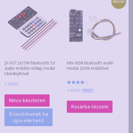
Akció!
JX-Y07 2x15W bluetooth 5.0
MH-M38 bluetooth audio
audio erősítős előlap modul
modul 2x5W erősítővel
távirányítóval
2.900
Ft
Értékelés:
Original
Current
1.400
Ft
990
Ft
4.00
/ 5
price
price
Nincs készleten
was:
is:
Kosárba teszem
1.400Ft.
990Ft.
Értesítésetek ha
újra elérhető