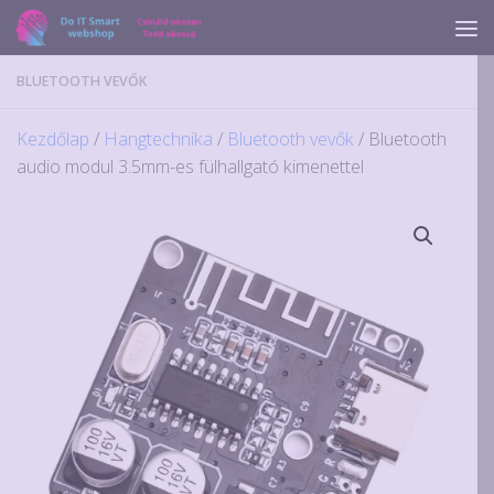
Skip to content
BLUETOOTH VEVŐK
Kezdőlap
/
Hangtechnika
/
Bluetooth vevők
/ Bluetooth
audio modul 3.5mm-es fülhallgató kimenettel