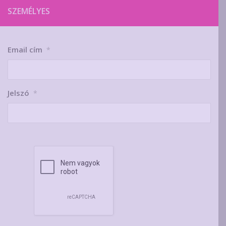
SZEMÉLYES
Email cím
*
Jelszó
*