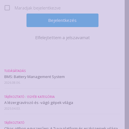
Maradjak bejelentkezve
Elfelejtettem a jelszavamat
TUDÁSÁTADÁS
BMS: Battery Management System
2026.08.06.
TÁJÉKOZTATÓ
/
EGYÉB KATEGÓRIA
A lézergravírozó és -vágó gépek világa
2025.04.03.
TÁJÉKOZTATÓ
Okos otthon egyszerűen: A Tuya platform és eszközeinek világa