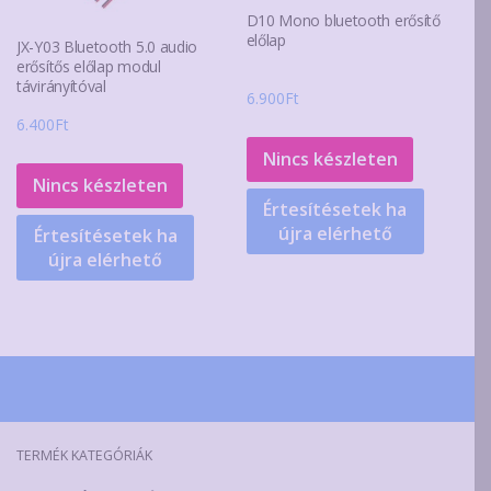
D10 Mono bluetooth erősítő
előlap
JX-Y03 Bluetooth 5.0 audio
erősítős előlap modul
távirányítóval
6.900
Ft
6.400
Ft
Nincs készleten
Nincs készleten
Értesítésetek ha
újra elérhető
Értesítésetek ha
újra elérhető
TERMÉK KATEGÓRIÁK