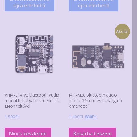
újra elérhető
újra elérhető
Akció!
VHM-314 V2 bluetooth audio
MH-M28 bluetooth audio
modul fülhallgató kimenettel,
modul 3.5mm-es fülhallgató
Li-ion töltővel
kimenettel
Original
Current
1.590
Ft
1.400
Ft
880
Ft
price
price
was:
is:
Nincs készleten
Kosárba teszem