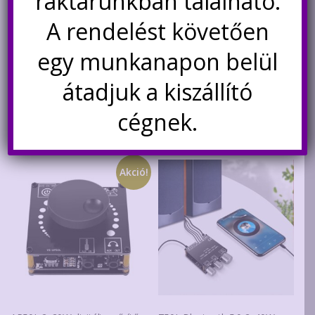
raktárunkban található.
was:
is:
Nincs készleten
Kosárba teszem
A rendelést követően
1.740Ft.
890Ft.
Értesítésetek ha
egy munkanapon belül
újra elérhető
átadjuk a kiszállító
cégnek.
Kapcsolódó termékek
Akció!