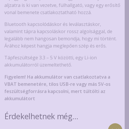
aljzatra is ki van vezetve, fülhallgató, vagy egy erősítő
vonal bemenete csatlakoztatható hozzá.
Bluetooth kapcsolódáskor és leválasztáskor,
valamint tápra kapcsoláskor rossz algolsággal, de
legalább nem hangosan bemondja, hogy mi történt.
Árához képest hangja meglepően szép és erős.
Tápfeszültsége 3.3 – 5 V közötti, egy Li-ion
akkumulátorról üzemeltethető.
Figyelem! Ha akkumulátor van csatlakoztatva a
VBAT bemenetére, tilos USB-re vagy más 5V-os
feszültségforrásra kapcsolni, mert túltölti az
akkumulátort
Érdekelhetnek még…