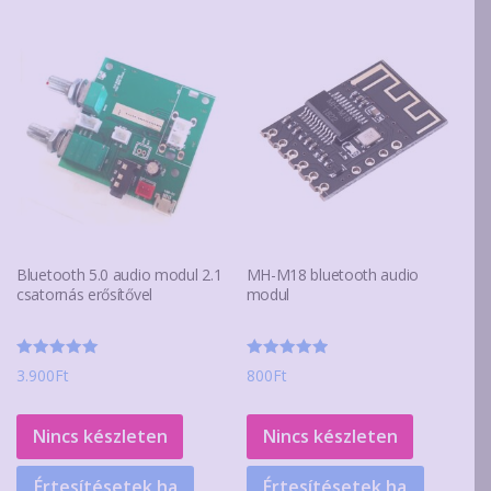
Bluetooth 5.0 audio modul 2.1
MH-M18 bluetooth audio
csatornás erősítővel
modul
Értékelés:
Értékelés:
3.900
Ft
800
Ft
5.00
5.00
/ 5
/ 5
Nincs készleten
Nincs készleten
Értesítésetek ha
Értesítésetek ha