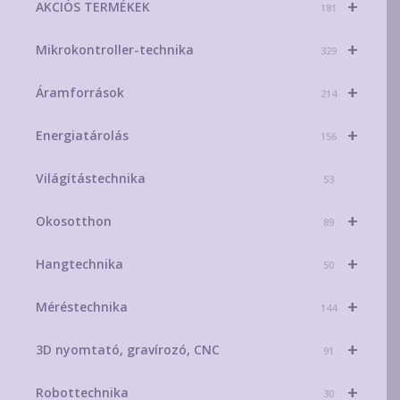
+
AKCIÓS TERMÉKEK
181
+
Mikrokontroller-technika
329
+
Áramforrások
214
+
Energiatárolás
156
Világítástechnika
53
+
Okosotthon
89
+
Hangtechnika
50
+
Méréstechnika
144
+
3D nyomtató, gravírozó, CNC
91
+
Robottechnika
30