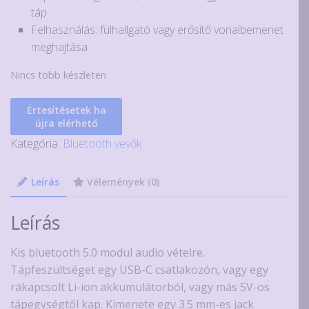
táp
Felhasználás: fülhallgató vagy erősítő vonalbemenet
meghajtása
Nincs több készleten
Értesítésetek ha
újra elérhető
Kategória:
Bluetooth vevők
Leírás
Vélemények (0)
Leírás
Kis bluetooth 5.0 modul audio vételre.
Tápfeszültséget egy USB-C csatlakozón, vagy egy
rákapcsolt Li-ion akkumulátorból, vagy más 5V-os
tápegységtől kap. Kimenete egy 3.5 mm-es jack