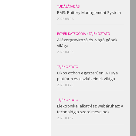
TUDÁSÁTADÁS
BMS: Battery Management System
2026.08.06.
EGYÉB KATEGÓRIA
/
TÁJÉKOZTATÓ
A lézergravírozó és -vágó gépek
világa
2025.04.03.
TÁJÉKOZTATÓ
Okos otthon egyszerűen: A Tuya
platform és eszközeinek világa
2025.03.20.
TÁJÉKOZTATÓ
Elektronikai alkatrész webáruház: A
technológia szerelmeseinek
2025.03.12.