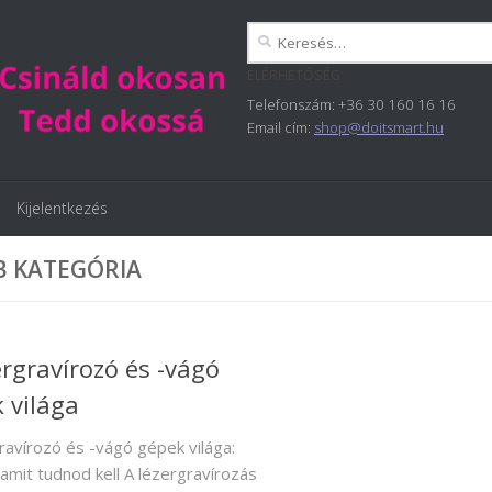
Keresés:
ELÉRHETŐSÉG
Telefonszám: +36 30 160 16 16
Email cím:
shop@doitsmart.hu
Kijelentkezés
B KATEGÓRIA
ergravírozó és -vágó
 világa
ravírozó és -vágó gépek világa:
amit tudnod kell A lézergravírozás