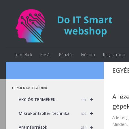
Skip to content
Termékek
Kosár
Pénztár
Fiókom
Regisztráció
EGYÉ
TERMÉK KATEGÓRIÁK
A léz
+
AKCIÓS TERMÉKEK
181
gépek
+
Mikrokontroller-technika
329
A lézerg
Minden, 
+
Áramforrások
214