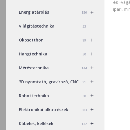
és -vág
ipari, mi
+
Energiatárolás
156
Világítástechnika
53
+
Okosotthon
89
+
Hangtechnika
50
+
Méréstechnika
144
+
3D nyomtató, gravírozó, CNC
91
+
Robottechnika
30
+
Elektronikai alkatrészek
583
+
Kábelek, kellékek
132