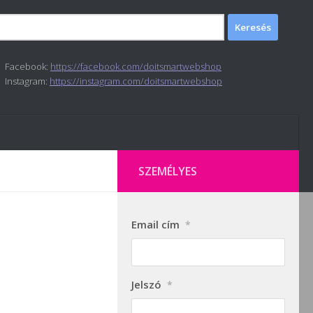
Facebook:
https://facebook.com/doitsmartwebshop
Instagram:
https://instagram.com/doitsmartwebshop
SZEMÉLYES
Email cím
*
Jelszó
*