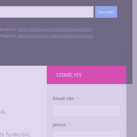
acebook:
https://facebook.com/doitsmartwebshop
nstagram:
https://instagram.com/doitsmartwebshop
SZEMÉLYES
Email cím
*
ok,
Jelszó
*
s funkcióit,