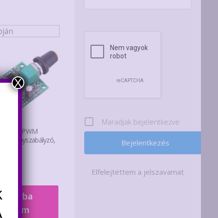
X
Maradjak bejelentkezve
 Motor PWM
jesítményszabályzó,
0
Ft
Elfelejtettem a jelszavamat
k
Kosárba
A
teszem