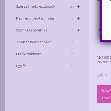
+
Szerszámok, eszközök
151
+
Kép- és videotechnika
12
+
Számítástechnika
11
Többet kevesebbért
16
Értékcsökkent
7
MX1508 
motorvez
Egyéb
33
530
Ft
Kosá
tesz