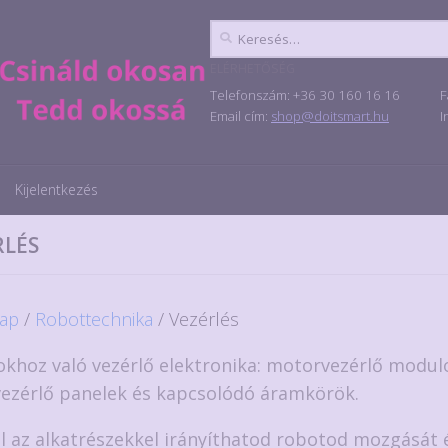
Keresés:
ELÉRHETŐSÉG
Telefonszám: +36 30 160 16 16
F
Email cím:
shop@doitsmart.hu
I
Kijelentkezés
RLÉS
ap
/
Robottechnika
/ Vezérlés
khoz való vezérlő elektronika: motorvezérlő modul
ezérlő panelek és kapcsolódó áramkörök.
l az alkatrészekkel irányíthatod robotod mozgását é