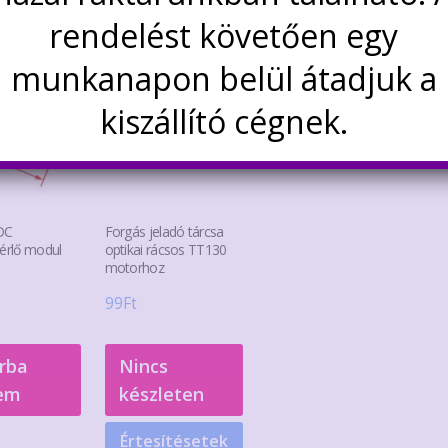
rendelést követően egy
munkanapon belül átadjuk a
kiszállító cégnek.
DC
Forgás jeladó tárcsa
érlő modul
optikai rácsos TT130
motorhoz
99
Ft
rba
Nincs
em
készleten
Értesítésetek