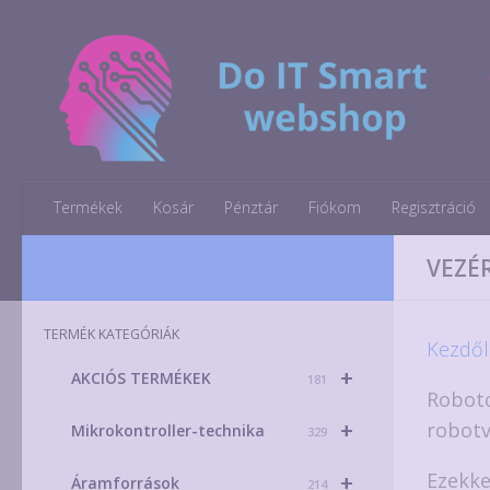
Skip to content
Termékek
Kosár
Pénztár
Fiókom
Regisztráció
VEZÉ
TERMÉK KATEGÓRIÁK
Kezdől
+
AKCIÓS TERMÉKEK
181
Roboto
+
robotv
Mikrokontroller-technika
329
Ezekke
+
Áramforrások
214