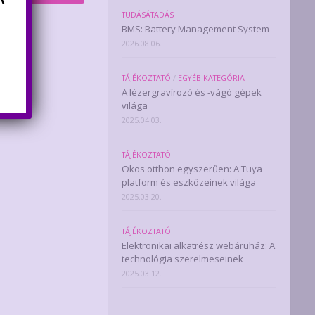
TUDÁSÁTADÁS
BMS: Battery Management System
2026.08.06.
TÁJÉKOZTATÓ
/
EGYÉB KATEGÓRIA
A lézergravírozó és -vágó gépek
világa
2025.04.03.
TÁJÉKOZTATÓ
Okos otthon egyszerűen: A Tuya
platform és eszközeinek világa
2025.03.20.
TÁJÉKOZTATÓ
Elektronikai alkatrész webáruház: A
technológia szerelmeseinek
2025.03.12.