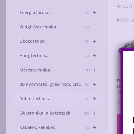
Arduin
+
Energiatárolás
156
Mind a
Világítástechnika
53
+
Okosotthon
89
+
Hangtechnika
50
+
Méréstechnika
144
PWM DC 
+
3D nyomtató, gravírozó, CNC
92
sebességs
55V 40A 
+
Robottechnika
31
3.200
Ft
+
Elektronikai alkatrészek
583
Kosá
+
Kábelek, kellékek
132
tesz