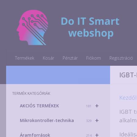
Skip to content
Termékek
Kosár
Pénztár
Fiókom
Regisztráció
IGBT-
TERMÉK KATEGÓRIÁK
Kezdől
+
AKCIÓS TERMÉKEK
181
IGBT t
+
alkalm
Mikrokontroller-technika
329
Ideáli
+
Áramforrások
214