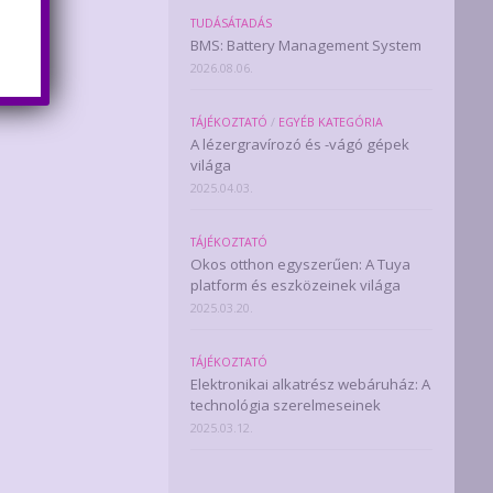
TUDÁSÁTADÁS
BMS: Battery Management System
2026.08.06.
TÁJÉKOZTATÓ
/
EGYÉB KATEGÓRIA
A lézergravírozó és -vágó gépek
világa
2025.04.03.
TÁJÉKOZTATÓ
Okos otthon egyszerűen: A Tuya
platform és eszközeinek világa
2025.03.20.
TÁJÉKOZTATÓ
Elektronikai alkatrész webáruház: A
technológia szerelmeseinek
2025.03.12.