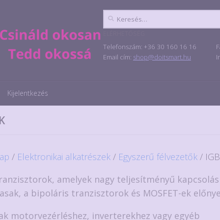
Keresés:
ELÉRHETŐSÉG
Telefonszám: +36 30 160 16 16
F
Email cím:
shop@doitsmart.hu
I
Kijelentkezés
K
ap
/
Elektronikai alkatrészek
/
Egyszerű félvezetők
/ IGB
ranzisztorok, amelyek nagy teljesítményű kapcsolás
asak, a bipoláris tranzisztorok és MOSFET-ek előnye
sak motorvezérléshez, inverterekhez vagy egyéb