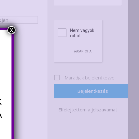
X
Maradjak bejelentkezve
k
Elfelejtettem a jelszavamat
A