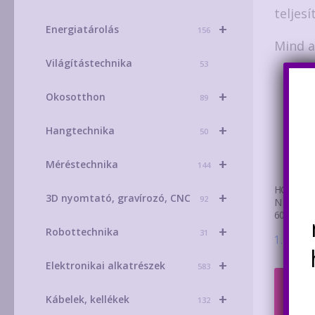
teljes
+
Energiatárolás
156
Mind a
Világítástechnika
53
+
Okosotthon
89
+
Hangtechnika
50
+
Méréstechnika
144
HGTG30N
+
3D nyomtató, gravírozó, CNC
92
N csatorn
600V, 60
+
Robottechnika
31
1.590
Ft
+
Elektronikai alkatrészek
583
Kosá
+
Kábelek, kellékek
132
tesz