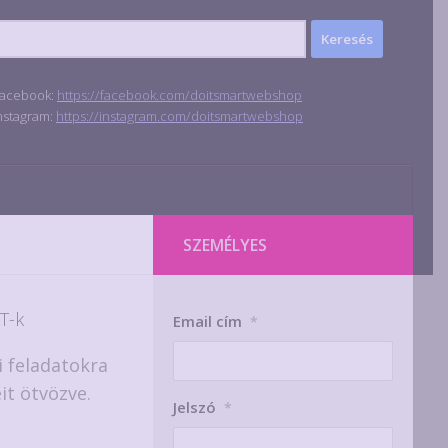
acebook:
https://facebook.com/doitsmartwebshop
nstagram:
https://instagram.com/doitsmartwebshop
SZEMÉLYES
T-k
Email cím
*
i feladatokra
it ötvözve.
Jelszó
*