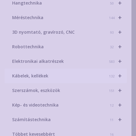
+
Hangtechnika
50
+
Méréstechnika
144
+
3D nyomtató, gravírozó, CNC
93
+
Robottechnika
32
+
Elektronikai alkatrészek
583
+
Kábelek, kellékek
132
+
Szerszámok, eszközök
151
+
Kép- és videotechnika
12
+
Számítástechnika
11
Többet kevesebbért
16