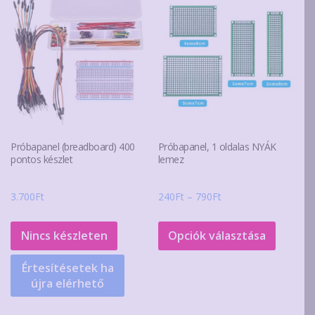
Próbapanel (breadboard) 400
Próbapanel, 1 oldalas NYÁK
pontos készlet
lemez
Ártartomány:
3.700
Ft
240
Ft
–
790
Ft
240Ft
Ennek
-
a
Nincs készleten
Opciók választása
790Ft
termék
Értesítésetek ha
több
újra elérhető
variáció
van.