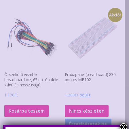
Akció!
Összekötő vezeték
Próbapanel (breadboard) 830
breadboardhoz, 65 db többféle
pontos MB102
színű és hosszúságú
Original
Current
1.170
Ft
1.200
Ft
960
Ft
price
price
was:
is:
Kosárba teszem
Nincs készleten
1.200Ft.
960Ft.
Értesítésetek ha
X