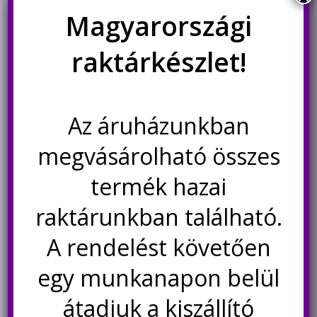
újra elérhető
Magyarországi
raktárkészlet!
Az áruházunkban
megvásárolható összes
termék hazai
raktárunkban található.
SYB-170 mini próbapanel
Próbapanel, 2 oldalas NYÁK,
(breadboard) 170 pontos,
furatgalvanizált
színes, sorolható
A rendelést követően
Ártartomány:
530
Ft
300
Ft
–
1.400
Ft
egy munkanapon belül
300Ft
Ennek
Ennek
-
a
a
Opciók választása
Opciók választása
átadjuk a kiszállító
1.400Ft