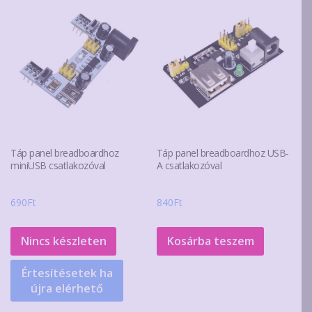
Táp panel breadboardhoz
Táp panel breadboardhoz USB-
miniUSB csatlakozóval
A csatlakozóval
690
Ft
840
Ft
Nincs készleten
Kosárba teszem
Értesítésetek ha
újra elérhető