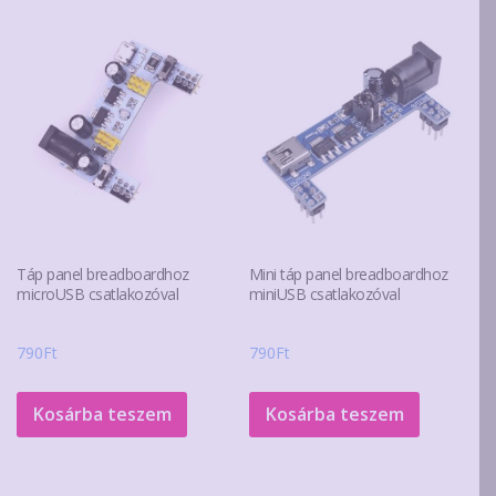
A
változa
a
terméko
választ
ki
Táp panel breadboardhoz
Mini táp panel breadboardhoz
microUSB csatlakozóval
miniUSB csatlakozóval
790
Ft
790
Ft
Kosárba teszem
Kosárba teszem