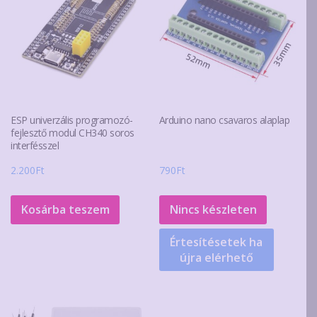
ESP univerzális programozó-
Arduino nano csavaros alaplap
fejlesztő modul CH340 soros
interfésszel
2.200
Ft
790
Ft
Kosárba teszem
Nincs készleten
Értesítésetek ha
újra elérhető