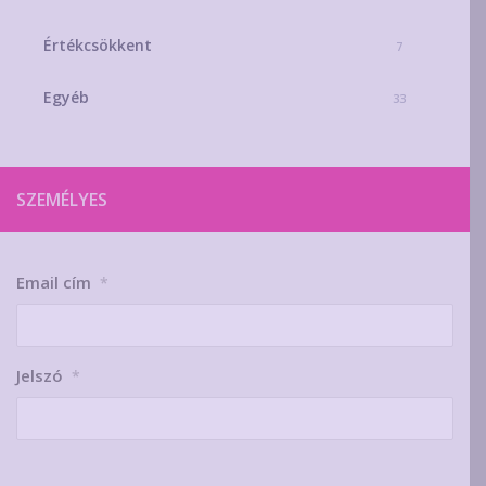
Értékcsökkent
7
Egyéb
33
SZEMÉLYES
Email cím
*
Jelszó
*