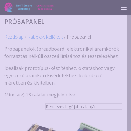
Skip to content
PRÓBAPANEL
Kezdőlap
/
Kábelek, kellékek
/ Próbapanel
Próbapanelok (breadboard) elektronikai áramkörök
forrasztás nélküli összeállításához és teszteléséhez.
Ideálisak prototípus-készítéshez, oktatáshoz vagy
egyszerű áramköri kísérletekhez, különböző
méretben és kivitelben.
Sorted
Mind a(z) 13 találat megjelenítve
by
latest