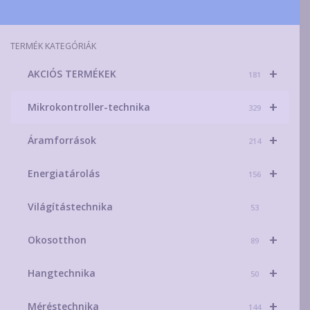
TERMÉK KATEGÓRIÁK
+
AKCIÓS TERMÉKEK
181
+
Mikrokontroller-technika
329
+
Áramforrások
214
+
Energiatárolás
156
Világítástechnika
53
+
Okosotthon
89
+
Hangtechnika
50
+
Méréstechnika
144