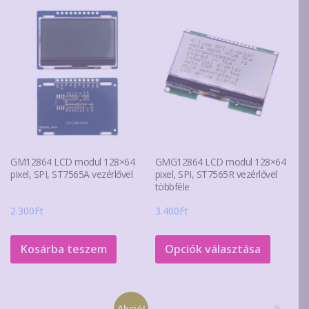
variációja
van.
A
változatok
a
termékoldalon
választhatók
ki
GM12864 LCD modul 128×64
GMG12864 LCD modul 128×64
pixel, SPI, ST7565A vezérlővel
pixel, SPI, ST7565R vezérlővel
többféle
2.300
Ft
3.400
Ft
Ennek
a
Kosárba teszem
Opciók választása
termék
több
variáció
Akció!