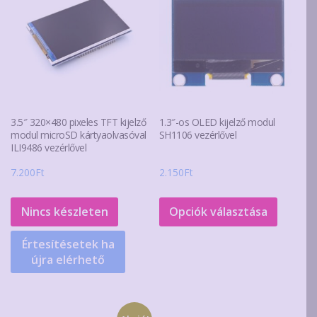
3.5″ 320×480 pixeles TFT kijelző
1.3″-os OLED kijelző modul
modul microSD kártyaolvasóval
SH1106 vezérlővel
ILI9486 vezérlővel
7.200
Ft
2.150
Ft
Ennek
a
Nincs készleten
Opciók választása
termék
Értesítésetek ha
több
újra elérhető
variáció
van.
A