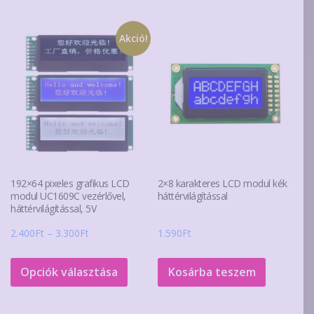
több
variáció
Akció!
van.
A
változa
a
terméko
választ
ki
192×64 pixeles grafikus LCD
2×8 karakteres LCD modul kék
modul UC1609C vezérlővel,
háttérvilágítással
háttérvilágítással, 5V
Ártartomány:
2.400
Ft
–
3.300
Ft
1.590
Ft
2.400Ft
Ennek
-
a
Opciók választása
Kosárba teszem
3.300Ft
terméknek
több