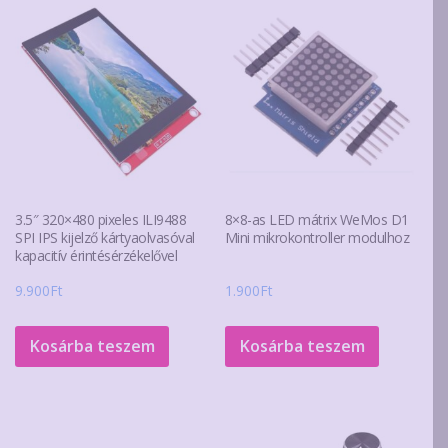
3.5″ 320×480 pixeles ILI9488
8×8-as LED mátrix WeMos D1
SPI IPS kijelző kártyaolvasóval
Mini mikrokontroller modulhoz
kapacitív érintésérzékelővel
9.900
Ft
1.900
Ft
Kosárba teszem
Kosárba teszem