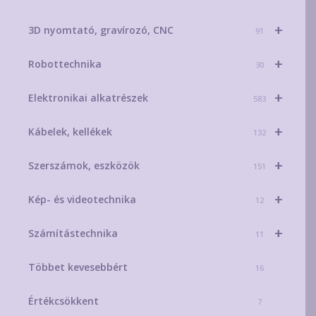
+
3D nyomtató, gravírozó, CNC
91
+
Robottechnika
30
+
Elektronikai alkatrészek
583
+
Kábelek, kellékek
132
+
Szerszámok, eszközök
151
+
Kép- és videotechnika
12
+
Számítástechnika
11
Többet kevesebbért
16
Értékcsökkent
7