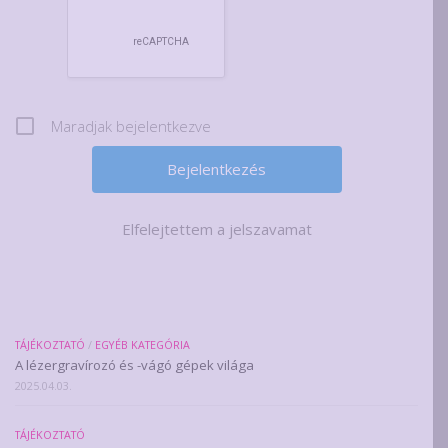
Maradjak bejelentkezve
Elfelejtettem a jelszavamat
TÁJÉKOZTATÓ
/
EGYÉB KATEGÓRIA
A lézergravírozó és -vágó gépek világa
2025.04.03.
TÁJÉKOZTATÓ