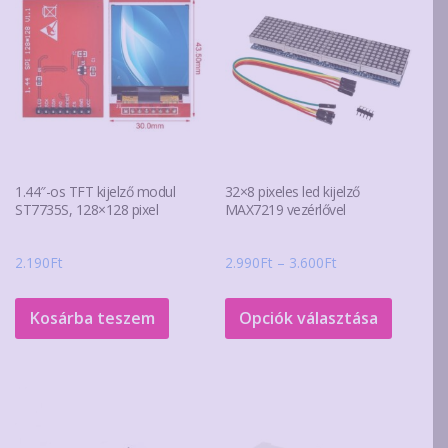
A
változa
a
terméko
választ
ki
1.44″-os TFT kijelző modul
32×8 pixeles led kijelző
ST7735S, 128×128 pixel
MAX7219 vezérlővel
Ártartomány:
2.190
Ft
2.990
Ft
–
3.600
Ft
2.990Ft
Ennek
-
a
Kosárba teszem
Opciók választása
3.600Ft
termék
több
variáció
van.
A