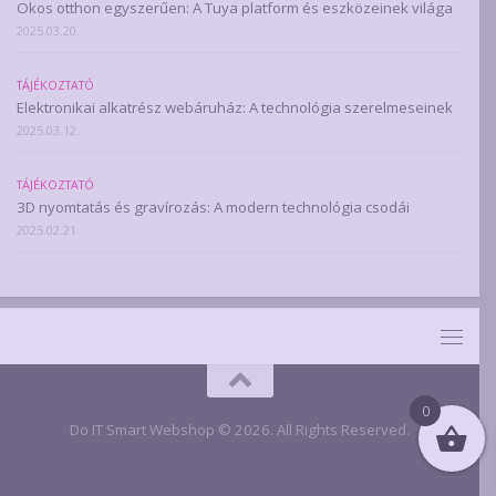
Okos otthon egyszerűen: A Tuya platform és eszközeinek világa
2025.03.20.
TÁJÉKOZTATÓ
Elektronikai alkatrész webáruház: A technológia szerelmeseinek
2025.03.12.
TÁJÉKOZTATÓ
3D nyomtatás és gravírozás: A modern technológia csodái
2025.02.21.
0
Do IT Smart Webshop © 2026. All Rights Reserved.