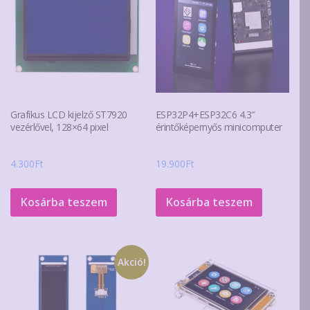
Grafikus LCD kijelző ST7920
ESP32P4+ESP32C6 4.3″
vezérlővel, 128×64 pixel
érintőképernyős minicomputer
4.300
Ft
19.900
Ft
Kosárba teszem
Kosárba teszem
Akció!