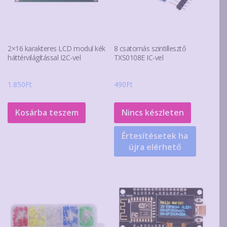
2×16 karakteres LCD modul kék
8 csatornás szintillesztő
háttérvilágítással I2C-vel
TXS0108E IC-vel
1.850
Ft
490
Ft
Kosárba teszem
Nincs készleten
Értesítésetek ha
újra elérhető