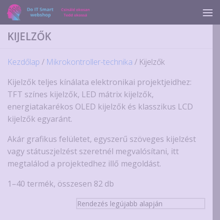
Skip to content
KIJELZŐK
Kezdőlap
/
Mikrokontroller-technika
/ Kijelzők
Kijelzők teljes kínálata elektronikai projektjeidhez:
TFT színes kijelzők, LED mátrix kijelzők,
energiatakarékos OLED kijelzők és klasszikus LCD
kijelzők egyaránt.
Akár grafikus felületet, egyszerű szöveges kijelzést
vagy státuszjelzést szeretnél megvalósítani, itt
megtalálod a projektedhez illő megoldást.
Sorted
1–40 termék, összesen 82 db
by
latest