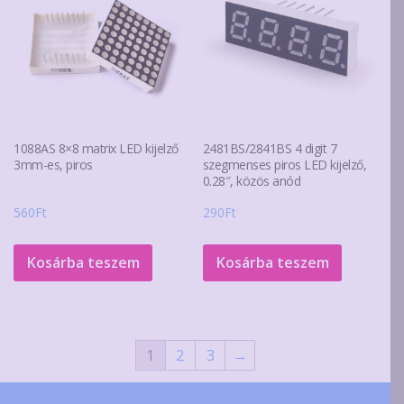
változa
a
terméko
választ
ki
1088AS 8×8 matrix LED kijelző
2481BS/2841BS 4 digit 7
3mm-es, piros
szegmenses piros LED kijelző,
0.28″, közös anód
560
Ft
290
Ft
Kosárba teszem
Kosárba teszem
1
2
3
→