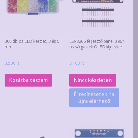
300 db-os LED készlet, 3 és 5
ESP8266 fejlesztő panel 0.96″-
mm
os sárga-kék OLED kijelzővel
3.500
Ft
3.100
Ft
Kosárba teszem
Nincs készleten
Értesítésetek ha
újra elérhető