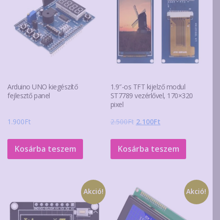
Arduino UNO kiegészítő
1.9″-os TFT kijelző modul
fejlesztő panel
ST7789 vezérlővel, 170×320
pixel
Original
Current
1.900
Ft
2.500
Ft
2.100
Ft
price
price
was:
is:
Kosárba teszem
Kosárba teszem
2.500Ft.
2.100Ft.
Akció!
Akció!