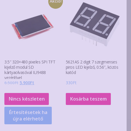
változa
Akció!
a
terméko
választ
ki
3.5″ 320×480 pixeles SPI TFT
5621AS 2 digit 7 szegmenses
kijelző modul SD
piros LED kijelző, 0.56″, közös
kártyaolvasóval ILI9488
katód
vezérlővel
Original
Current
6.500
Ft
5.900
Ft
330
Ft
price
price
was:
is:
Nincs készleten
Kosárba teszem
6.500Ft.
5.900Ft.
Értesítésetek ha
újra elérhető