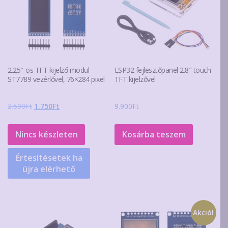
2.25″-os TFT kijelző modul
ESP32 fejlesztőpanel 2.8″ touch
ST7789 vezérlővel, 76×284 pixel
TFT kijelzővel
Original
Current
2.500
Ft
1.750
Ft
9.900
Ft
price
price
was:
is:
Nincs készleten
Kosárba teszem
2.500Ft.
1.750Ft.
Értesítésetek ha
újra elérhető
Akció!