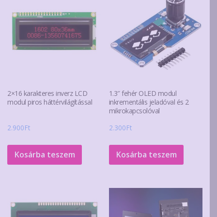
2×16 karakteres inverz LCD
1.3″ fehér OLED modul
modul piros háttérvilágítással
inkrementális jeladóval és 2
mikrokapcsolóval
2.900
Ft
2.300
Ft
Kosárba teszem
Kosárba teszem