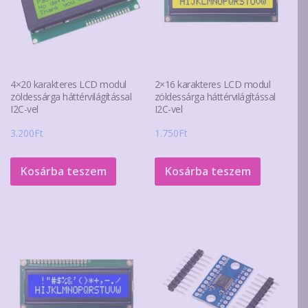
a
termékoldalon
választhatók
ki
4×20 karakteres LCD modul
2×16 karakteres LCD modul
zöldessárga háttérvilágítással
zöldessárga háttérvilágítással
I2C-vel
I2C-vel
3.200
Ft
1.750
Ft
Kosárba teszem
Kosárba teszem