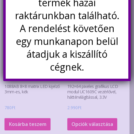
termék hazai
raktárunkban található.
A rendelést követően
egy munkanapon belül
átadjuk a kiszállító
cégnek.
1088AB 8×8 matrix LED kijelző
192×64 pixeles grafikus LCD
3mm-es, kék
modul UC1609C vezérlővel,
háttérvilágítással, 3.3V
780
Ft
2.990
Ft
Ennek
a
Kosárba teszem
Opciók választása
termék