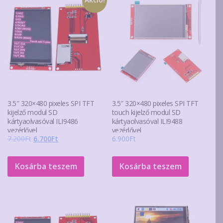
van.
A
változa
a
terméko
választ
ki
3.5″ 320×480 pixeles SPI TFT
3.5″ 320×480 pixeles SPI TFT
kijelző modul SD
touch kijelző modul SD
kártyaolvasóval ILI9486
kártyaolvasóval ILI9488
vezérlővel
vezérlővel
Original
Current
7.200
Ft
6.700
Ft
6.900
Ft
price
price
was:
is:
Kosárba teszem
Kosárba teszem
7.200Ft.
6.700Ft.