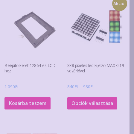
Akció!
Beépítő keret 12864-es LCD-
8×8 pixeles led kijelző MAX7219
hez
vezérlővel
Ártartomány:
1.090
Ft
840
Ft
–
980
Ft
840Ft
Ennek
-
a
Kosárba teszem
Opciók választása
980Ft
termék
több
variáció
van.