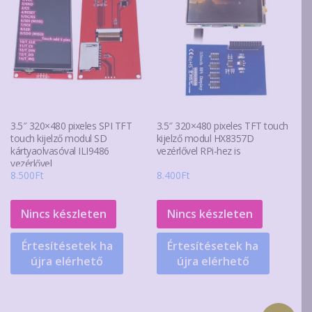
3.5″ 320×480 pixeles SPI TFT
3.5″ 320×480 pixeles TFT touch
touch kijelző modul SD
kijelző modul HX8357D
kártyaolvasóval ILI9486
vezérlővel RPi-hez is
vezérlővel
8.500
Ft
8.400
Ft
Nincs készleten
Nincs készleten
Értesítésetek ha
Értesítésetek ha
újra elérhető
újra elérhető