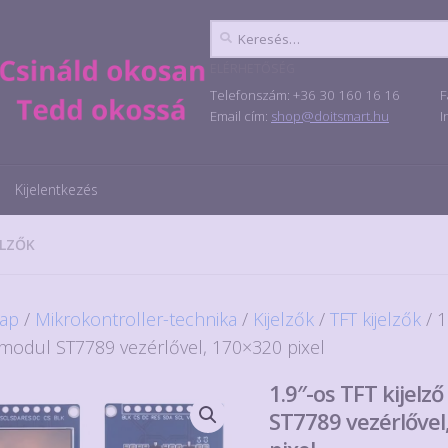
Keresés:
ELÉRHETŐSÉG
Telefonszám: +36 30 160 16 16
F
Email cím:
shop@doitsmart.hu
I
Kijelentkezés
ELZŐK
ap
/
Mikrokontroller-technika
/
Kijelzők
/
TFT kijelzők
/ 1
ő modul ST7789 vezérlővel, 170×320 pixel
1.9″-os TFT kijelz
ST7789 vezérlővel