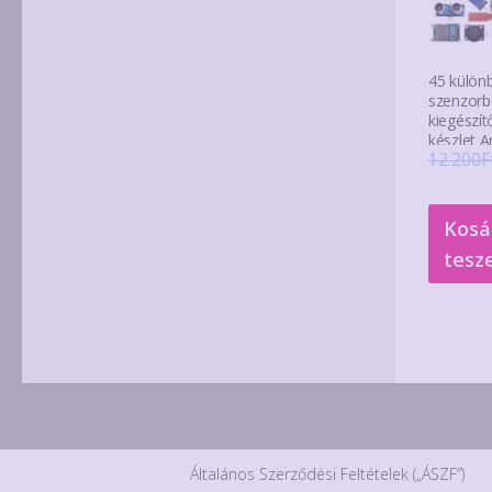
45 külön
szenzorb
kiegészít
készlet 
12.200
F
Kosá
tesz
Általános Szerződési Feltételek („ÁSZF”)