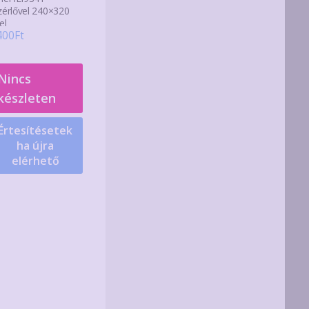
zérlővel 240×320
el
400
Ft
Nincs
készleten
Értesítésetek
ha újra
elérhető