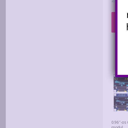
2.690
Ft
Kosá
tesz
0.96″-os 
modul