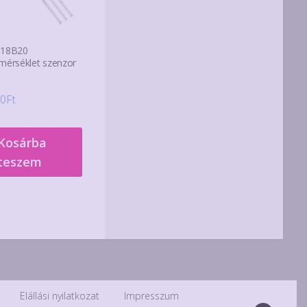
18B20
mérséklet szenzor
0
Ft
Kosárba
teszem
Elállási nyilatkozat
Impresszum