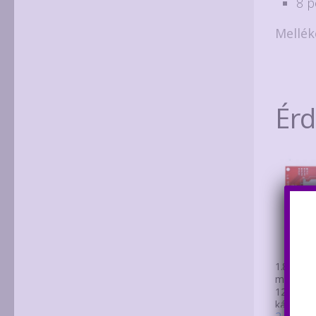
8 p
Mellék
Ér
1.8″-os T
modul ST
128×160 
kártyaolv