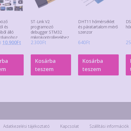
böző
ST-Link V2
DHT11 hőmérséklet
DS
ól és
programozó
és páratartalom mérő
hő
őből álló
debugger STM32
szenzor
Arduinohoz
mikrokontrollerekhez
Original
Current
t
10.900
Ft
2.300
Ft
640
Ft
25
price
price
was:
is:
rba
Kosárba
Kosárba
12.200Ft.
10.900Ft.
em
teszem
teszem
Adatkezelési tájékoztató
Kapcsolat
Szállítási információk