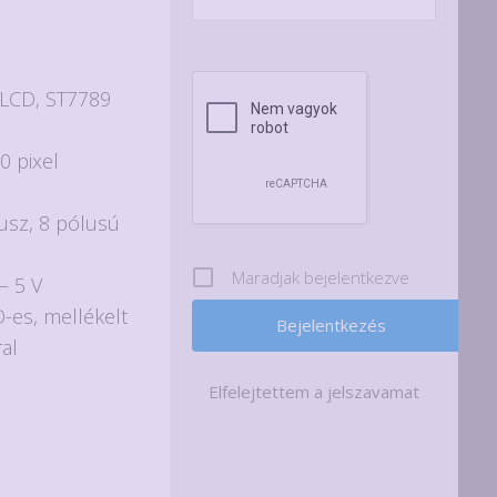
nt
T LCD, ST7789
t.
0 pixel
busz, 8 pólusú
Maradjak bejelentkezve
– 5 V
D-es, mellékelt
al
Elfelejtettem a jelszavamat