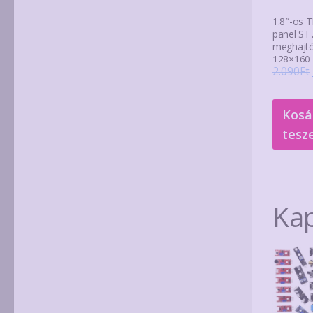
1.8″-os T
panel ST
meghajtó
128×160 
2.090
Ft
Kosá
tesz
Ka