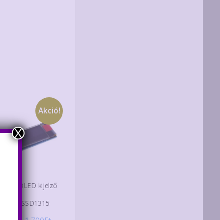
Akció!
X
91″-os OLED kijelző
dul
D1306/SSD1315
zérlővel