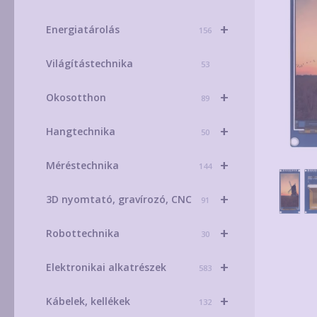
+
Energiatárolás
156
Világítástechnika
53
+
Okosotthon
89
+
Hangtechnika
50
+
Méréstechnika
144
+
3D nyomtató, gravírozó, CNC
91
+
Robottechnika
30
+
Elektronikai alkatrészek
583
+
Kábelek, kellékek
132