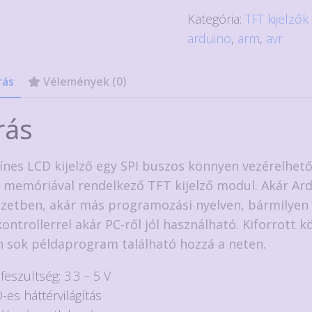
TFT
Kategória:
TFT kijelzők
kijelző
arduino
,
arm
,
avr
modul
ST7789
rás
Vélemények (0)
vezérlővel,
170x320
rás
pixel
mennyiség
zínes LCD kijelző egy SPI buszos könnyen vezérelhető
) memóriával rendelkező TFT kijelző modul. Akár Ar
zetben, akár más programozási nyelven, bármilyen
ontrollerrel akár PC-ről jól használható. Kiforrott k
 sok példaprogram található hozzá a neten.
feszültség: 3.3 – 5 V
-es háttérvilágítás