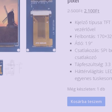
pixel
Original
Curre
2.500
Ft
2.100
Ft
price
price
Kijelző típusa: TF
was:
is:
vezérlővel
2.500Ft.
2.100F
Felbontás: 170×32
Átló: 1.9″
Csatlakozás: SPI 
csatlakozó
Tápfeszültség: 3.3 
Háttérvilágítás: LE
egyenes tüskesorr
Még készleten: 1 db
1.9"-
Kosárba teszem
os