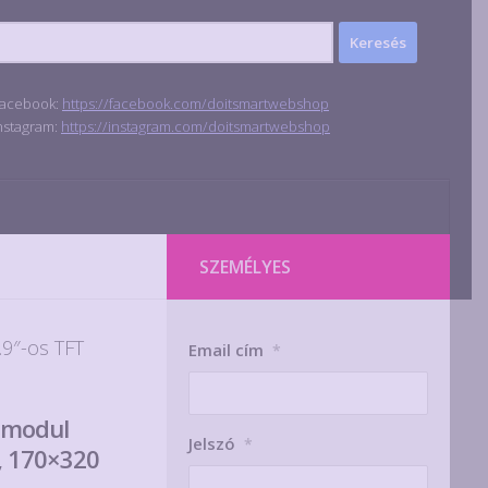
acebook:
https://facebook.com/doitsmartwebshop
nstagram:
https://instagram.com/doitsmartwebshop
SZEMÉLYES
.9″-os TFT
Email cím
*
ő modul
Jelszó
*
, 170×320