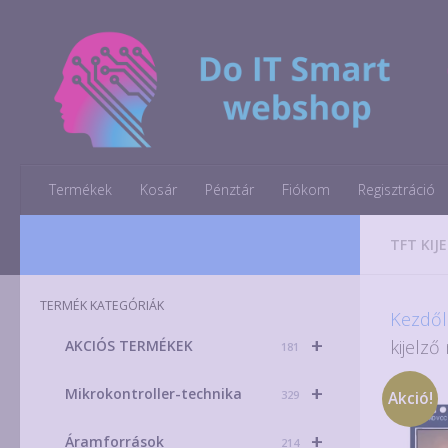
Skip to content
Termékek
Kosár
Pénztár
Fiókom
Regisztráció
TFT KIJ
TERMÉK KATEGÓRIÁK
Kezdől
+
kijelz
AKCIÓS TERMÉKEK
181
+
Mikrokontroller-technika
329
Akció!
+
Áramforrások
214