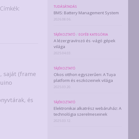
TUDÁSÁTADÁS
Címkék:
BMS: Battery Management System
2026.08.06.
TÁJÉKOZTATÓ
/
EGYÉB KATEGÓRIA
A lézergravírozó és -vágó gépek
világa
2025.04.03.
TÁJÉKOZTATÓ
, saját (frame
Okos otthon egyszerűen: A Tuya
platform és eszközeinek világa
duino
2025.03.20.
önyvtárak, és
TÁJÉKOZTATÓ
Elektronikai alkatrész webáruház: A
technológia szerelmeseinek
2025.03.12.