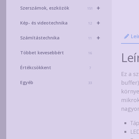
+
Szerszámok, eszközök
151
+
Kép- és videotechnika
12
Leí
+
Számítástechnika
11
Leí
Többet kevesebbért
16
Értékcsökkent
7
Ez a s
buffer
Egyéb
33
környe
mikrok
nagyon
Táp
LED