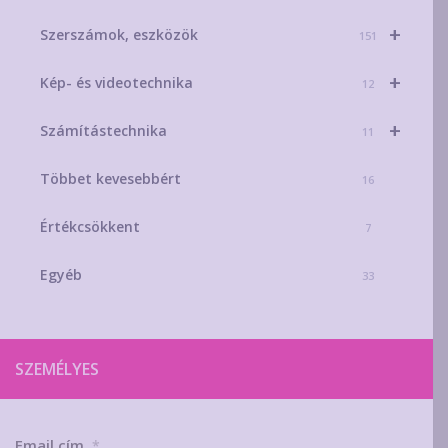
+
Szerszámok, eszközök
151
+
Kép- és videotechnika
12
+
Számítástechnika
11
Többet kevesebbért
16
Értékcsökkent
7
Egyéb
33
SZEMÉLYES
Email cím
*