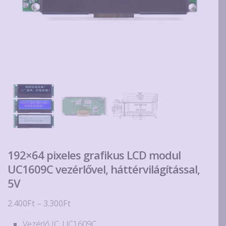
192×64 pixeles grafikus LCD modul
UC1609C vezérlővel, háttérvilágítással,
5V
Ártartomány:
2.400
Ft
–
3.300
Ft
2.400Ft
Vezérlő IC: UC1609C