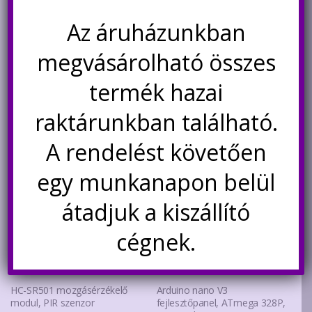
470
Ft
Az áruházunkban
Kosárba teszem
megvásárolható összes
termék hazai
Kapcsolódó termékek
raktárunkban található.
A rendelést követően
Akció!
Akció!
egy munkanapon belül
átadjuk a kiszállító
cégnek.
HC-SR501 mozgásérzékelő
Arduino nano V3
modul, PIR szenzor
fejlesztőpanel, ATmega 328P,