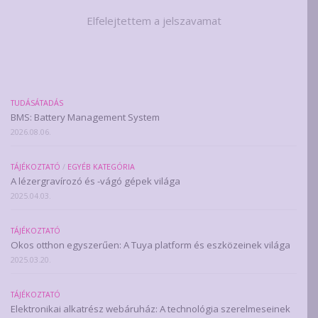
Elfelejtettem a jelszavamat
TUDÁSÁTADÁS
BMS: Battery Management System
2026.08.06.
TÁJÉKOZTATÓ
/
EGYÉB KATEGÓRIA
A lézergravírozó és -vágó gépek világa
2025.04.03.
TÁJÉKOZTATÓ
Okos otthon egyszerűen: A Tuya platform és eszközeinek világa
2025.03.20.
TÁJÉKOZTATÓ
Elektronikai alkatrész webáruház: A technológia szerelmeseinek