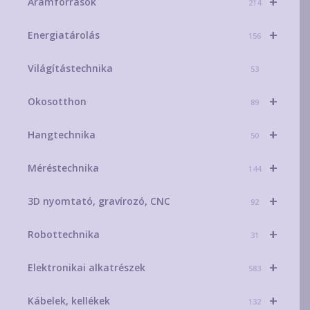
+
Áramforrások
214
+
Energiatárolás
156
Világítástechnika
53
+
Okosotthon
89
+
Hangtechnika
50
+
Méréstechnika
144
+
3D nyomtató, gravírozó, CNC
92
+
Robottechnika
31
+
Elektronikai alkatrészek
583
+
Kábelek, kellékek
132