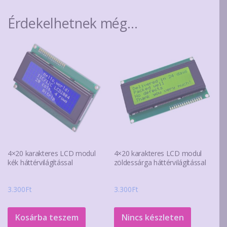
Érdekelhetnek még…
4×20 karakteres LCD modul
4×20 karakteres LCD modul
kék háttérvilágítással
zöldessárga háttérvilágítással
3.300
Ft
3.300
Ft
Kosárba teszem
Nincs készleten