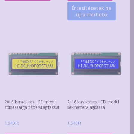
Értesítésetek ha
újra elérhető
2×16 karakteres LCD modul
2×16 karakteres LCD modul
zöldessárga háttérvilágítással
kék háttérvilágítással
1.540
Ft
1.540
Ft