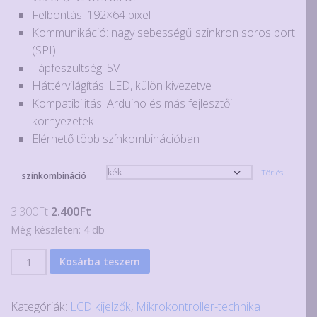
-
Felbontás: 192×64 pixel
3.300Ft
Kommunikáció: nagy sebességű szinkron soros port
(SPI)
Tápfeszültség: 5V
Háttérvilágítás: LED, külön kivezetve
Kompatibilitás: Arduino és más fejlesztői
környezetek
Elérhető több színkombinációban
Törlés
színkombináció
Original
Current
3.300
Ft
2.400
Ft
price
price
Még készleten: 4 db
was:
is:
192x64
Kosárba teszem
3.300Ft.
2.400Ft.
pixeles
grafikus
Kategóriák:
LCD kijelzők
,
Mikrokontroller-technika
LCD