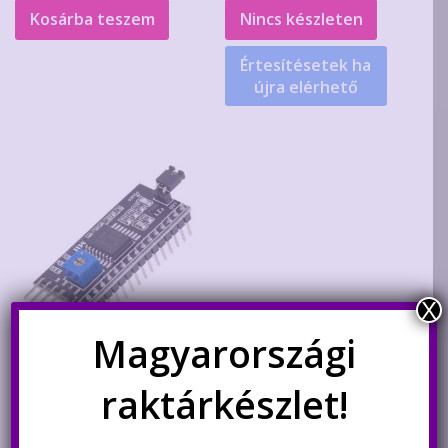
Kosárba teszem
Nincs készleten
Értesítésetek ha
újra elérhető
X
Magyarországi
IIC I2C adapter modul LCD
raktárkészlet!
kijelzőkhöz PCF8574 vezérlővel