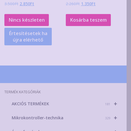
Original
Current
Original
Current
3.500
Ft
2.850
Ft
2.260
Ft
1.350
Ft
price
price
price
price
was:
is:
was:
is:
Nincs készleten
Kosárba teszem
3.500Ft.
2.850Ft.
2.260Ft.
1.350Ft.
Értesítésetek ha
újra elérhető
TERMÉK KATEGÓRIÁK
+
AKCIÓS TERMÉKEK
181
+
Mikrokontroller-technika
329