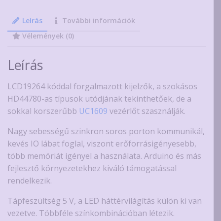
modul
UC1609C
Leírás
További információk
vezérlővel,
Vélemények (0)
háttérvilágítással,
5V
Leírás
mennyiség
LCD19264 kóddal forgalmazott kijelzők, a szokásos
HD44780-as típusok utódjának tekinthetőek, de a
sokkal korszerűbb
UC1609
vezérlőt szasználják.
Nagy sebességű szinkron soros porton kommunikál,
kevés IO lábat foglal, viszont erőforrásigényesebb,
több memóriát igényel a használata. Arduino és más
fejlesztő környezetekhez kiváló támogatással
rendelkezik.
Tápfeszültség 5 V, a LED háttérvilágítás külön ki van
vezetve. Többféle színkombinációban létezik.