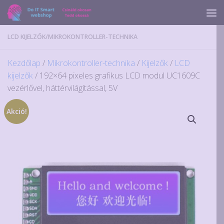
Skip to content
LCD KIJELZŐK
/
MIKROKONTROLLER-TECHNIKA
Kezdőlap
/
Mikrokontroller-technika
/
Kijelzők
/
LCD
kijelzők
/ 192×64 pixeles grafikus LCD modul UC1609C
vezérlővel, háttérvilágítással, 5V
Akció!