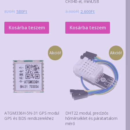
CH340-el, miniUSB
Original
Current
Original
Current
820
Ft
580
Ft
3.300
Ft
2.600
Ft
price
price
price
price
was:
is:
was:
is:
Kosárba teszem
Kosárba teszem
820Ft.
580Ft.
3.300Ft.
2.600Ft.
Akció!
Akció!
ATGM336H-5N-31 GPS modul
DHT22 modul, precíziós
GPS és BDS rendszerekhez
hőmérséklet és páratartalom
mérő