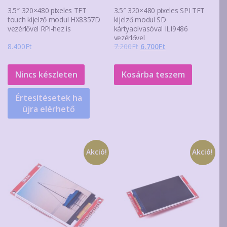
3.5″ 320×480 pixeles TFT
3.5″ 320×480 pixeles SPI TFT
touch kijelző modul HX8357D
kijelző modul SD
vezérlővel RPi-hez is
kártyaolvasóval ILI9486
vezérlővel
Original
Current
8.400
Ft
7.200
Ft
6.700
Ft
price
price
was:
is:
Nincs készleten
Kosárba teszem
7.200Ft.
6.700Ft.
Értesítésetek ha
újra elérhető
Akció!
Akció!