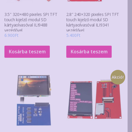
3.5″ 320×480 pixeles SPI TFT
2.8″ 240×320 pixeles SPI TFT
touch kijelző modul SD
touch kijelző modul SD
kártyaolvasóval ILI9488
kártyaolvasóval ILI9341
vezérlővel
vezérlővel
6.900
Ft
5.400
Ft
Kosárba teszem
Kosárba teszem
Akció!