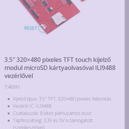
3.5″ 320×480 pixeles TFT touch kijelző
modul microSD kártyaolvasóval ILI9488
vezérlővel
7.400
Ft
Kijelző típus: 3.5″ TFT, 320×480 pixeles felbontás
Vezérlő IC: ILI9488
Csatlakozás: 8 bites párhuzamos busz
Tápfeszültség: 3.3V és 5V is támogatott
(szintillesztővel)