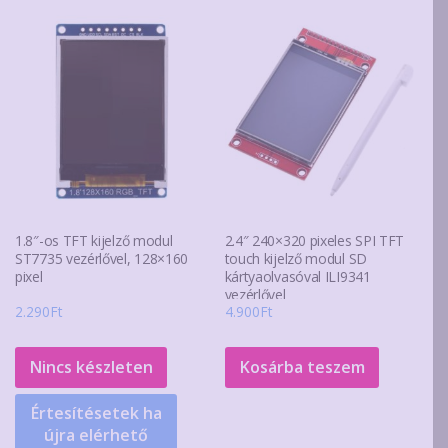
1.8″-os TFT kijelző modul
2.4″ 240×320 pixeles SPI TFT
ST7735 vezérlővel, 128×160
touch kijelző modul SD
pixel
kártyaolvasóval ILI9341
vezérlővel
2.290
Ft
4.900
Ft
Nincs készleten
Kosárba teszem
Értesítésetek ha
újra elérhető