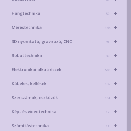
+
Hangtechnika
50
+
Méréstechnika
144
+
3D nyomtató, gravírozó, CNC
91
+
Robottechnika
30
+
Elektronikai alkatrészek
583
+
Kábelek, kellékek
132
+
Szerszámok, eszközök
151
+
Kép- és videotechnika
12
+
Számítástechnika
11