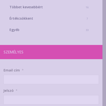
Többet kevesebbért
16
Értékcsökkent
7
Egyéb
33
SZEMÉLYES
Email cím
*
Jelszó
*