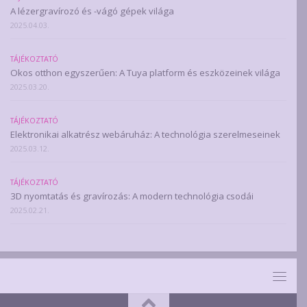
A lézergravírozó és -vágó gépek világa
2025.04.03.
TÁJÉKOZTATÓ
Okos otthon egyszerűen: A Tuya platform és eszközeinek világa
2025.03.20.
TÁJÉKOZTATÓ
Elektronikai alkatrész webáruház: A technológia szerelmeseinek
2025.03.12.
TÁJÉKOZTATÓ
3D nyomtatás és gravírozás: A modern technológia csodái
2025.02.21.