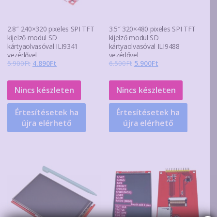
2.8″ 240×320 pixeles SPI TFT
3.5″ 320×480 pixeles SPI TFT
kijelző modul SD
kijelző modul SD
kártyaolvasóval ILI9341
kártyaolvasóval ILI9488
vezérlővel
vezérlővel
Original
Current
Original
Current
5.900
Ft
4.890
Ft
6.500
Ft
5.900
Ft
price
price
price
price
was:
is:
was:
is:
Nincs készleten
Nincs készleten
5.900Ft.
4.890Ft.
6.500Ft.
5.900Ft.
Értesítésetek ha
Értesítésetek ha
újra elérhető
újra elérhető