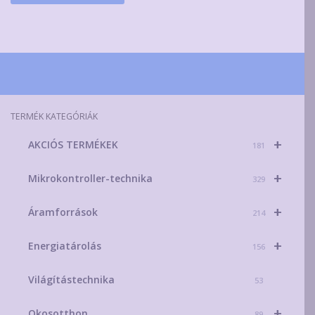
TERMÉK KATEGÓRIÁK
+
AKCIÓS TERMÉKEK
181
+
Mikrokontroller-technika
329
+
Áramforrások
214
+
Energiatárolás
156
Világítástechnika
53
+
Okosotthon
89