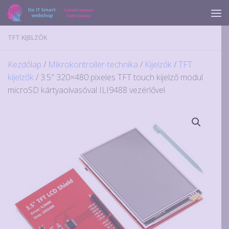
Skip to content
TFT KIJELZŐK
Kezdőlap
/
Mikrokontroller-technika
/
Kijelzők
/
TFT
kijelzők
/ 3.5″ 320×480 pixeles TFT touch kijelző modul
microSD kártyaolvasóval ILI9488 vezérlővel