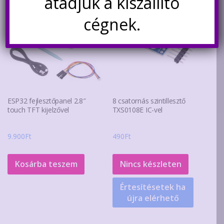
átadjuk a kiszállító
cégnek.
ESP32 fejlesztőpanel 2.8″
8 csatornás szintillesztő
touch TFT kijelzővel
TXS0108E IC-vel
9.900
Ft
490
Ft
Kosárba teszem
Nincs készleten
Értesítésetek ha
újra elérhető