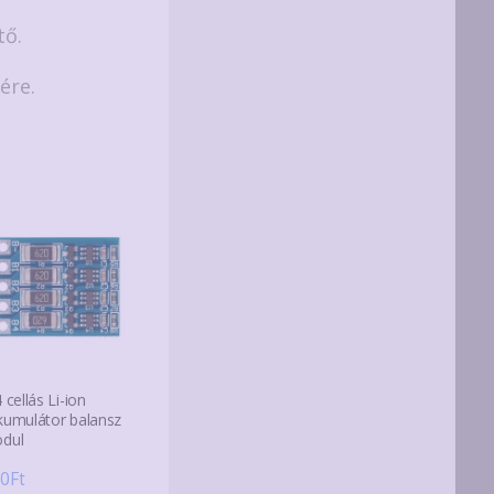
tő.
ére.
 cellás Li-ion
kumulátor balansz
dul
0
Ft