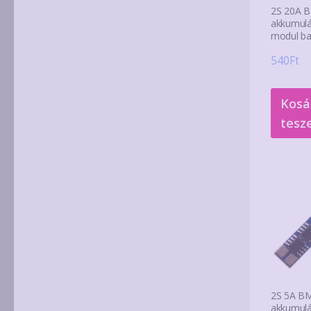
2S 20A 
akkumulá
modul ba
540
Ft
Kosá
tesz
2S 5A BM
akkumulá