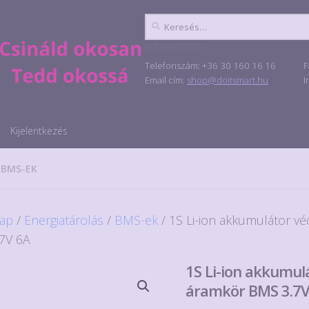
Keresés:
ELÉRHETŐSÉG
Telefonszám: +36 30 160 16 16
F
Email cím:
shop@doitsmart.hu
I
Kijelentkezés
/
BMS-EK
ap
/
Energiatárolás
/
BMS-ek
/ 1S Li-ion akkumulátor v
7V 6A
1S Li-ion akkumul
áramkör BMS 3.7V