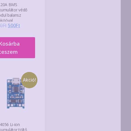
 20A BMS
kumulátor védő
dul balansz
nkcióval
Original
Current
0
Ft
500
Ft
price
price
was:
is:
Kosárba
990Ft.
500Ft.
teszem
Akció!
4056 Li-ion
kumulátor töltő