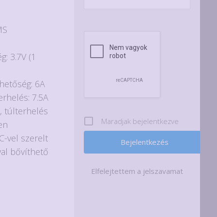
MS
g: 3.7V (1
hetőség: 6A
erhelés: 7.5A
, túlterhelés
Maradjak bejelentkezve
en
C-vel szerelt
al bővíthető
Elfelejtettem a jelszavamat