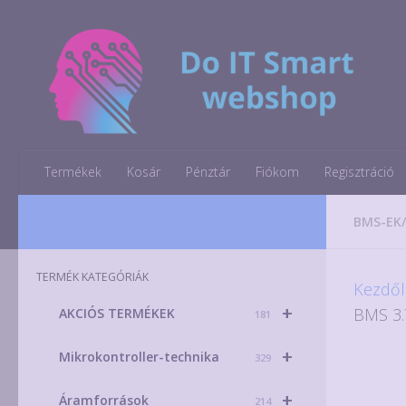
Skip to content
Termékek
Kosár
Pénztár
Fiókom
Regisztráció
BMS-EK
TERMÉK KATEGÓRIÁK
Kezdől
+
BMS 3.
AKCIÓS TERMÉKEK
181
+
Mikrokontroller-technika
329
+
Áramforrások
214