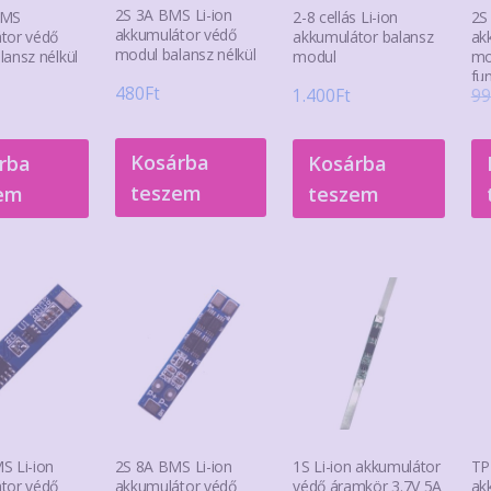
2S 3A BMS Li-ion
BMS
2-8 cellás Li-ion
2S
akkumulátor védő
tor védő
akkumulátor balansz
ak
modul balansz nélkül
lansz nélkül
modul
mo
fu
480
Ft
1.400
Ft
99
Kosárba
rba
Kosárba
teszem
em
teszem
S Li-ion
2S 8A BMS Li-ion
1S Li-ion akkumulátor
TP
tor védő
akkumulátor védő
védő áramkör 3.7V 5A
ak