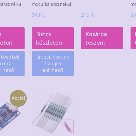
lansz nélkül
modul balansz nélkül
mo
cs
340
Ft
215
Ft
29
s
Nincs
Kosárba
leten
készleten
teszem
ítésetek
Értesítésetek
 újra
ha újra
érhető
elérhető
Akció!