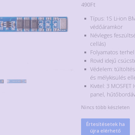
490
Ft
Típus: 1S Li-ion B
védőáramkör
Névleges feszültsé
cellás)
Folyamatos terhel
Rövid idejű csúcst
Védelem: túltöltés
és mélykisülés ell
Kivitel: 3 MOSFET I
panel, hűtőbordáv
Nincs több készleten
Értesítésetek ha
újra elérhető