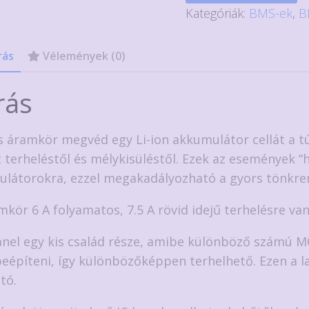
Kategóriák:
BMS-ek
,
B
rás
Vélemények (0)
rás
is áramkör megvéd egy Li-ion akkumulátor cellát a tú
t terheléstől és mélykisüléstől. Ezek az események “h
látorokra, ezzel megakadályozható a gyors tönkre
mkör 6 A folyamatos, 7.5 A rövid idejű terhelésre va
anel egy kis család része, amibe különböző számú M
beépíteni, így különbözőképpen terhelhető. Ezen a la
tó.