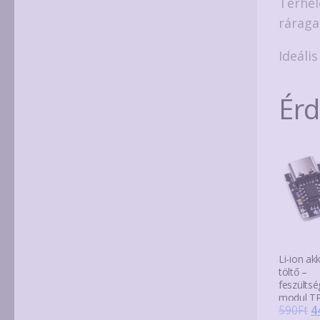
Terhel
ráraga
Ideáli
Ér
Li-ion ak
töltő –
feszülts
modul TP
O
590
Ft
4
USB-C-ve