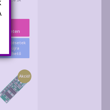
k
amkör 3.7V 3A
400
Ft
A
Nincs
készleten
Értesítésetek
ha újra
elérhető
Akció!