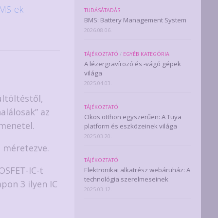
MS-ek
TUDÁSÁTADÁS
BMS: Battery Management System
2026.08.06.
TÁJÉKOZTATÓ
/
EGYÉB KATEGÓRIA
A lézergravírozó és -vágó gépek
világa
2025.04.03.
ltöltéstől,
TÁJÉKOZTATÓ
alálosak” az
Okos otthon egyszerűen: A Tuya
menetel.
platform és eszközeinek világa
2025.03.20.
n méretezve.
TÁJÉKOZTATÓ
OSFET-IC-t
Elektronikai alkatrész webáruház: A
technológia szerelmeseinek
pon 3 ilyen IC
2025.03.12.