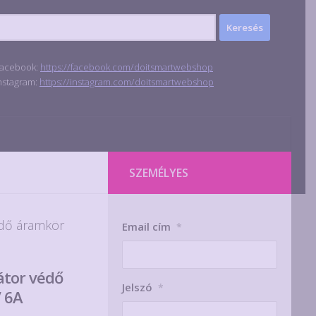
acebook:
https://facebook.com/doitsmartwebshop
nstagram:
https://instagram.com/doitsmartwebshop
SZEMÉLYES
édő áramkör
Email cím
*
átor védő
Jelszó
*
 6A