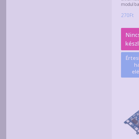
modul ba
270
Ft
Ninc
kész
Értes
ha
el