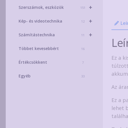
+
Szerszámok, eszközök
151
+
Kép- és videotechnika
12
Leí
+
Számítástechnika
11
Leí
Többet kevesebbért
16
Ez a k
Értékcsökkent
7
túlzot
akkumu
Egyéb
33
Az ára
Ez a p
lehet 
találha