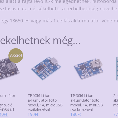
és alatt a rajta levő IC-k melegedhetnek, hűtőborda
sztásával ez mérsékelhető, a terhelhetőség növelhe
s egy 18650-es vagy más 1 cellás akkumulátor védelm
dekelhetnek még…
Akció!
kumulátor
TP4056 Li-ion
TP4056 Li-ion
2-4
akkumulátor töltő
akkumulátor töltő
ak
égnövelő
modul, 1A, microUSB
modul, 1A, miniUSB
mo
4056-tal,
csatlakozóval
csatlakozóval
riginal
Current
40
Ft
190
Ft
180
Ft
77
l