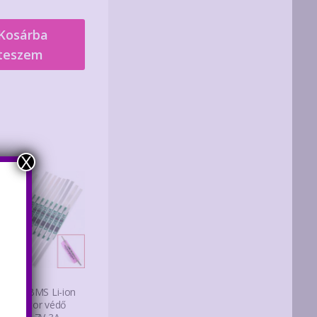
Kosárba
teszem
X
 db 1S BMS Li-ion
kumulátor védő