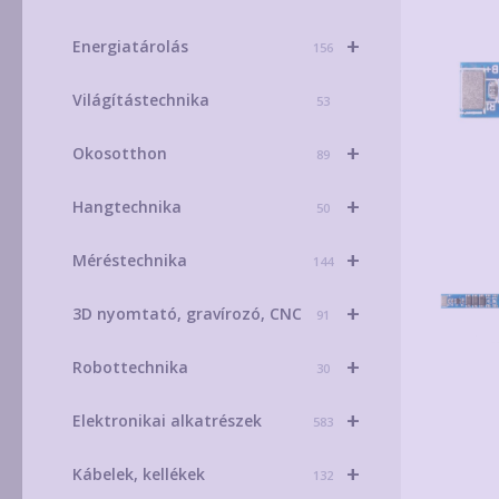
+
Energiatárolás
156
Világítástechnika
53
+
Okosotthon
89
+
Hangtechnika
50
+
Méréstechnika
144
+
3D nyomtató, gravírozó, CNC
91
+
Robottechnika
30
+
Elektronikai alkatrészek
583
+
Kábelek, kellékek
132