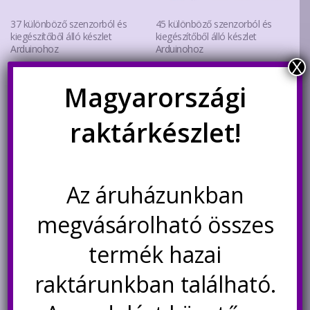
37 különböző szenzorból és
45 különböző szenzorból és
kiegészítőből álló készlet
kiegészítőből álló készlet
Arduinohoz
Arduinohoz
X
Original
Current
7.700
Ft
12.200
Ft
10.900
Ft
Magyarországi
price
price
was:
is:
Kosárba teszem
Kosárba teszem
raktárkészlet!
12.200Ft.
10.900Ft.
Az áruházunkban
megvásárolható összes
termék hazai
raktárunkban található.