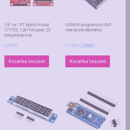
1.8″-os TFT kijelző modul
USBASP programozó AVR
ST7735, 128×160 pixel, SD
mikrokontrollerekhez
kártyaolvasóval
Original
Current
2.690
Ft
2.190
Ft
1.900
Ft
price
price
was:
is:
Kosárba teszem
Kosárba teszem
2.190Ft.
1.900Ft.