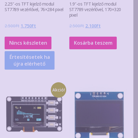
2.25″-os TFT kijelző modul
1.9″-os TFT kijelző modul
ST7789 vezérlővel, 76×284 pixel
ST7789 vezérlővel, 170×320
pixel
Original
Current
Original
Current
2.500
Ft
1.750
Ft
2.500
Ft
2.100
Ft
price
price
price
price
was:
is:
was:
is:
Nincs készleten
Kosárba teszem
2.500Ft.
1.750Ft.
2.500Ft.
2.100Ft.
Értesítésetek ha
újra elérhető
Akció!