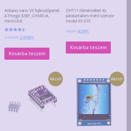
Arduino nano V3 fejlesztőpanel,
DHT11 hőmérséklet és
ATmega 328P, CH340-el,
páratartalom mérő szenzor
microUSB
modul KY-015
Original
Current
960
Ft
620
Ft
Értékelés:
Original
Current
2.250
Ft
2.090
Ft
price
price
4.50
/ 5
price
price
was:
is:
Kosárba teszem
was:
is:
960Ft.
620Ft.
Kosárba teszem
2.250Ft.
2.090Ft.
Akció!
Akció!