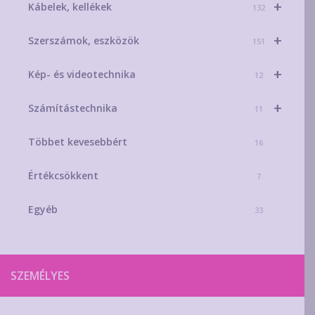
+
Kábelek, kellékek
132
+
Szerszámok, eszközök
151
+
Kép- és videotechnika
12
+
Számítástechnika
11
Többet kevesebbért
16
Értékcsökkent
7
Egyéb
33
SZEMÉLYES