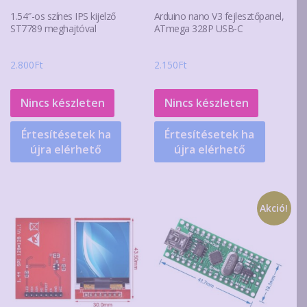
1.54″-os színes IPS kijelző
Arduino nano V3 fejlesztőpanel,
ST7789 meghajtóval
ATmega 328P USB-C
2.800
Ft
2.150
Ft
Nincs készleten
Nincs készleten
Értesítésetek ha
Értesítésetek ha
újra elérhető
újra elérhető
Akció!