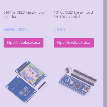
0.96″-os OLED kijelző modul 4
1.3″-os OLED kijelző modul
gombbal
SH1106 vezérlővel
Original
Current
2.250
Ft
1.850
Ft
2.150
Ft
price
price
Ennek
Ennek
was:
is:
a
a
Opciók választása
Opciók választása
2.250Ft.
1.850Ft.
terméknek
termék
több
több
variációja
variáció
van.
van.
A
A
változatok
változa
a
a
termékoldalon
terméko
választhatók
választ
ki
ki