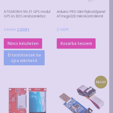
ATGM336H-5N-31 GPS modul
Arduino PRO Mini fejlesztőpanel
GPS és BDS rendszerekhez
ATmega328 mikrokontrollerrel
Original
Current
3.500
Ft
2.850
Ft
2.100
Ft
price
price
was:
is:
Nincs készleten
Kosárba teszem
3.500Ft.
2.850Ft.
Értesítésetek ha
újra elérhető
Akció!