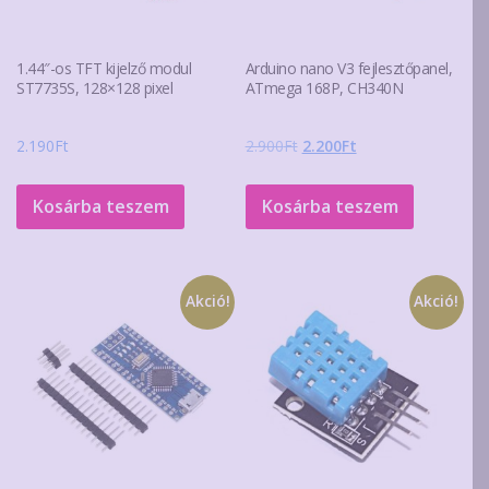
1.44″-os TFT kijelző modul
Arduino nano V3 fejlesztőpanel,
ST7735S, 128×128 pixel
ATmega 168P, CH340N
Original
Current
2.190
Ft
2.900
Ft
2.200
Ft
price
price
was:
is:
Kosárba teszem
Kosárba teszem
2.900Ft.
2.200Ft.
Akció!
Akció!