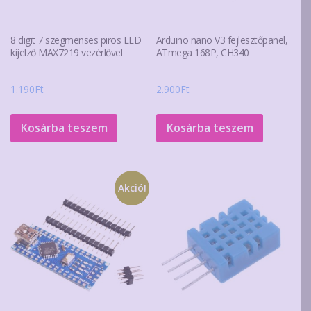
8 digit 7 szegmenses piros LED
Arduino nano V3 fejlesztőpanel,
kijelző MAX7219 vezérlővel
ATmega 168P, CH340
1.190
Ft
2.900
Ft
Kosárba teszem
Kosárba teszem
Akció!