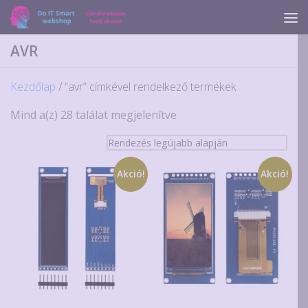
Skip to content
AVR
Kezdőlap
/ “avr” címkével rendelkező termékek
Sorted
Mind a(z) 28 találat megjelenítve
by
latest
Akció!
Akció!