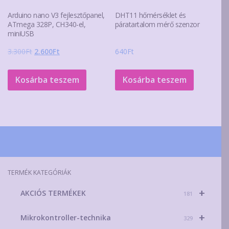
Arduino nano V3 fejlesztőpanel,
DHT11 hőmérséklet és
ATmega 328P, CH340-el,
páratartalom mérő szenzor
miniUSB
Original
Current
3.300
Ft
2.600
Ft
640
Ft
price
price
was:
is:
Kosárba teszem
Kosárba teszem
3.300Ft.
2.600Ft.
TERMÉK KATEGÓRIÁK
+
AKCIÓS TERMÉKEK
181
+
Mikrokontroller-technika
329