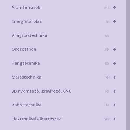
+
Áramforrások
215
+
Energiatárolás
156
Világítástechnika
53
+
Okosotthon
89
+
Hangtechnika
50
+
Méréstechnika
144
+
3D nyomtató, gravírozó, CNC
93
+
Robottechnika
32
+
Elektronikai alkatrészek
583