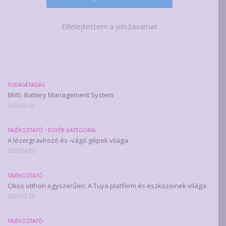
Elfelejtettem a jelszavamat
TUDÁSÁTADÁS
BMS: Battery Management System
2026.08.06.
TÁJÉKOZTATÓ
/
EGYÉB KATEGÓRIA
A lézergravírozó és -vágó gépek világa
2025.04.03.
TÁJÉKOZTATÓ
Okos otthon egyszerűen: A Tuya platform és eszközeinek világa
2025.03.20.
TÁJÉKOZTATÓ