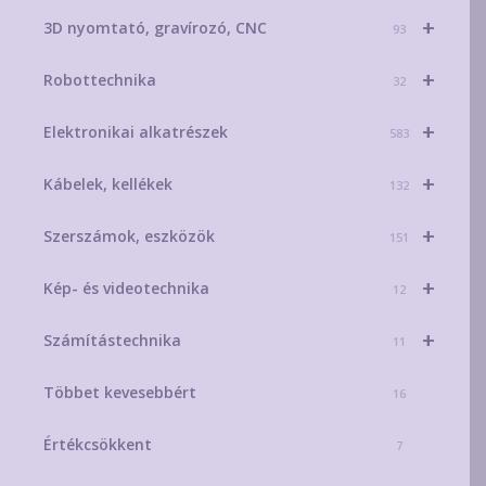
+
3D nyomtató, gravírozó, CNC
93
+
Robottechnika
32
+
Elektronikai alkatrészek
583
+
Kábelek, kellékek
132
+
Szerszámok, eszközök
151
+
Kép- és videotechnika
12
+
Számítástechnika
11
Többet kevesebbért
16
Értékcsökkent
7