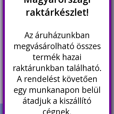
raktárkészlet!
Az áruházunkban
megvásárolható összes
TPA3110 erősítő modul,
PAM8403 2x3W miniatűr D
2x15W
osztályú erősítő panel
termék hazai
1.160
Ft
raktárunkban található.
Értékelés:
270
Ft
5.00
/ 5
Kosárba teszem
A rendelést követően
Kosárba teszem
egy munkanapon belül
átadjuk a kiszállító
cégnek.