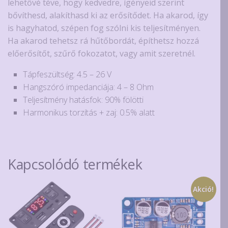
lehetővé téve, hogy kedvedre, ígényeid szerint
bővíthesd, alakíthasd ki az erősítődet. Ha akarod, így
is hagyhatod, szépen fog szólni kis teljesítményen.
Ha akarod tehetsz rá hűtőbordát, építhetsz hozzá
előerősítőt, szűrő fokozatot, vagy amit szeretnél.
Tápfeszültség: 4.5 – 26 V
Hangszóró impedanciája: 4 – 8 Ohm
Teljesítmény hatásfok: 90% fölötti
Harmonikus torzítás + zaj: 0.5% alatt
Kapcsolódó termékek
Akció!