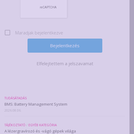
Maradjak bejelentkezve
Elfelejtettem a jelszavamat
TUDÁSÁTADÁS
BMS: Battery Management System
2026.08.06.
TÁJÉKOZTATÓ
/
EGYÉB KATEGÓRIA
A lézergravírozó és -vágó gépek világa