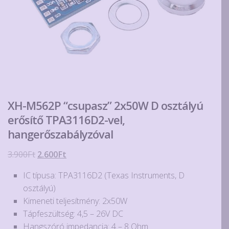
XH-M562P “csupasz” 2x50W D osztályú
erősítő TPA3116D2-vel,
hangerőszabályzóval
Original
Current
3.900
Ft
2.600
Ft
price
price
IC típusa: TPA3116D2 (Texas Instruments, D
was:
is:
osztályú)
3.900Ft.
2.600Ft.
Kimeneti teljesítmény: 2x50W
Tápfeszültség: 4,5 – 26V DC
Hangszóró impedancia: 4 – 8 Ohm