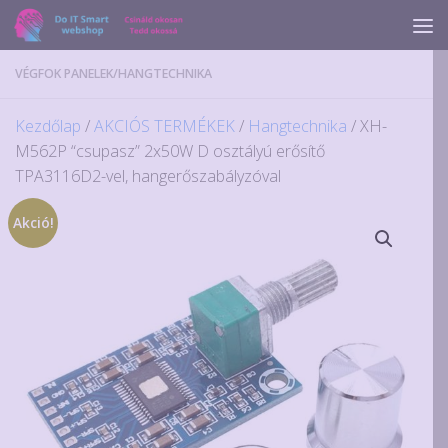
Skip to content
VÉGFOK PANELEK
/
HANGTECHNIKA
Kezdőlap
/
AKCIÓS TERMÉKEK
/
Hangtechnika
/ XH-
M562P “csupasz” 2x50W D osztályú erősítő
TPA3116D2-vel, hangerőszabályzóval
Akció!