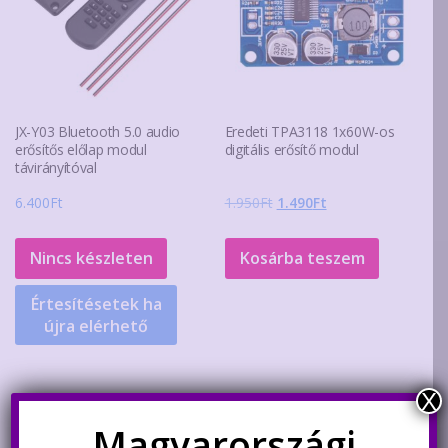
JX-Y03 Bluetooth 5.0 audio
Eredeti TPA3118 1x60W-os
erősítős előlap modul
digitális erősítő modul
távirányítóval
Original
Current
6.400
Ft
1.950
Ft
1.490
Ft
price
price
was:
is:
Nincs készleten
Kosárba teszem
1.950Ft.
1.490Ft.
Értesítésetek ha
újra elérhető
X
Magyarországi