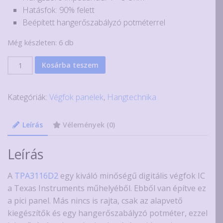
Hatásfok: 90% felett
Beépített hangerőszabályzó potméterrel
Még készleten: 6 db
XH-
Kosárba teszem
M562P
"csupasz"
Kategóriák:
Végfok panelek
,
Hangtechnika
2x50W
D
osztályú
Leírás
Vélemények (0)
erősítő
TPA3116D2-
Leírás
vel,
hangerőszabályzóval
A
TPA3116D2
egy kiváló minőségű digitális végfok IC
mennyiség
a Texas Instruments műhelyéből. Ebből van építve ez
a pici panel. Más nincs is rajta, csak az alapvető
kiegészítők és egy hangerőszabályzó potméter, ezzel