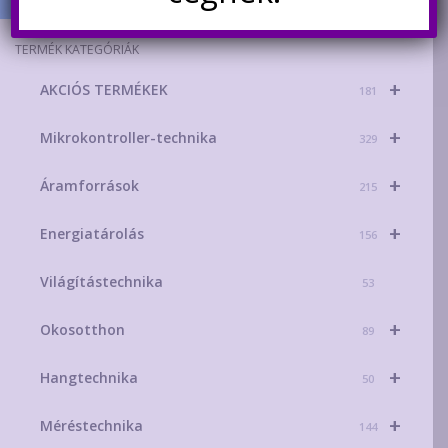
TERMÉK KATEGÓRIÁK
+
AKCIÓS TERMÉKEK
181
+
Mikrokontroller-technika
329
+
Áramforrások
215
+
Energiatárolás
156
Világítástechnika
53
+
Okosotthon
89
+
Hangtechnika
50
+
Méréstechnika
144