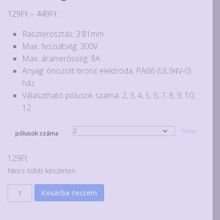
Ártartomány:
129
Ft
–
449
Ft
129Ft
Raszterosztás: 3.81mm
-
Max. feszültség: 300V
449Ft
Max. áramerősség: 8A
Anyag: ónozott bronz elektróda, PA66 (UL94V-0)
ház
Választható pólusok száma: 2, 3, 4, 5, 6, 7, 8, 9, 10,
12
Törlés
pólusok száma
129
Ft
Nincs több készleten
Összedugható
Kosárba teszem
sorkapocs
3.81mm