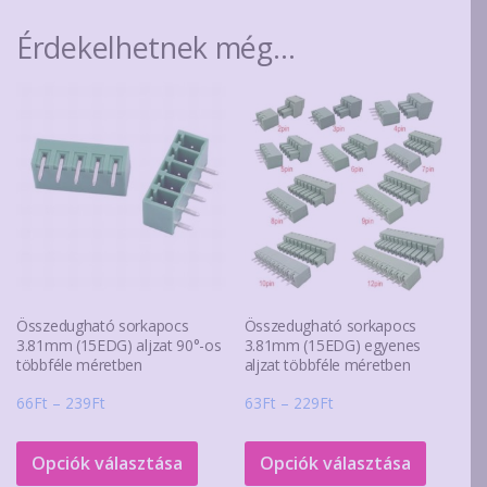
Érdekelhetnek még…
Összedugható sorkapocs
Összedugható sorkapocs
3.81mm (15EDG) aljzat 90°-os
3.81mm (15EDG) egyenes
többféle méretben
aljzat többféle méretben
Ártartomány:
Ártartomány:
66
Ft
–
239
Ft
63
Ft
–
229
Ft
66Ft
63Ft
Ennek
Ennek
-
-
a
a
Opciók választása
Opciók választása
239Ft
229Ft