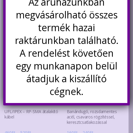
Az áruházunkban
-
a
Opciók választása
Nincs készleten
340Ft
megvásárolható összes
terméknek
Értesítésetek ha
több
termék hazai
újra elérhető
variációja
van.
raktárunkban található.
A
változatok
A rendelést követően
a
egy munkanapon belül
termékoldalon
választhatók
átadjuk a kiszállító
ki
cégnek.
UFL/IPEX – RP-SMA átalakító
Banándugó, rozsdamentes
kábel
acél, csavaros rögzítéssel,
keresztcsatlakozással
Ártartomány:
Ártartomány:
460
Ft
–
520
Ft
160
Ft
–
240
Ft