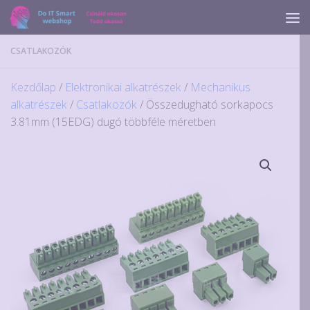
Skip to content
CSATLAKOZÓK
Kezdőlap
/
Elektronikai alkatrészek
/
Mechanikus
alkatrészek
/
Csatlakozók
/ Összedugható sorkapocs
3.81mm (15EDG) dugó többféle méretben