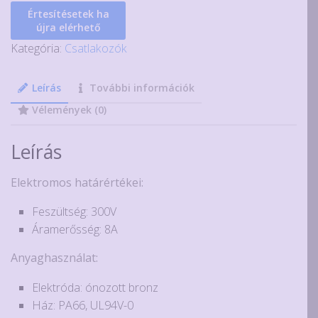
(15EDG)
Értesítésetek ha
dugó
újra elérhető
többféle
Kategória:
Csatlakozók
méretben
mennyiség
Leírás
További információk
Vélemények (0)
Leírás
Elektromos határértékei:
Feszültség: 300V
Áramerősség: 8A
Anyaghasználat:
Elektróda: ónozott bronz
Ház: PA66, UL94V-0