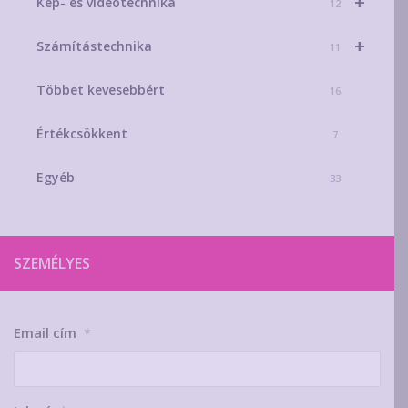
+
Kép- és videotechnika
12
+
Számítástechnika
11
Többet kevesebbért
16
Értékcsökkent
7
Egyéb
33
SZEMÉLYES
Email cím
*