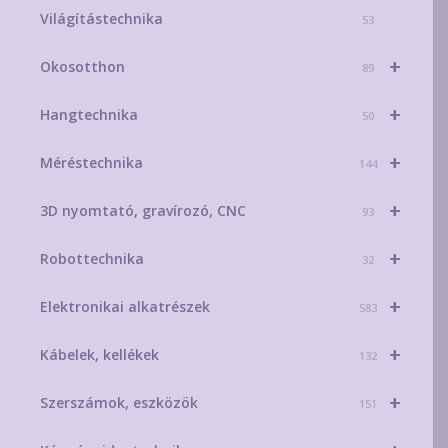
Világítástechnika
53
+
Okosotthon
89
+
Hangtechnika
50
+
Méréstechnika
144
+
3D nyomtató, gravírozó, CNC
93
+
Robottechnika
32
+
Elektronikai alkatrészek
583
+
Kábelek, kellékek
132
+
Szerszámok, eszközök
151