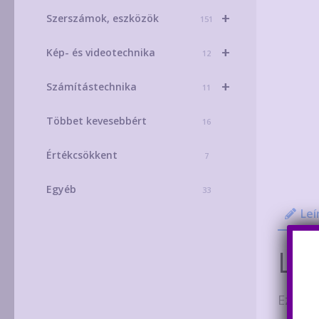
+
Szerszámok, eszközök
151
+
Kép- és videotechnika
12
+
Számítástechnika
11
Többet kevesebbért
16
Értékcsökkent
7
Egyéb
33
Leí
Leí
Ez a 1