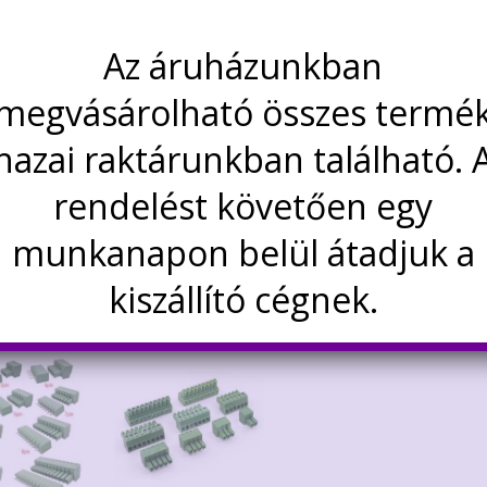
omos határértékei:
Az áruházunkban
zültség: 300V
merősség: 8A
megvásárolható összes termé
asználat:
hazai raktárunkban található. 
rendelést követően egy
ktróda: ónozott bronz
: PA66, UL94V-0
munkanapon belül átadjuk a
kiszállító cégnek.
dekelhetnek még…