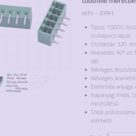
többféle méretbe
Ártarto
66
Ft
–
239
Ft
66Ft
Típus: 15EDG öss
-
sorkapocs aljzat
239Ft
Osztástáv: 3,81 
Kivezetés: 90°-os 
láb
Névleges feszülts
Névleges áramerő
Elektróda anyaga:
Házanyag: PA66, 
minősítésű
Több pólusszámú k
elérhető