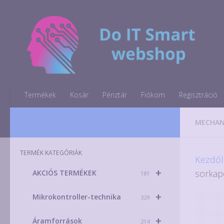
Skip to content
Termékek
Kosár
Pénztár
Fiókom
Regisztráció
MECHAN
TERMÉK KATEGÓRIÁK
Kezdől
+
sorkap
AKCIÓS TERMÉKEK
181
+
Mikrokontroller-technika
329
+
Áramforrások
214