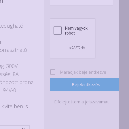
n
mány:
zedugható
mm
forrasztható
ég: 300V
Maradjak bejelentkezve
sség: 8A
 ónozott bronz
UL94V-0
Elfelejtettem a jelszavamat
ivitelben is