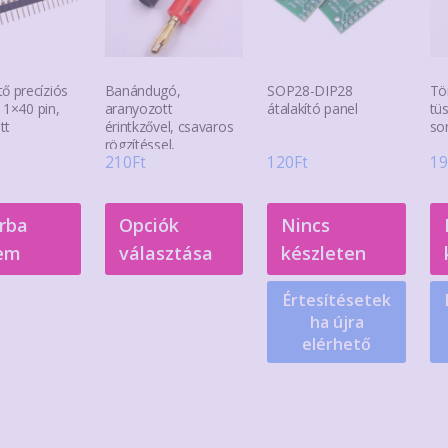
ki
ki
ő precíziós
Banándugó,
SOP28-DIP28
Tö
 1×40 pin,
aranyozott
átalakító panel
tü
tt
érintkzővel, csavaros
so
rögzítéssel,
210
Ft
120
Ft
19
keresztcsatlakozással
Ennek
rba
Opciók
Nincs
a
em
választása
készleten
terméknek
több
Értesítésetek
variációja
ha újra
van.
elérhető
A
változatok
a