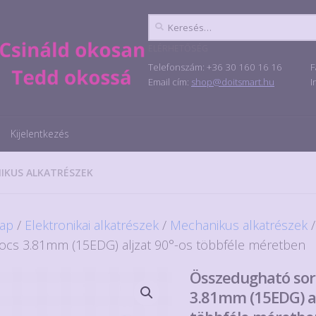
Keresés:
ELÉRHETŐSÉG
Telefonszám: +36 30 160 16 16
F
Email cím:
shop@doitsmart.hu
I
Kijelentkezés
IKUS ALKATRÉSZEK
ap
/
Elektronikai alkatrészek
/
Mechanikus alkatrészek
/
ocs 3.81mm (15EDG) aljzat 90°-os többféle méretben
Összedugható so
3.81mm (15EDG) al