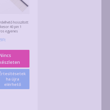
rdelhető hosszított
skesor 40 pin 1
ros egyenes
9
Ft
Nincs
készleten
Értesítésetek
ha újra
elérhető