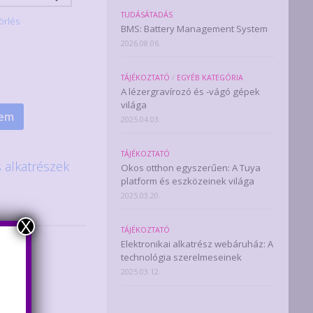
TUDÁSÁTADÁS
örlés
BMS: Battery Management System
2026.08.06.
TÁJÉKOZTATÓ
/
EGYÉB KATEGÓRIA
A lézergravírozó és -vágó gépek
világa
zem
2025.04.03.
TÁJÉKOZTATÓ
 alkatrészek
Okos otthon egyszerűen: A Tuya
platform és eszközeinek világa
2025.03.20.
X
TÁJÉKOZTATÓ
Elektronikai alkatrész webáruház: A
technológia szerelmeseinek
2025.03.12.
l.