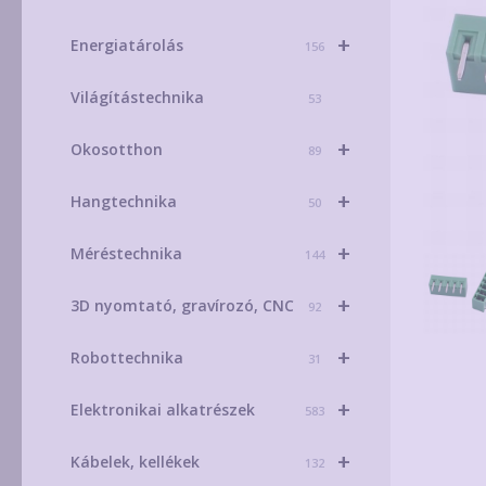
+
Energiatárolás
156
Világítástechnika
53
+
Okosotthon
89
+
Hangtechnika
50
+
Méréstechnika
144
+
3D nyomtató, gravírozó, CNC
92
+
Robottechnika
31
+
Elektronikai alkatrészek
583
+
Kábelek, kellékek
132