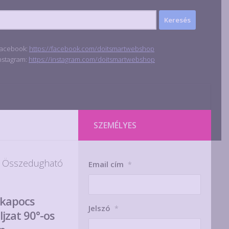
acebook:
https://facebook.com/doitsmartwebshop
nstagram:
https://instagram.com/doitsmartwebshop
SZEMÉLYES
 Összedugható
Email cím
*
rkapocs
Jelszó
*
jzat 90°-os