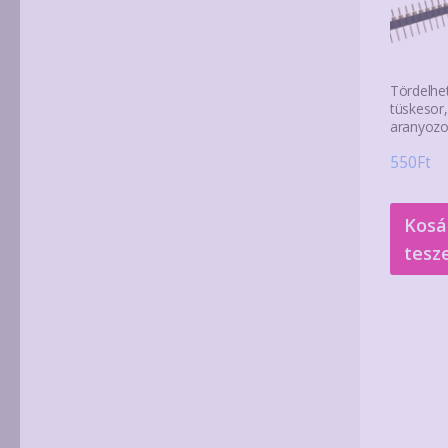
Tördelhet
tüskesor,
aranyozo
550
Ft
Kosá
tesz