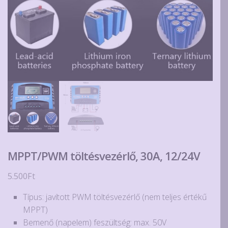
MPPT/PWM töltésvezérlő, 30A, 12/24V
5.500
Ft
Típus: javított PWM töltésvezérlő (nem teljes értékű
MPPT)
Bemenő (napelem) feszültség: max. 50V