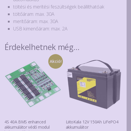
töltési és merítési feszültségek beállíthatóak
töltőáram: max. 30A
merítőáram: max. 30A
USB kimenőáram: max. 2A
Érdekelhetnek még…
Akció!
4S 40A BMS enhanced
LiitoKala 12V 150Ah LiFePO4
akkumulátor védő modul
akkumulátor