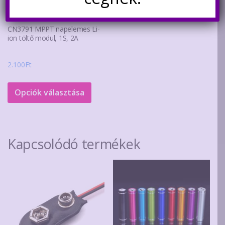
CN3791 MPPT napelemes Li-
ion töltő modul, 1S, 2A
2.100
Ft
Ennek
a
Opciók választása
terméknek
több
variációja
Kapcsolódó termékek
van.
A
változatok
a
termékoldalon
választhatók
ki