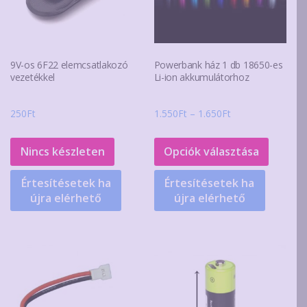
9V-os 6F22 elemcsatlakozó
Powerbank ház 1 db 18650-es
vezetékkel
Li-ion akkumulátorhoz
Ártartomány:
250
Ft
1.550
Ft
–
1.650
Ft
1.550Ft
Ennek
-
a
Nincs készleten
Opciók választása
1.650Ft
termék
Értesítésetek ha
Értesítésetek ha
több
újra elérhető
újra elérhető
variáció
van.
A
változa
a
terméko
választ