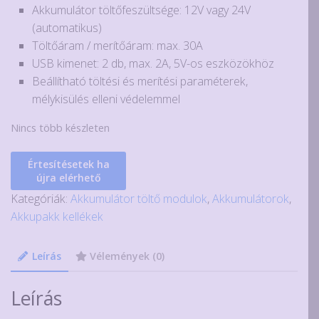
Akkumulátor töltőfeszültsége: 12V vagy 24V
(automatikus)
Töltőáram / merítőáram: max. 30A
USB kimenet: 2 db, max. 2A, 5V-os eszközökhöz
Beállítható töltési és merítési paraméterek,
mélykisülés elleni védelemmel
Nincs több készleten
Értesítésetek ha
újra elérhető
Kategóriák:
Akkumulátor töltő modulok
,
Akkumulátorok
,
Akkupakk kellékek
Leírás
Vélemények (0)
Leírás