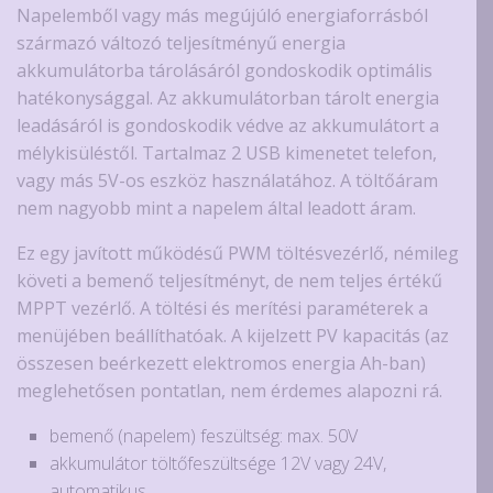
Napelemből vagy más megújúló energiaforrásból
származó változó teljesítményű energia
akkumulátorba tárolásáról gondoskodik optimális
hatékonysággal. Az akkumulátorban tárolt energia
leadásáról is gondoskodik védve az akkumulátort a
mélykisüléstől. Tartalmaz 2 USB kimenetet telefon,
vagy más 5V-os eszköz használatához. A töltőáram
nem nagyobb mint a napelem által leadott áram.
Ez egy javított működésű PWM töltésvezérlő, némileg
követi a bemenő teljesítményt, de nem teljes értékű
MPPT vezérlő. A töltési és merítési paraméterek a
menüjében beállíthatóak. A kijelzett PV kapacitás (az
összesen beérkezett elektromos energia Ah-ban)
meglehetősen pontatlan, nem érdemes alapozni rá.
bemenő (napelem) feszültség: max. 50V
akkumulátor töltőfeszültsége 12V vagy 24V,
automatikus