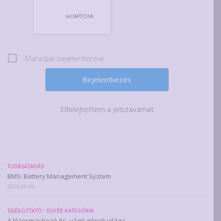
Maradjak bejelentkezve
Elfelejtettem a jelszavamat
TUDÁSÁTADÁS
BMS: Battery Management System
2026.08.06.
TÁJÉKOZTATÓ
/
EGYÉB KATEGÓRIA
A lézergravírozó és -vágó gépek világa