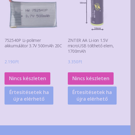
ki
752540P Li-polimer
ZNTER AA Li-ion 1.5V
akkumulátor 3.7V 500mAh 20C
microUSB tölthető elem,
1700mAh
2.190
Ft
3.350
Ft
Nincs készleten
Nincs készleten
Értesítésetek ha
Értesítésetek ha
újra elérhető
újra elérhető