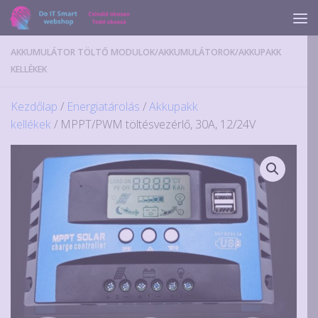
Skip to content
AKKUMULÁTOR TÖLTŐ MODULOK
/
AKKUMULÁTOROK
/
AKKUPAKK
KELLÉKEK
Kezdőlap
/
Energiatárolás
/
Akkupakk
kellékek
/ MPPT/PWM töltésvezérlő, 30A, 12/24V