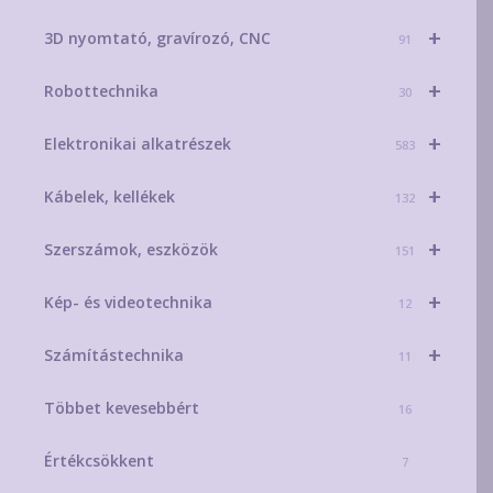
+
3D nyomtató, gravírozó, CNC
91
+
Robottechnika
30
+
Elektronikai alkatrészek
583
+
Kábelek, kellékek
132
+
Szerszámok, eszközök
151
+
Kép- és videotechnika
12
+
Számítástechnika
11
Többet kevesebbért
16
Értékcsökkent
7