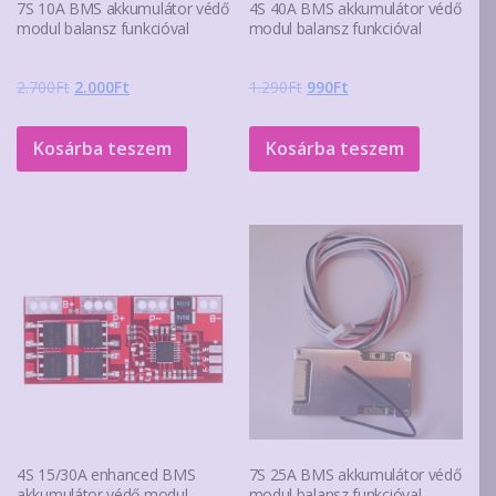
7S 10A BMS akkumulátor védő
4S 40A BMS akkumulátor védő
modul balansz funkcióval
modul balansz funkcióval
Original
Current
Original
Current
2.700
Ft
2.000
Ft
1.290
Ft
990
Ft
price
price
price
price
was:
is:
was:
is:
Kosárba teszem
Kosárba teszem
2.700Ft.
2.000Ft.
1.290Ft.
990Ft.
4S 15/30A enhanced BMS
7S 25A BMS akkumulátor védő
akkumulátor védő modul
modul balansz funkcióval