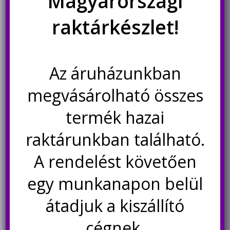
Magyarországi
CN3065 MPPT napelemes Li-
LiitoKala 12V 150Ah LiFePO4
raktárkészlet!
ion töltő modul, 1S, 500mA
LFP akkumulátor LCD
kijelzővel
990
Ft
129.000
Ft
Az áruházunkban
Nincs készleten
Nincs készleten
megvásárolható összes
Értesítésetek ha
Értesítésetek ha
újra elérhető
újra elérhető
termék hazai
raktárunkban található.
A rendelést követően
egy munkanapon belül
átadjuk a kiszállító
cégnek.