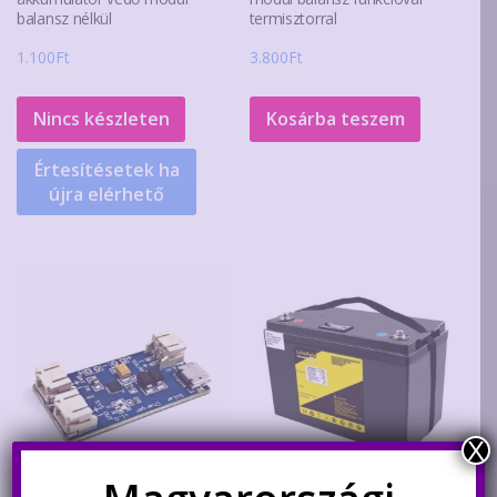
balansz nélkül
termisztorral
1.100
Ft
3.800
Ft
Nincs készleten
Kosárba teszem
Értesítésetek ha
újra elérhető
X