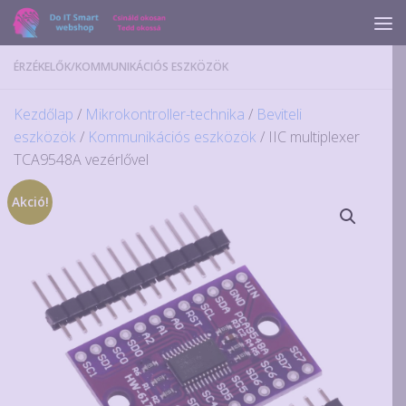
Skip to content
ÉRZÉKELŐK
/
KOMMUNIKÁCIÓS ESZKÖZÖK
Kezdőlap
/
Mikrokontroller-technika
/
Beviteli
eszközök
/
Kommunikációs eszközök
/ IIC multiplexer
TCA9548A vezérlővel
Akció!