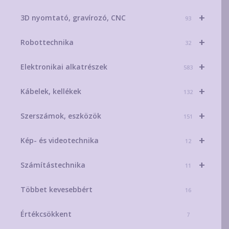
+
3D nyomtató, gravírozó, CNC
93
+
Robottechnika
32
+
Elektronikai alkatrészek
583
+
Kábelek, kellékek
132
+
Szerszámok, eszközök
151
+
Kép- és videotechnika
12
+
Számítástechnika
11
Többet kevesebbért
16
Értékcsökkent
7