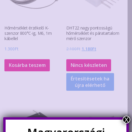
Hőmérséklet érzékelő K-
DHT22 nagy pontosságú
szenzor 800°C-ig, M6, 1m
hőmérséklet és páratartalom
kábellel
mérő szenzor
Original
Current
1.300
Ft
2.100
Ft
1.180
Ft
price
price
was:
is:
Kosárba teszem
Nincs készleten
2.100Ft.
1.180Ft.
Értesítésetek ha
újra elérhető
X