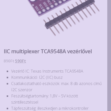
IIC multiplexer TCA9548A vezérlővel
Original
Current
890
Ft
590
Ft
price
price
Vezérlő IC: Texas Instruments TCA9548A
was:
is:
Kommunikáció: I2C (IIC) busz
890Ft.
590Ft.
Csatlakoztatható eszközök: max. 8 db azonos című
I2C szenzor
Feszültségtartomány: 1,8V – 5V között
szintillesztéssel
Tápfeszültség: illeszkedjen a mikrokontroller