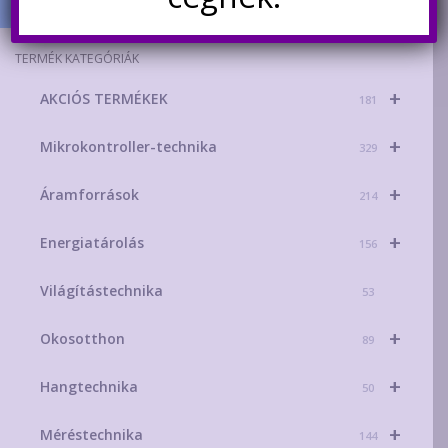
TERMÉK KATEGÓRIÁK
+
AKCIÓS TERMÉKEK
181
+
Mikrokontroller-technika
329
+
Áramforrások
214
+
Energiatárolás
156
Világítástechnika
53
+
Okosotthon
89
+
Hangtechnika
50
+
Méréstechnika
144