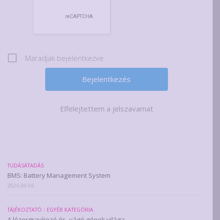
Maradjak bejelentkezve
Elfelejtettem a jelszavamat
TUDÁSÁTADÁS
BMS: Battery Management System
2026.08.06.
TÁJÉKOZTATÓ
/
EGYÉB KATEGÓRIA
A lézergravírozó és -vágó gépek világa