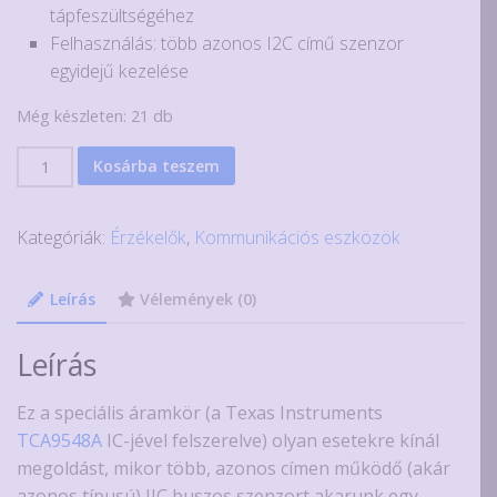
tápfeszültségéhez
Felhasználás: több azonos I2C című szenzor
egyidejű kezelése
Még készleten: 21 db
IIC
Kosárba teszem
multiplexer
TCA9548A
Kategóriák:
Érzékelők
,
Kommunikációs eszközök
vezérlővel
mennyiség
Leírás
Vélemények (0)
Leírás
Ez a speciális áramkör (a Texas Instruments
TCA9548A
IC-jével felszerelve) olyan esetekre kínál
megoldást, mikor több, azonos címen működő (akár
azonos típusú) IIC buszos szenzort akarunk egy