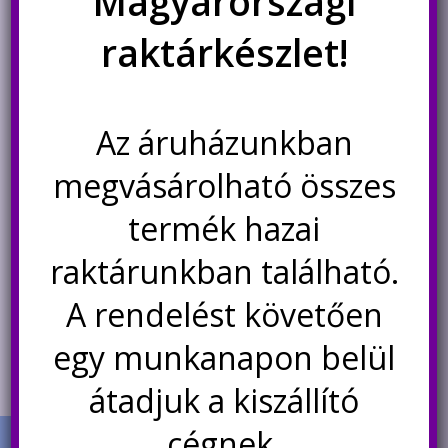
Magyarországi
raktárkészlet!
Az áruházunkban
ZMCT-118A áramérzékelő,
Infravörös (IR) vevő modul KY-
áramtranszformátor 40A-ig
022
megvásárolható összes
890
Ft
390
Ft
termék hazai
Nincs készleten
Kosárba teszem
raktárunkban található.
A rendelést követően
Értesítésetek ha
újra elérhető
egy munkanapon belül
átadjuk a kiszállító
cégnek.