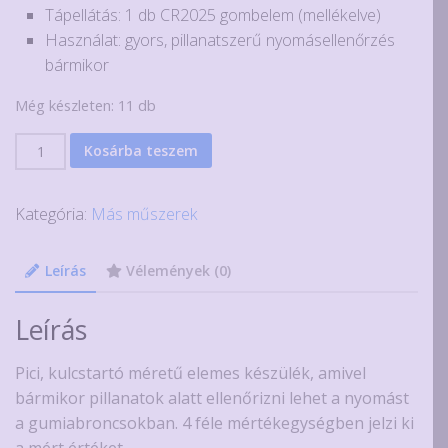
Tápellátás: 1 db CR2025 gombelem (mellékelve)
Használat: gyors, pillanatszerű nyomásellenőrzés
bármikor
Még készleten: 11 db
Gumiabroncs
Kosárba teszem
nyomásmérő
10
Kategória:
Más műszerek
bar-
ig
mennyiség
Leírás
Vélemények (0)
Leírás
Pici, kulcstartó méretű elemes készülék, amivel
bármikor pillanatok alatt ellenőrizni lehet a nyomást
a gumiabroncsokban. 4 féle mértékegységben jelzi ki
a mért értéket.