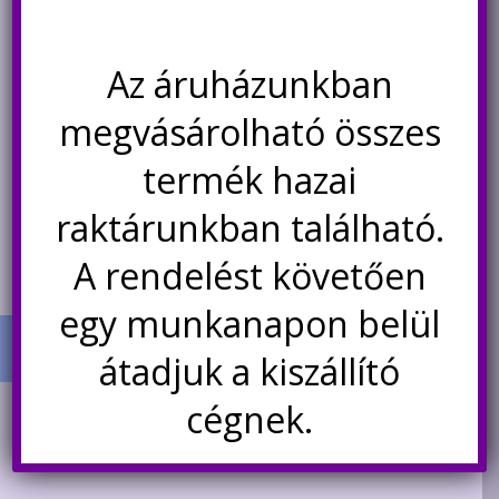
Az áruházunkban
Original
Current
1.900
Ft
3.300
Ft
2.700
Ft
price
price
megvásárolható összes
was:
is:
Nincs készleten
Kosárba teszem
3.300Ft.
2.700Ft.
termék hazai
Értesítésetek ha
raktárunkban található.
újra elérhető
A rendelést követően
egy munkanapon belül
átadjuk a kiszállító
cégnek.
TERMÉK KATEGÓRIÁK
+
AKCIÓS TERMÉKEK
181