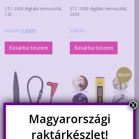
STC-1000 digitális termosztát,
STC-1000 digitális termosztát,
12V
230V
Original
Current
4.300
Ft
3.300
Ft
2.800
Ft
price
price
was:
is:
Kosárba teszem
Kosárba teszem
4.300Ft.
3.300Ft.
Akció!
X
Magyarországi
raktárkészlet!
SMD mérőcsipesz
Digitális pH mérő