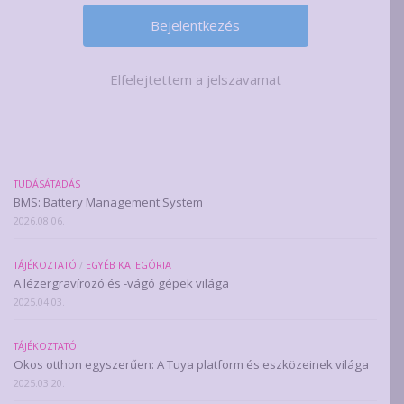
Elfelejtettem a jelszavamat
TUDÁSÁTADÁS
BMS: Battery Management System
2026.08.06.
TÁJÉKOZTATÓ
/
EGYÉB KATEGÓRIA
A lézergravírozó és -vágó gépek világa
2025.04.03.
TÁJÉKOZTATÓ
Okos otthon egyszerűen: A Tuya platform és eszközeinek világa
2025.03.20.