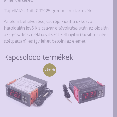
Tápellátás: 1 db CR2025 gombelem (tartozék)
Az elem behelyezése, cseréje kicsit trükkös, a
hátoldalán levő kis csavar eltávolítása után az oldalán
az egész készülékházat szét kell nyitni (kicsit feszítve
szétpattan), és így lehet betolni az elemet.
Kapcsolódó termékek
Akció!