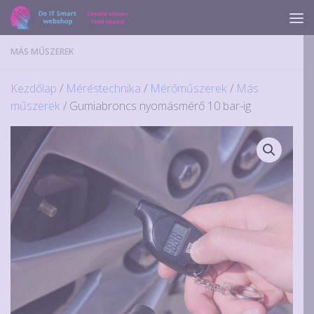
Skip to content
MÁS MŰSZEREK
Kezdőlap
/
Méréstechnika
/
Mérőműszerek
/
Más
műszerek
/ Gumiabroncs nyomásmérő 10 bar-ig