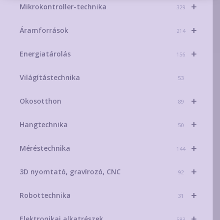
+
Mikrokontroller-technika
329
+
Áramforrások
214
+
Energiatárolás
156
Világítástechnika
53
+
Okosotthon
89
+
Hangtechnika
50
+
Méréstechnika
144
+
3D nyomtató, gravírozó, CNC
92
+
Robottechnika
31
+
Elektronikai alkatrészek
583