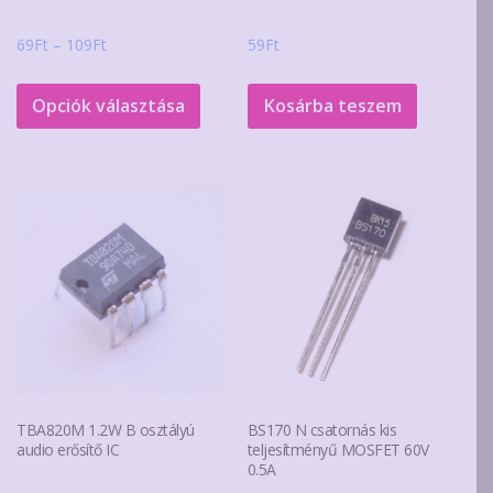
Ártartomány:
69
Ft
–
109
Ft
59
Ft
69Ft
Ennek
-
a
Opciók választása
Kosárba teszem
109Ft
terméknek
több
variációja
van.
A
változatok
a
termékoldalon
választhatók
ki
TBA820M 1.2W B osztályú
BS170 N csatornás kis
audio erősítő IC
teljesítményű MOSFET 60V
0.5A