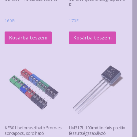
IC
160
Ft
170
Ft
Kosárba teszem
Kosárba teszem
KF301 beforrasztható 5mm-es
LM317L 100mA lineáris pozitív
sorkapocs, sorolható
feszültségszabályzó