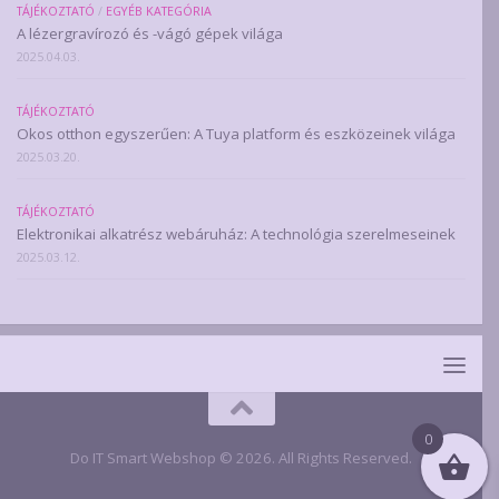
TÁJÉKOZTATÓ
/
EGYÉB KATEGÓRIA
A lézergravírozó és -vágó gépek világa
2025.04.03.
TÁJÉKOZTATÓ
Okos otthon egyszerűen: A Tuya platform és eszközeinek világa
2025.03.20.
TÁJÉKOZTATÓ
Elektronikai alkatrész webáruház: A technológia szerelmeseinek
2025.03.12.
0
Do IT Smart Webshop © 2026. All Rights Reserved.