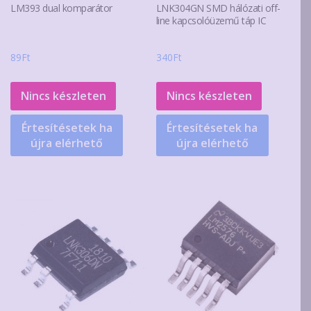
LM393 dual komparátor
LNK304GN SMD hálózati off-
line kapcsolóüzemű táp IC
89
Ft
340
Ft
Nincs készleten
Nincs készleten
Értesítésetek ha
Értesítésetek ha
újra elérhető
újra elérhető