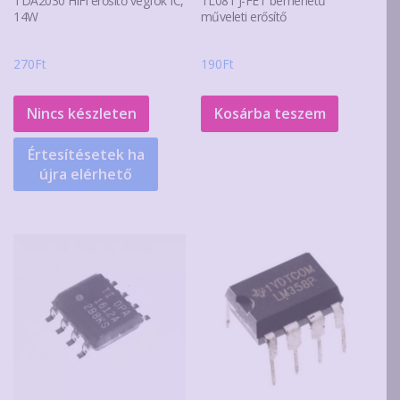
TDA2030 HiFi erősítő végfok IC,
TL081 J-FET bemenetű
14W
műveleti erősítő
270
Ft
190
Ft
Nincs készleten
Kosárba teszem
Értesítésetek ha
újra elérhető