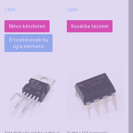
149
Ft
130
Ft
Nincs készleten
Kosárba teszem
Értesítésetek ha
újra elérhető