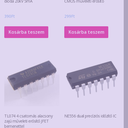
dióda 20kV 5mA
CMOS műveleti erősítő
390
Ft
299
Ft
Kosárba teszem
Kosárba teszem
TL074 4 csatornás alacsony
NE556 dual precíziós időzítő IC
zajú műveleti erősítő JFET
bemenettel