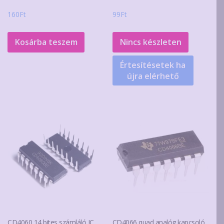
160
Ft
99
Ft
Kosárba teszem
Nincs készleten
Értesítésetek ha
újra elérhető
CD4060 14 bites számláló IC
CD4066 quad analóg kapcsoló