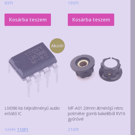
89
Ft
190
Ft
Kosárba teszem
Kosárba teszem
Akció!
LM386 kis teljesítményű audio
MF-A01 20mm átmérőjű retro
erősítő IC
potméter gomb bakelitből RV16
gyűrűvel
Original
Current
129
Ft
110
Ft
210
Ft