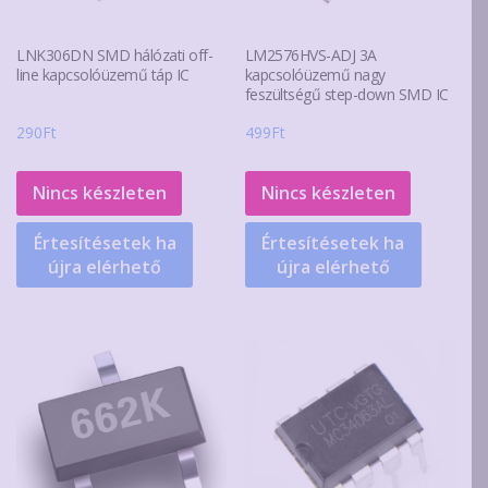
LNK306DN SMD hálózati off-
LM2576HVS-ADJ 3A
line kapcsolóüzemű táp IC
kapcsolóüzemű nagy
feszültségű step-down SMD IC
290
Ft
499
Ft
Nincs készleten
Nincs készleten
Értesítésetek ha
Értesítésetek ha
újra elérhető
újra elérhető