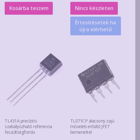
was:
is:
Kosárba teszem
Nincs készleten
190Ft.
120Ft.
Értesítésetek ha
újra elérhető
TL431A precíziós
TL071CP alacsony zajú
szabályozható referencia
műveleti erősítő JFET
feszültségforrás
bemenettel