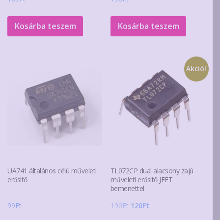
Kosárba teszem
Kosárba teszem
Akció!
UA741 általános célú műveleti
TL072CP dual alacsony zajú
erősítő
műveleti erősítő JFET
bemenettel
Original
Current
99
Ft
190
Ft
120
Ft
price
price