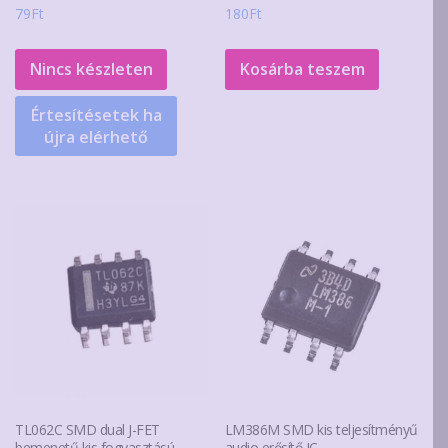
79
Ft
180
Ft
Nincs készleten
Kosárba teszem
Értesítésetek ha
újra elérhető
TL062C SMD dual J-FET
LM386M SMD kis teljesítményű
bemenetű kis fogyasztású
audio erősítő IC