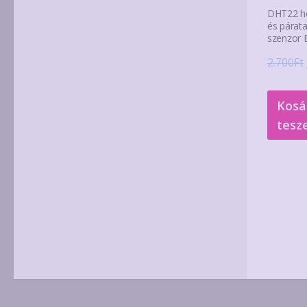
DHT22 h
és párat
szenzor 
2.700
Ft
Kosá
tesz