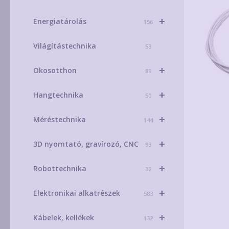
+
Energiatárolás
156
Világítástechnika
53
+
Okosotthon
89
+
Hangtechnika
50
+
Méréstechnika
144
+
3D nyomtató, gravírozó, CNC
93
+
Robottechnika
32
+
Elektronikai alkatrészek
583
+
Kábelek, kellékek
132