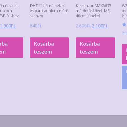
őmérséklet
DHT11 hőmérséklet
K-szenzor MAX6675
W3
artalom
és páratartalom mérő
mérőerősítővel, M6,
te
ESP-01-hez
szenzor
40cm kábellel
kij
Original
Current
Original
Current
1.900
Ft
640
Ft
2.600
Ft
2.100
Ft
Ér
2.
price
price
price
price
5.
/ 
was:
is:
was:
is:
rba
Kosárba
Kosárba
2.700Ft.
1.900Ft.
2.600Ft.
2.100Ft.
em
teszem
teszem