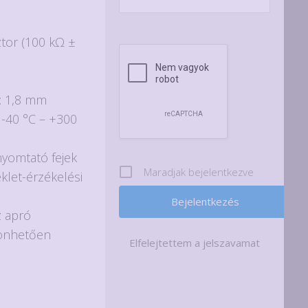
ztor (100 kΩ ±
: 1,8 mm
 -40 °C – +300
nyomtató fejek
Maradjak bejelentkezve
let-érzékelési
z apró
önhetően
Elfelejtettem a jelszavamat