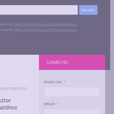
acebook:
https://facebook.com/doitsmartwebshop
nstagram:
https://instagram.com/doitsmartwebshop
SZEMÉLYES
Email cím
*
D nyomtatóhoz
ztor
Jelszó
*
tatóhoz