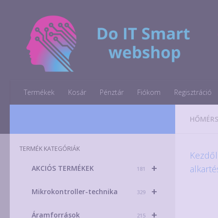
Skip to content
Termékek
Kosár
Pénztár
Fiókom
Regisztráció
HŐMÉRS
TERMÉK KATEGÓRIÁK
Kezdől
+
alkart
AKCIÓS TERMÉKEK
181
+
Mikrokontroller-technika
329
+
Áramforrások
215