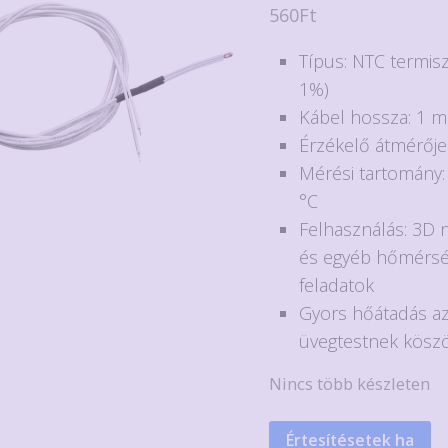
560
Ft
Típus: NTC termis
1%)
Kábel hossza: 1 m
Érzékelő átmérője
Mérési tartomány:
°C
Felhasználás: 3D 
és egyéb hőmérsék
feladatok
Gyors hőátadás a
üvegtestnek kösz
Nincs több készleten
Értesítésetek ha