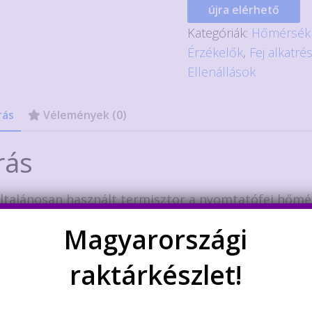
újra elérhető
Kategóriák:
Hőmérsékl
Érzékelők
,
Fej alkatré
Ellenállások
rás
Vélemények (0)
rás
általánosan használt termisztor a nyomtatófej hőm
lésére. Mivel pici üveg teste van, a hőátadás nagyon 
Magyarországi
an lehet vele tartani a hőmérsékletet. Természete
okásos hőmérséklet mérésre is ideális.
raktárkészlet!
leges ellenállás: 100 kΩ ± 1%
el hossza: 1 m