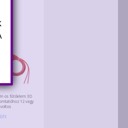
k
A
W-os fűtőelem 3D
omtatóhoz 12 vagy
 voltos
0
Ft
Ennek