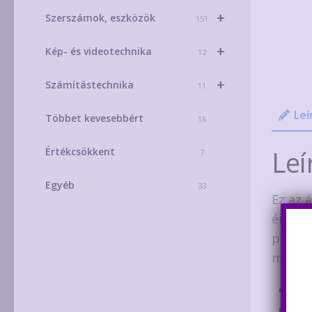
+
Szerszámok, eszközök
151
+
Kép- és videotechnika
12
+
Számítástechnika
11
Leí
Többet kevesebbért
16
Leí
Értékcsökkent
7
Egyéb
33
Ez az 
érzéke
pontos
más sz
Név
Káb