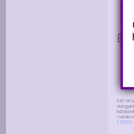
Átm
Mér
Ér
E3D V6 
utángyár
hűtőbor
csatlako
1.090
Ft