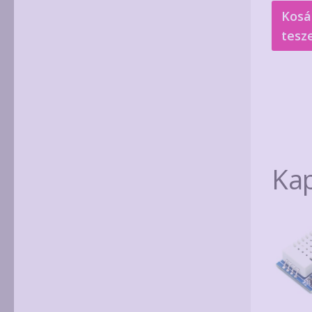
Kosá
tesz
Ka