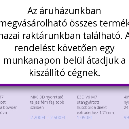
érő: 1.8 mm
Az áruházunkban
ési tartomány: -40 – +300 °C
megvásárolható összes termé
dekelhetnek még…
hazai raktárunkban található. 
rendelést követően egy
munkanapon belül átadjuk a
kiszállító cégnek.
M7
MK8 3D nyomtató
E3D V6 M7
40
tott
teljes fém fej, több
utángyártott
ny
da bowden
színben
hűtőborda direkt
24
zóval
extruderhez 1.75mm-
Ártartomány:
2.200
Ft
–
2.500
Ft
1.090
Ft
99
hez
2.200Ft
Ennek