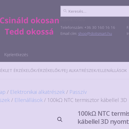
Keresés:
ELÉRHETŐSÉG
Telefonszám: +36 30 160 16 16
F
Email cím:
shop@doitsmart.hu
I
Kijelentkezés
ÉKLET ÉRZÉKELŐK
/
ÉRZÉKELŐK
/
FEJ ALKATRÉSZEK
/
ELLENÁLLÁSOK
ap
/
Elektronikai alkatrészek
/
Passzív
észek
/
Ellenállások
/ 100kΩ NTC termisztor kábellel 3
100kΩ NTC termis
kábellel 3D nyom