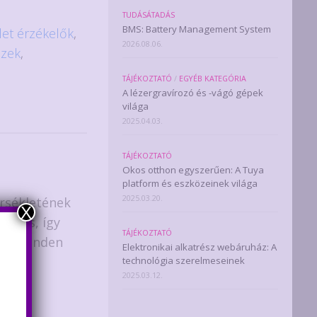
TUDÁSÁTADÁS
BMS: Battery Management System
et érzékelők
,
2026.08.06.
szek
,
TÁJÉKOZTATÓ
/
EGYÉB KATEGÓRIA
A lézergravírozó és -vágó gépek
világa
2025.04.03.
TÁJÉKOZTATÓ
Okos otthon egyszerűen: A Tuya
platform és eszközeinek világa
2025.03.20.
érsékletének
X
gyors, így
TÁJÉKOZTATÓ
sen minden
Elektronikai alkatrész webáruház: A
technológia szerelmeseinek
2025.03.12.