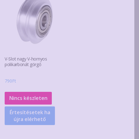
V-Slot nagy V-hornyos
polikarbonát görgő
790
Ft
Nincs készleten
Értesítésetek ha
újra elérhető