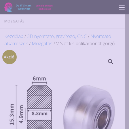
Skip to content
MOZGATÁS
Kezdőlap
/
3D nyomtató, gravírozó, CNC
/
Nyomtató
alkatrészek
/
Mozgatás
/ V-Slot kis polikarbonát görgő
Akció!