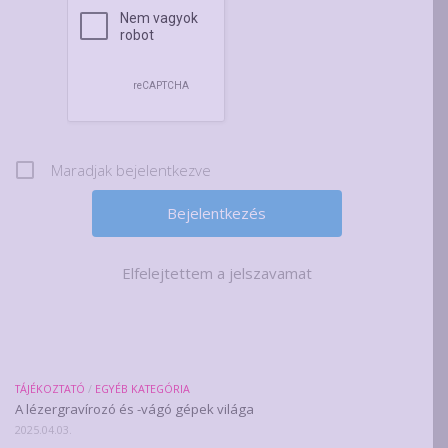
Maradjak bejelentkezve
Elfelejtettem a jelszavamat
TÁJÉKOZTATÓ
/
EGYÉB KATEGÓRIA
A lézergravírozó és -vágó gépek világa
2025.04.03.