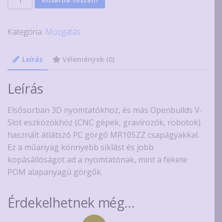
Slot
kis
Kategória:
Mozgatás
polikarbonát
görgő
mennyiség
Leírás
Vélemények (0)
Leírás
Elsősorban 3D nyomtatókhoz, és más Openbuilds V-
Slot eszközökhöz (CNC gépek, gravírozók, robotok)
használt átlátszó PC görgő MR105ZZ csapágyakkal.
Ez a műanyag könnyebb siklást és jobb
kopásállóságot ad a nyomtatónak, mint a fekete
POM alapanyagú görgők.
Érdekelhetnek még…