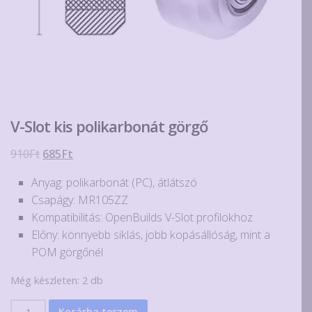
V-Slot kis polikarbonát görgő
Original
Current
910
Ft
685
Ft
price
price
Anyag: polikarbonát (PC), átlátszó
was:
is:
Csapágy: MR105ZZ
910Ft.
685Ft.
Kompatibilitás: OpenBuilds V-Slot profilokhoz
Előny: könnyebb siklás, jobb kopásállóság, mint a
POM görgőnél
Még készleten: 2 db
V-
Kosárba teszem