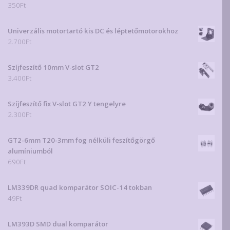
350
Ft
Univerzális motortartó kis DC és léptetőmotorokhoz
2.700
Ft
Szíjfeszítő 10mm V-slot GT2
3.400
Ft
Szíjfeszítő fix V-slot GT2 Y tengelyre
2.300
Ft
GT2-6mm T20-3mm fog nélküli feszítőgörgő
alumíniumból
690
Ft
LM339DR quad komparátor SOIC-14 tokban
49
Ft
LM393D SMD dual komparátor