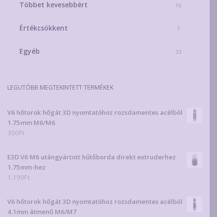
Többet kevesebbért
16
Értékcsökkent
7
Egyéb
33
LEGUTÓBB MEGTEKINTETT TERMÉKEK
V6 hőtorok hőgát 3D nyomtatóhoz rozsdamentes acélból
1.75mm M6/M6
350
Ft
E3D V6 M6 utángyártott hűtőborda direkt extruderhez
1.75mm-hez
1.190
Ft
V6 hőtorok hőgát 3D nyomtatóhoz rozsdamentes acélból
4.1mm átmenő M6/M7