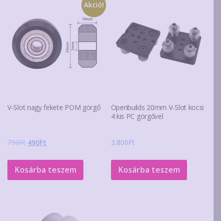
Akció!
V-Slot nagy fekete POM görgő
Openbuilds 20mm V-Slot kocsi
4 kis PC görgővel
Original
Current
790
Ft
490
Ft
3.800
Ft
price
price
was:
is:
Kosárba teszem
Kosárba teszem
790Ft.
490Ft.