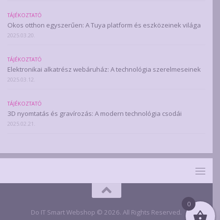
TÁJÉKOZTATÓ
Okos otthon egyszerűen: A Tuya platform és eszközeinek világa
2025.03.20.
TÁJÉKOZTATÓ
Elektronikai alkatrész webáruház: A technológia szerelmeseinek
2025.03.12.
TÁJÉKOZTATÓ
3D nyomtatás és gravírozás: A modern technológia csodái
2025.02.21.
0
Do IT Smart Webshop © 2026. All Rights Reserved.