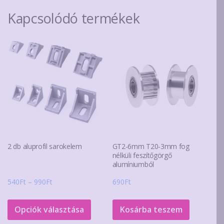
Kapcsolódó termékek
2 db aluprofil sarokelem
GT2-6mm T20-3mm fog
nélküli feszítőgörgő
alumíniumból
Ártartomány:
540
Ft
–
990
Ft
690
Ft
540Ft
Ennek
-
a
Opciók választása
Kosárba teszem
990Ft
terméknek