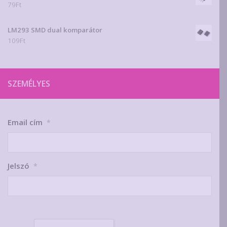
79
Ft
LM293 SMD dual komparátor
109
Ft
SZEMÉLYES
Email cím
*
Jelszó
*