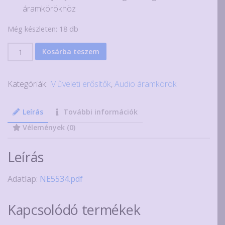
áramkörökhöz
Még készleten: 18 db
NE5534P
Kosárba teszem
kis
zajú
Kategóriák:
Műveleti erősítők
,
Audio áramkörök
műveleti
erősítő
DIP8
Leírás
További információk
tokban
Vélemények (0)
mennyiség
Leírás
Adatlap:
NE5534.pdf
Kapcsolódó termékek