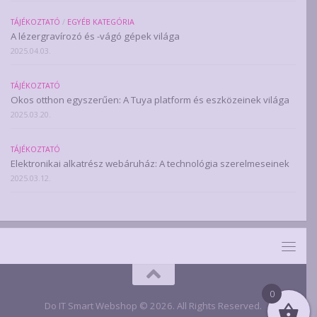
TÁJÉKOZTATÓ
/
EGYÉB KATEGÓRIA
A lézergravírozó és -vágó gépek világa
2025.04.03.
TÁJÉKOZTATÓ
Okos otthon egyszerűen: A Tuya platform és eszközeinek világa
2025.03.20.
TÁJÉKOZTATÓ
Elektronikai alkatrész webáruház: A technológia szerelmeseinek
2025.03.12.
0
Do IT Smart Webshop © 2026. All Rights Reserved.