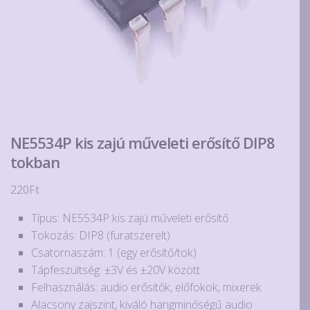
NE5534P kis zajú műveleti erősítő DIP8
tokban
220
Ft
Típus: NE5534P kis zajú műveleti erősítő
Tokozás: DIP8 (furatszerelt)
Csatornaszám: 1 (egy erősítő/tok)
Tápfeszültség: ±3V és ±20V között
Felhasználás: audio erősítők, előfokok, mixerek
Alacsony zajszint, kiváló hangminőségű audio