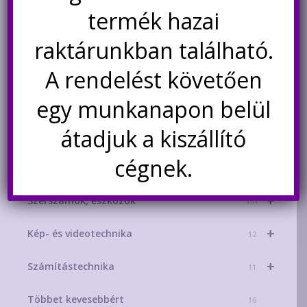
+
Hangtechnika
50
termék hazai
+
Méréstechnika
144
raktárunkban található.
+
3D nyomtató, gravírozó, CNC
93
A rendelést követően
+
egy munkanapon belül
Robottechnika
32
átadjuk a kiszállító
+
Elektronikai alkatrészek
583
cégnek.
+
Kábelek, kellékek
132
+
Szerszámok, eszközök
151
+
Kép- és videotechnika
12
+
Számítástechnika
11
Többet kevesebbért
16