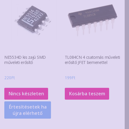
NE5534D kis zajú SMD
TL084CN 4 csatornás műveleti
műveleti erősítő
erősítő JFET bemenettel
220
Ft
199
Ft
Nincs készleten
Kosárba teszem
Értesítésetek ha
újra elérhető