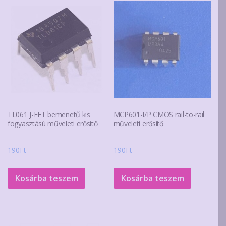
TL061 J-FET bemenetű kis
MCP601-I/P CMOS rail-to-rail
fogyasztású műveleti erősítő
műveleti erősítő
190
Ft
190
Ft
Kosárba teszem
Kosárba teszem