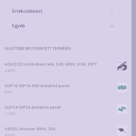
Értékcsökkent
7
Egyéb
33
LEGUTÓBB MEGTEKINTETT TERMÉKEK
AQH2223 szilárdtest relé, SSR, 600V, 0.9A, DIP7
240
Ft
SOP16-DIP16-600 átalakító panel
89
Ft
SOP24-DIP24 átalakító panel
119
Ft
S4025L tirisztor 400V, 25A
490
Ft