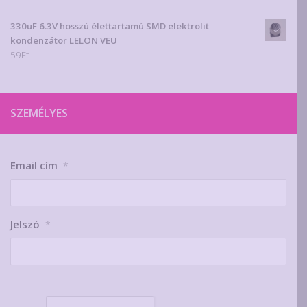
330uF 6.3V hosszú élettartamú SMD elektrolit
kondenzátor LELON VEU
59
Ft
SZEMÉLYES
Email cím
*
Jelszó
*