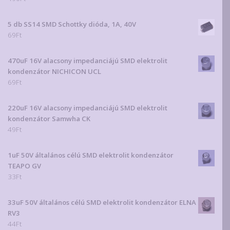
5 db SS14 SMD Schottky dióda, 1A, 40V
69
Ft
470uF 16V alacsony impedanciájú SMD elektrolit
kondenzátor NICHICON UCL
69
Ft
220uF 16V alacsony impedanciájú SMD elektrolit
kondenzátor Samwha CK
49
Ft
1uF 50V általános célú SMD elektrolit kondenzátor
TEAPO GV
33
Ft
33uF 50V általános célú SMD elektrolit kondenzátor ELNA
RV3
44
Ft