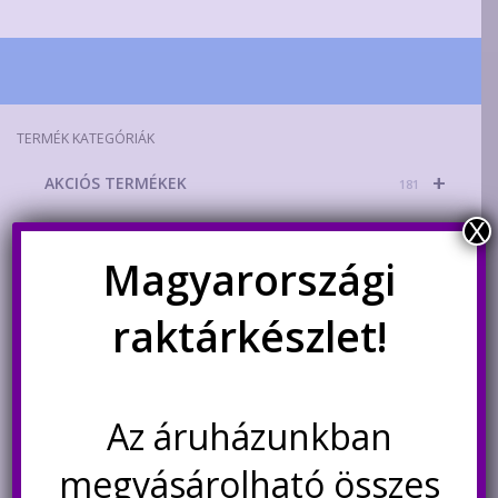
TERMÉK KATEGÓRIÁK
+
AKCIÓS TERMÉKEK
181
X
+
Mikrokontroller-technika
329
Magyarországi
+
Áramforrások
215
raktárkészlet!
+
Energiatárolás
156
Világítástechnika
53
Az áruházunkban
+
Okosotthon
89
megvásárolható összes