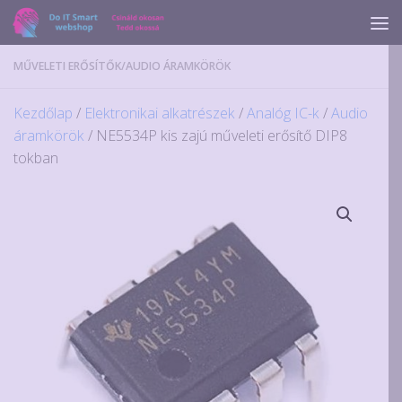
Skip to content
MŰVELETI ERŐSÍTŐK
/
AUDIO ÁRAMKÖRÖK
Kezdőlap
/
Elektronikai alkatrészek
/
Analóg IC-k
/
Audio
áramkörök
/ NE5534P kis zajú műveleti erősítő DIP8
tokban