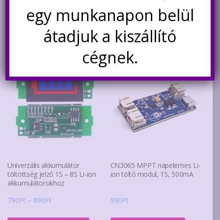
egy munkanapon belül
átadjuk a kiszállító
Kapcsolódó termékek
cégnek.
Univerzális akkumulátor
CN3065 MPPT napelemes Li-
töltöttség jelző 1S – 8S Li-ion
ion töltő modul, 1S, 500mA
akkumulátorokhoz
Ártartomány:
790
Ft
–
890
Ft
990
Ft
790Ft
Ennek