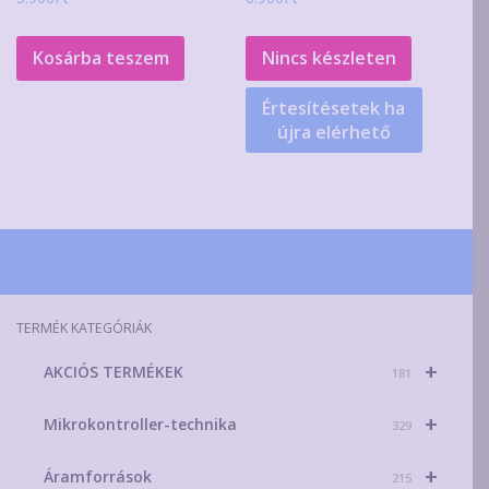
Kosárba teszem
Nincs készleten
Értesítésetek ha
újra elérhető
TERMÉK KATEGÓRIÁK
+
AKCIÓS TERMÉKEK
181
+
Mikrokontroller-technika
329
+
Áramforrások
215