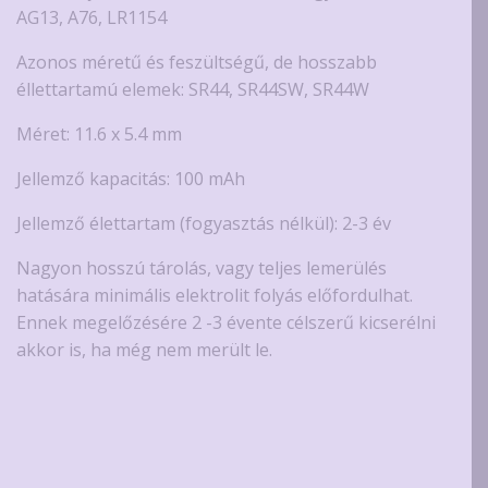
AG13, A76, LR1154
Azonos méretű és feszültségű, de hosszabb
éllettartamú elemek: SR44, SR44SW, SR44W
Méret: 11.6 x 5.4 mm
Jellemző kapacitás: 100 mAh
Jellemző élettartam (fogyasztás nélkül): 2-3 év
Nagyon hosszú tárolás, vagy teljes lemerülés
hatására minimális elektrolit folyás előfordulhat.
Ennek megelőzésére 2 -3 évente célszerű kicserélni
akkor is, ha még nem merült le.