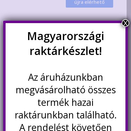
újra elérhető
X
Magyarországi
raktárkészlet!
Az áruházunkban
megvásárolható összes
10 darab LR44/AG13 alkáli
gombelem, 1.5V
termék hazai
790
Ft
raktárunkban található.
A rendelést követően
Kosárba teszem