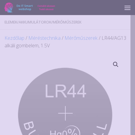
Skip to content
ELEMEK
/
AKKUMULÁTOROK
/
MÉRŐMŰSZEREK
Kezdőlap
/
Méréstechnika
/
Mérőműszerek
/ LR44/AG13
alkáli gombelem, 1.5V