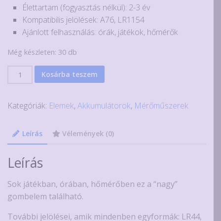
Élettartam (fogyasztás nélkül): 2-3 év
Kompatibilis jelölések: A76, LR1154
Ajánlott felhasználás: órák, játékok, hőmérők
Még készleten: 30 db
LR44/AG13
Kosárba teszem
alkáli
gombelem,
Kategóriák:
Elemek
,
Akkumulátorok
,
Mérőműszerek
1.5V
mennyiség
Leírás
Vélemények (0)
Leírás
Sok játékban, órában, hőmérőben ez a “nagy”
gombelem található.
További jelölései, amik mindenben egyformák: LR44,