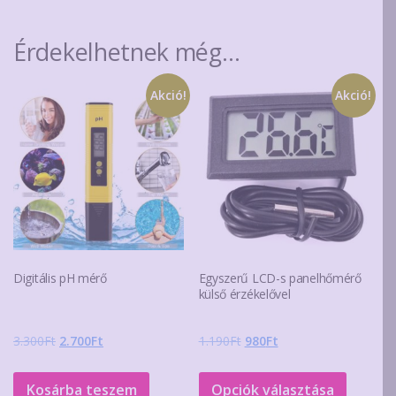
Érdekelhetnek még…
Akció!
Akció!
Digitális pH mérő
Egyszerű LCD-s panelhőmérő
külső érzékelővel
Original
Current
Original
Current
3.300
Ft
2.700
Ft
1.190
Ft
980
Ft
price
price
price
price
Ennek
was:
is:
was:
is:
a
Kosárba teszem
Opciók választása