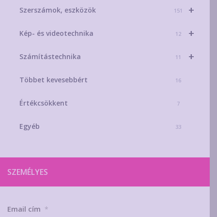
+
Szerszámok, eszközök
151
+
Kép- és videotechnika
12
+
Számítástechnika
11
Többet kevesebbért
16
Értékcsökkent
7
Egyéb
33
SZEMÉLYES
Email cím
*