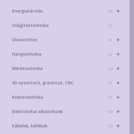
+
Energiatárolás
156
Világítástechnika
53
+
Okosotthon
89
+
Hangtechnika
50
+
Méréstechnika
144
+
3D nyomtató, gravírozó, CNC
93
+
Robottechnika
32
+
Elektronikai alkatrészek
583
+
Kábelek, kellékek
132