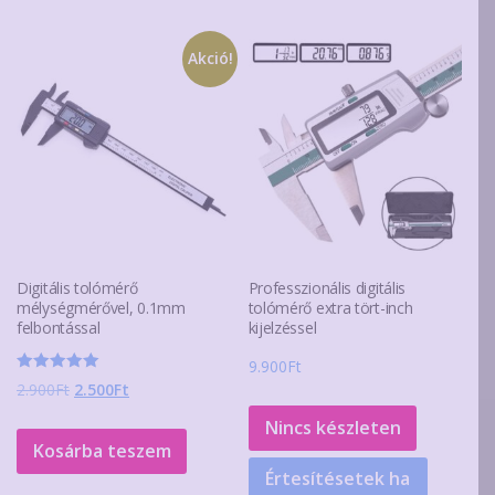
Akció!
Digitális tolómérő
Professzionális digitális
mélységmérővel, 0.1mm
tolómérő extra tört-inch
felbontással
kijelzéssel
9.900
Ft
Értékelés:
Original
Current
2.900
Ft
2.500
Ft
5.00
/ 5
price
price
Nincs készleten
was:
is:
Kosárba teszem
2.900Ft.
2.500Ft.
Értesítésetek ha