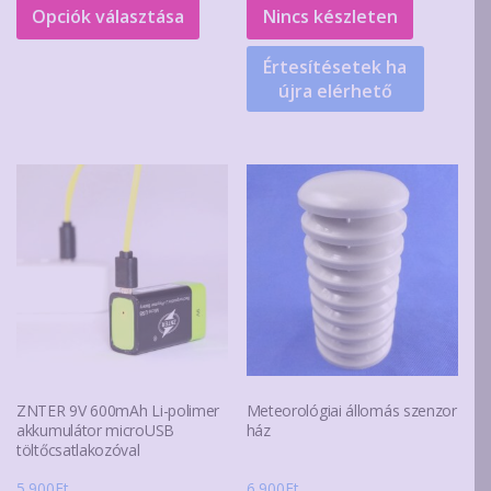
-
a
Opciók választása
Nincs készleten
890Ft
terméknek
Értesítésetek ha
több
újra elérhető
variációja
van.
A
változatok
a
termékoldalon
választhatók
ki
ZNTER 9V 600mAh Li-polimer
Meteorológiai állomás szenzor
akkumulátor microUSB
ház
töltőcsatlakozóval
5.900
Ft
6.900
Ft