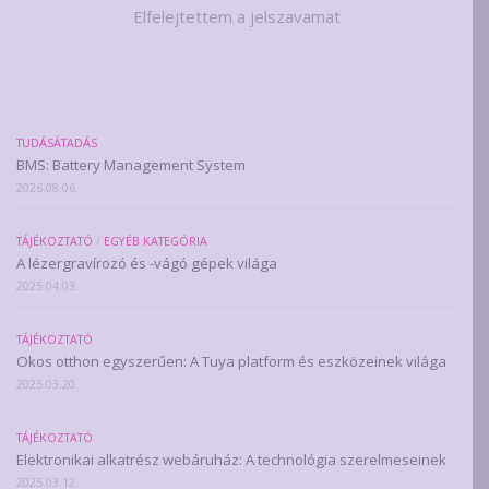
Elfelejtettem a jelszavamat
TUDÁSÁTADÁS
BMS: Battery Management System
2026.08.06.
TÁJÉKOZTATÓ
/
EGYÉB KATEGÓRIA
A lézergravírozó és -vágó gépek világa
2025.04.03.
TÁJÉKOZTATÓ
Okos otthon egyszerűen: A Tuya platform és eszközeinek világa
2025.03.20.
TÁJÉKOZTATÓ
Elektronikai alkatrész webáruház: A technológia szerelmeseinek
2025.03.12.