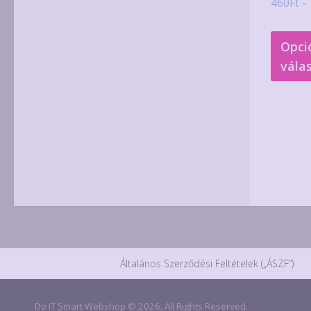
460
Ft
–
Opci
vála
Általános Szerződési Feltételek („ÁSZF”)
Do IT Smart Webshop © 2026. All Rights Reserved.