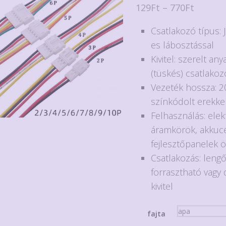
Ártart
129
Ft
–
770
Ft
129Ft
Csatlakozó típus:
-
es lábosztással
770Ft
Kivitel: szerelt an
(tüskés) csatlako
Vezeték hossza: 2
színkódolt erekke
Felhasználás: elek
áramkörök, akkuce
fejlesztőpanelek 
Csatlakozás: leng
forrasztható vagy
kivitel
fajta