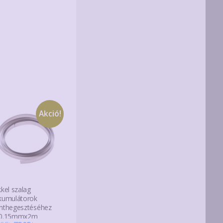
Akció!
kkel szalag
kumulátorok
nthegesztéséhez
0.15mmx2m