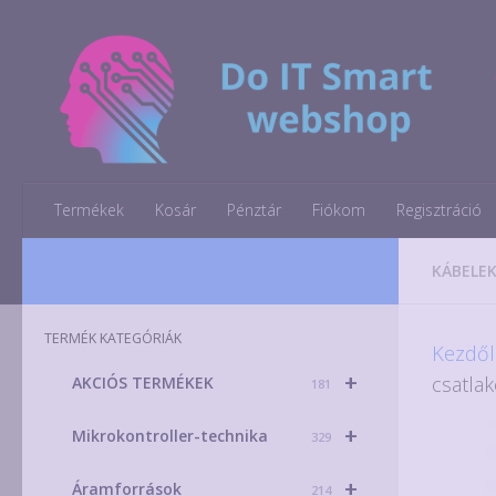
Skip to content
Termékek
Kosár
Pénztár
Fiókom
Regisztráció
KÁBELEK
TERMÉK KATEGÓRIÁK
Kezdől
+
csatla
AKCIÓS TERMÉKEK
181
+
Mikrokontroller-technika
329
+
Áramforrások
214