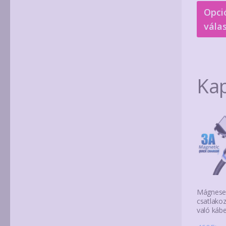
Opci
vála
Ka
Mágnese
csatlako
való káb