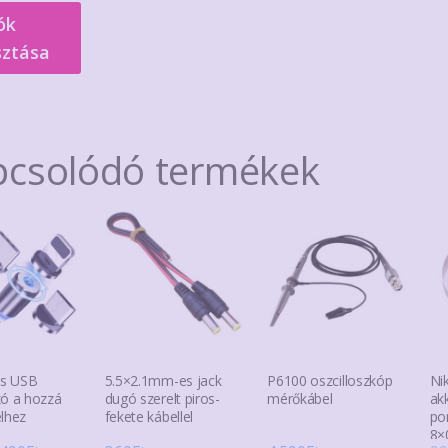
-
ók
a
189Ft
sztása
terméknek
több
variációja
van.
pcsolódó termékek
A
változatok
a
termékoldalon
választhatók
ki
s USB
5.5×2.1mm-es jack
P6100 oszcilloszkóp
Ni
zó a hozzá
dugó szerelt piros-
mérőkábel
ak
elhez
fekete kábellel
po
8×