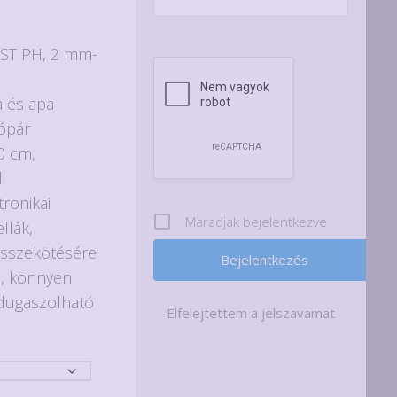
omány:
 JST PH, 2 mm-
ya és apa
zópár
0 cm,
l
tronikai
Maradjak bejelentkezve
llák,
összekötésére
ő, könnyen
 dugaszolható
Elfelejtettem a jelszavamat