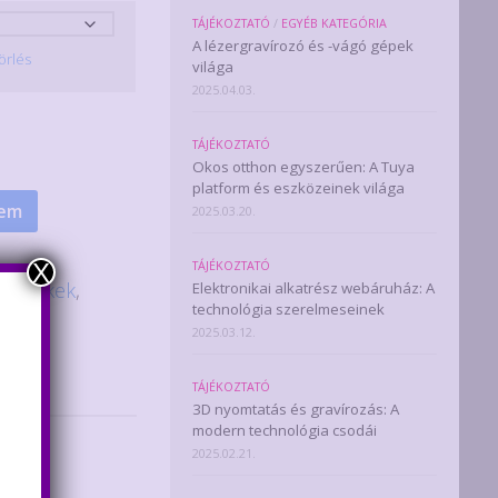
TÁJÉKOZTATÓ
/
EGYÉB KATEGÓRIA
A lézergravírozó és -vágó gépek
örlés
világa
2025.04.03.
TÁJÉKOZTATÓ
Okos otthon egyszerűen: A Tuya
platform és eszközeinek világa
zem
2025.03.20.
X
TÁJÉKOZTATÓ
ezetékek
,
Elektronikai alkatrész webáruház: A
technológia szerelmeseinek
2025.03.12.
TÁJÉKOZTATÓ
3D nyomtatás és gravírozás: A
modern technológia csodái
2025.02.21.