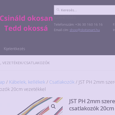
Keresés:
ELÉRHETŐSÉG
Telefonszám: +36 30 160 16 16
F
Email cím:
shop@doitsmart.hu
I
Kijelentkezés
, VEZETÉKEK
/
CSATLAKOZÓK
ap
/
Kábelek, kellékek
/
Csatlakozók
/ JST PH 2mm szere
kozók 20cm vezetékkel
JST PH 2mm szerel
csatlakozók 20cm