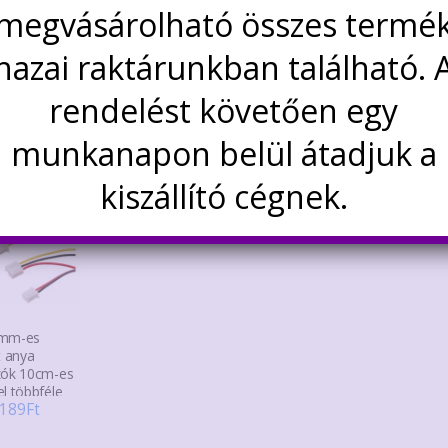
megvásárolható összes termé
es színes vezetékekkel előszerelt lengő anya és apa 
kozók lábtávolsága 2 mm. Az apa csatlakozók a tüsk
hazai raktárunkban található. 
rendelést követően egy
dekelhetnek még…
munkanapon belül átadjuk a
kiszállító cégnek.
2mm-es
t anya
zók 10cm-es
l többféle
Ártartomány:
189
Ft
109Ft
Ennek