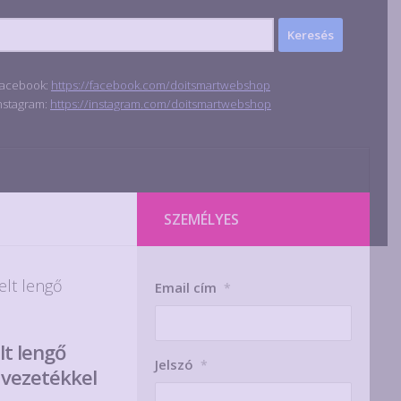
acebook:
https://facebook.com/doitsmartwebshop
nstagram:
https://instagram.com/doitsmartwebshop
SZEMÉLYES
lt lengő
Email cím
*
t lengő
Jelszó
*
 vezetékkel