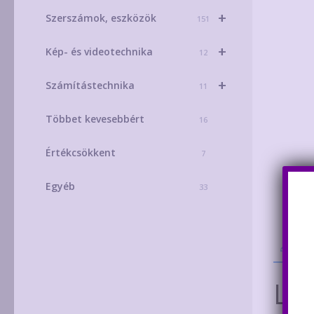
+
Szerszámok, eszközök
151
+
Kép- és videotechnika
12
+
Számítástechnika
11
Többet kevesebbért
16
Értékcsökkent
7
Egyéb
33
Leí
Leí