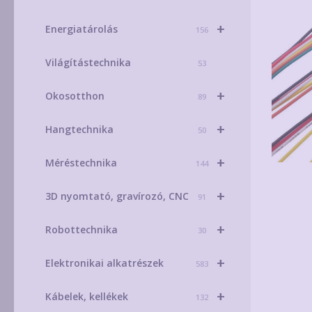
+
Energiatárolás
156
Világítástechnika
53
+
Okosotthon
89
+
Hangtechnika
50
+
Méréstechnika
144
+
3D nyomtató, gravírozó, CNC
91
+
Robottechnika
30
+
Elektronikai alkatrészek
583
+
Kábelek, kellékek
132