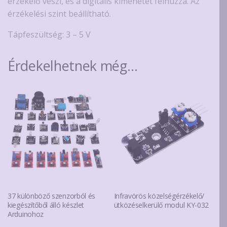
érzékelő veszi, és a digitális kimenetet felhúzza. Az
érzékelési szint beállítható.
Tápfeszültség: 3 – 5 V
Érdekelhetnek még…
37 különböző szenzorból és
Infravörös közelségérzékelő/
kiegészítőből álló készlet
ütközéselkerülő modul KY-032
Arduinohoz