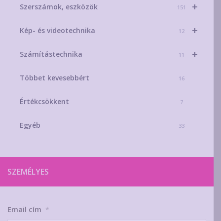
+
Szerszámok, eszközök
151
+
Kép- és videotechnika
12
+
Számítástechnika
11
Többet kevesebbért
16
Értékcsökkent
7
Egyéb
33
SZEMÉLYES
Email cím
*