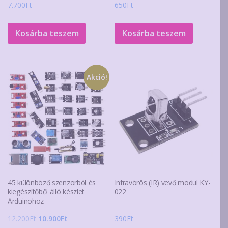
7.700
Ft
650
Ft
Kosárba teszem
Kosárba teszem
Akció!
45 különböző szenzorból és
Infravörös (IR) vevő modul KY-
kiegészítőből álló készlet
022
Arduinohoz
Original
Current
12.200
Ft
10.900
Ft
390
Ft