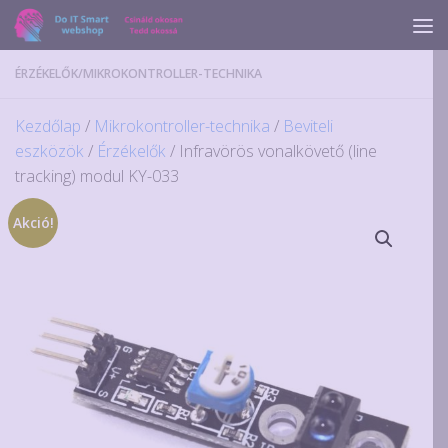
Skip to content
ÉRZÉKELŐK
/
MIKROKONTROLLER-TECHNIKA
Kezdőlap
/
Mikrokontroller-technika
/
Beviteli
eszközök
/
Érzékelők
/ Infravörös vonalkövető (line
tracking) modul KY-033
Akció!