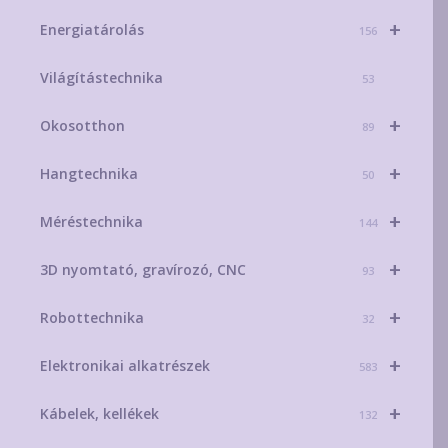
+
Energiatárolás
156
Világítástechnika
53
+
Okosotthon
89
+
Hangtechnika
50
+
Méréstechnika
144
+
3D nyomtató, gravírozó, CNC
93
+
Robottechnika
32
+
Elektronikai alkatrészek
583
+
Kábelek, kellékek
132