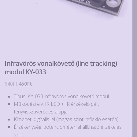
Infravörös vonalkövető (line tracking)
modul KY-033
Original
Current
640
Ft
450
Ft
price
price
Típus: KY-033 infravörös vonalkövető modul
was:
is:
Működési elv: IR LED + IR érzékelő pár,
640Ft.
450Ft.
fényvisszaverődés alapján
Kimenet: digitális jel (magas szint reflexió esetén)
Érzékenység: potenciométerrel állítható érzékelési
szint