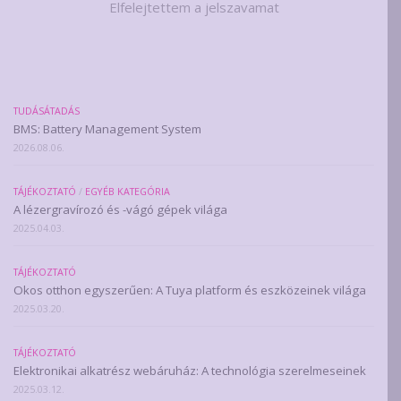
Elfelejtettem a jelszavamat
TUDÁSÁTADÁS
BMS: Battery Management System
2026.08.06.
TÁJÉKOZTATÓ
/
EGYÉB KATEGÓRIA
A lézergravírozó és -vágó gépek világa
2025.04.03.
TÁJÉKOZTATÓ
Okos otthon egyszerűen: A Tuya platform és eszközeinek világa
2025.03.20.
TÁJÉKOZTATÓ
Elektronikai alkatrész webáruház: A technológia szerelmeseinek
2025.03.12.