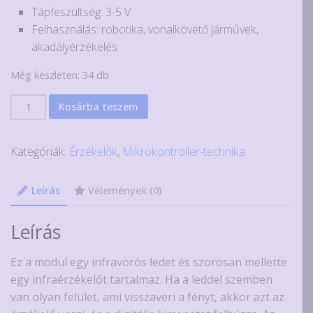
Tápfeszültség: 3-5 V
Felhasználás: robotika, vonalkövető járművek,
akadályérzékelés
Még készleten: 34 db
Infravörös
Kosárba teszem
vonalkövető
(line
Kategóriák:
Érzékelők
,
Mikrokontroller-technika
tracking)
modul
KY-
Leírás
Vélemények (0)
033
mennyiség
Leírás
Ez a modul egy infravörös ledet és szorosan mellette
egy infraérzékelőt tartalmaz. Ha a leddel szemben
van olyan felület, ami visszaveri a fényt, akkor azt az