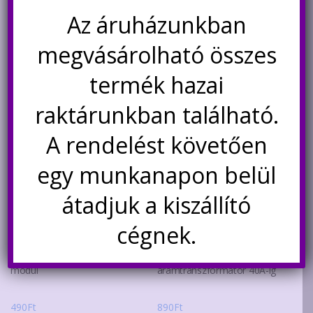
640
Ft
99
Ft
Az áruházunkban
megvásárolható összes
Kosárba teszem
Kosárba teszem
termék hazai
raktárunkban található.
A rendelést követően
egy munkanapon belül
átadjuk a kiszállító
cégnek.
D53 fényérzékelő szenzor
ZMCT-118A áramérzékelő,
modul
áramtranszformátor 40A-ig
490
Ft
890
Ft