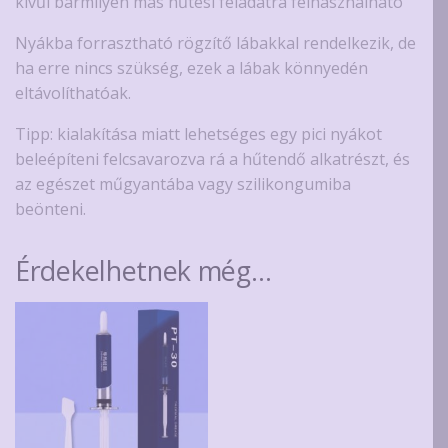
kívűl bármilyen más hűtési feladatra felhasználható
Nyákba forrasztható rögzítő lábakkal rendelkezik, de
ha erre nincs szükség, ezek a lábak könnyedén
eltávolíthatóak.
Tipp: kialakítása miatt lehetséges egy pici nyákot
beleépíteni felcsavarozva rá a hűtendő alkatrészt, és
az egészet műgyantába vagy szilikongumiba
beönteni.
Érdekelhetnek még…