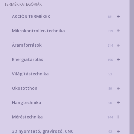
TERMÉK KATEGÓRIÁK
ki
+
AKCIÓS TERMÉKEK
181
+
Mikrokontroller-technika
329
+
Áramforrások
214
+
Energiatárolás
156
Világítástechnika
53
+
Okosotthon
89
+
Hangtechnika
50
+
Méréstechnika
144
+
3D nyomtató, gravírozó, CNC
92