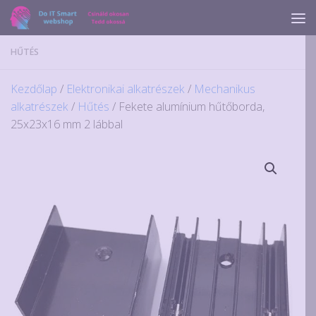
Skip to content
HŰTÉS
Kezdőlap
/
Elektronikai alkatrészek
/
Mechanikus
alkatrészek
/
Hűtés
/ Fekete alumínium hűtőborda,
25x23x16 mm 2 lábbal