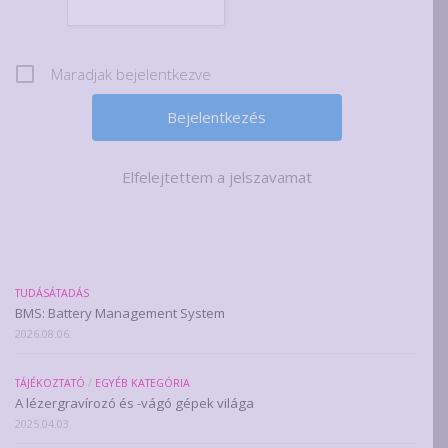
Maradjak bejelentkezve
Elfelejtettem a jelszavamat
TUDÁSÁTADÁS
BMS: Battery Management System
2026.08.06.
TÁJÉKOZTATÓ
/
EGYÉB KATEGÓRIA
A lézergravírozó és -vágó gépek világa
2025.04.03.