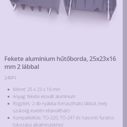
Fekete alumínium hűtőborda, 25x23x16
mm 2 lábbal
240
Ft
Méret: 25 x 23 x 16 mm
Anyag: fekete eloxált alumínium
Rögzítés: 2 db nyákba forrasztható lábbal, mely
szükség esetén eltávolítható
Kompatibilitás: TO-220, TO-247 és hasonló furatos
tokozású alkatrészekhez