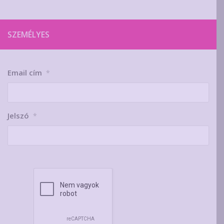
SZEMÉLYES
Email cím
*
Jelszó
*