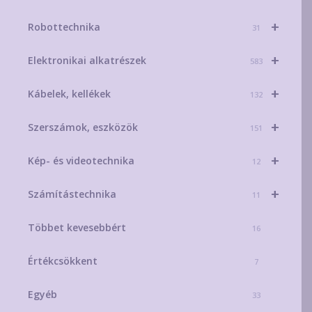
+
Robottechnika
31
+
Elektronikai alkatrészek
583
+
Kábelek, kellékek
132
+
Szerszámok, eszközök
151
+
Kép- és videotechnika
12
+
Számítástechnika
11
Többet kevesebbért
16
Értékcsökkent
7
Egyéb
33