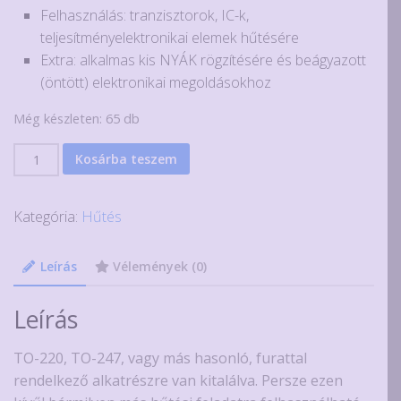
Felhasználás: tranzisztorok, IC-k,
teljesítményelektronikai elemek hűtésére
Extra: alkalmas kis NYÁK rögzítésére és beágyazott
(öntött) elektronikai megoldásokhoz
Még készleten: 65 db
Fekete
Kosárba teszem
alumínium
hűtőborda,
Kategória:
Hűtés
25x23x16
mm
2
Leírás
Vélemények (0)
lábbal
mennyiség
Leírás
TO-220, TO-247, vagy más hasonló, furattal
rendelkező alkatrészre van kitalálva. Persze ezen