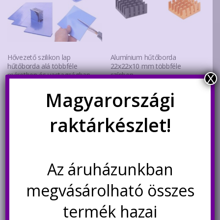
Hővezető szilikon lap
Alumínium hűtőborda
hűtőborda alá többféle
22x22x10 mm többféle
méretben és vastagságban
színben
X
Ártartomány:
Magyarországi
1.120
Ft
–
3.400
Ft
330
Ft
1.120Ft
Ennek
Ennek
-
raktárkészlet!
a
a
Opciók választása
Opciók választása
3.400Ft
terméknek
termék
több
több
variációja
variáció
Az áruházunkban
van.
van.
A
A
megvásárolható összes
változatok
változa
a
a
termék hazai
termékoldalon
terméko