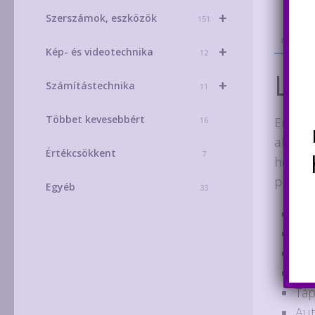
+
Szerszámok, eszközök
151
Leí
+
Kép- és videotechnika
12
Leí
+
Számítástechnika
11
Többet kevesebbért
Emberi
16
alkalm
Értékcsökkent
7
hőmérs
piros)
Egyéb
33
Mér
Hőm
Mér
Kij
Táp
Aut