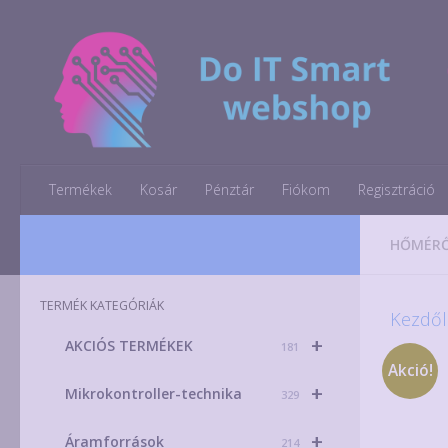
Skip to content
Termékek
Kosár
Pénztár
Fiókom
Regisztráció
HŐMÉR
TERMÉK KATEGÓRIÁK
Kezdől
+
AKCIÓS TERMÉKEK
181
Akció!
+
Mikrokontroller-technika
329
+
Áramforrások
214