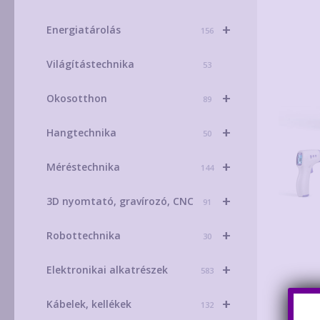
+
Energiatárolás
156
Világítástechnika
53
+
Okosotthon
89
+
Hangtechnika
50
+
Méréstechnika
144
+
3D nyomtató, gravírozó, CNC
91
+
Robottechnika
30
+
Elektronikai alkatrészek
583
+
Kábelek, kellékek
132