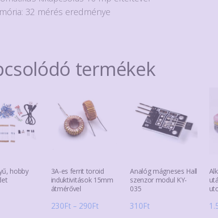
mória: 32 mérés eredménye
pcsolódó termékek
yű, hobby
3A-es ferrit toroid
Analóg mágneses Hall
Alk
let
induktivitások 15mm
szenzor modul KY-
ut
átmérővel
035
ut
Ártartomány:
230
Ft
–
290
Ft
310
Ft
1.