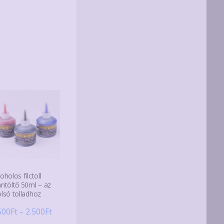
oholos filctoll
ántöltő 50ml – az
olsó tolladhoz
Ártartomány:
500
Ft
–
2.500
Ft