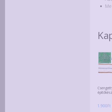
Me
Ka
Csengett
építőkész
1.900
Ft