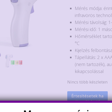
price
price
Mérés módja: érint
was:
is:
infravörös technol
3.690Ft.
2.900F
Mérési távolság: 1
Mérési idő: 1 más
Hőmérséklet tart
°C
Kijelzés felbontása
Tápellátás: 2 x A
(nem tartozék), a
kikapcsolással
Nincs több készleten
Értesítésetek ha
újra elérhető
Kategóriák:
Hőmérők
,