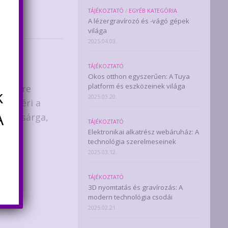
TÁJÉKOZTATÓ
/
EGYÉB KATEGÓRIA
A lézergravírozó és -vágó gépek
világa
2025.04.03.
TÁJÉKOZTATÓ
Okos otthon egyszerűen: A Tuya
platform és eszközeinek világa
érésére
k
2025.03.20.
megméri a
A
zöld, sárga,
TÁJÉKOZTATÓ
Elektronikai alkatrész webáruház: A
technológia szerelmeseinek
2025.03.12.
TÁJÉKOZTATÓ
3D nyomtatás és gravírozás: A
modern technológia csodái
2025.02.21.