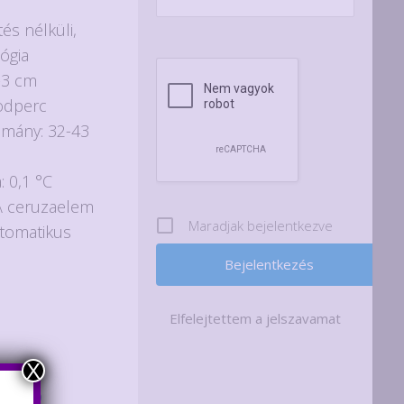
és nélküli,
ógia
t.
-3 cm
odperc
omány: 32-43
: 0,1 °C
AA ceruzaelem
Maradjak bejelentkezve
utomatikus
Elfelejtettem a jelszavamat
X
Egyéb