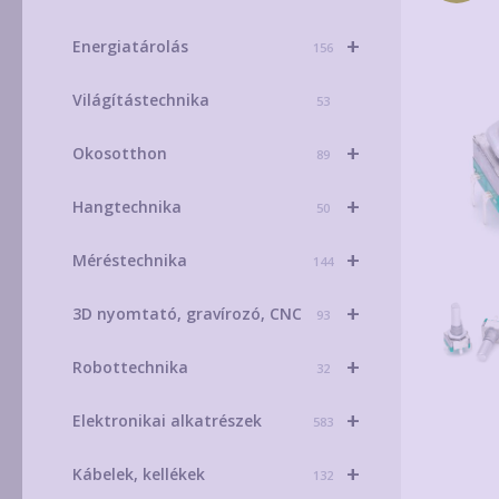
+
Energiatárolás
156
Világítástechnika
53
+
Okosotthon
89
+
Hangtechnika
50
+
Méréstechnika
144
+
3D nyomtató, gravírozó, CNC
93
+
Robottechnika
32
+
Elektronikai alkatrészek
583
+
Kábelek, kellékek
132