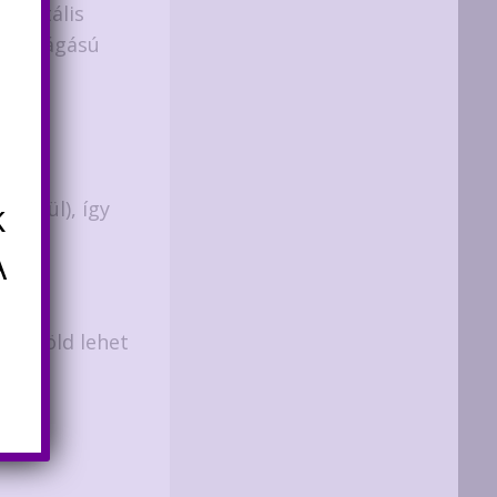
digitális
s D vágású
ató.
k
 belül), így
A
agy zöld lehet