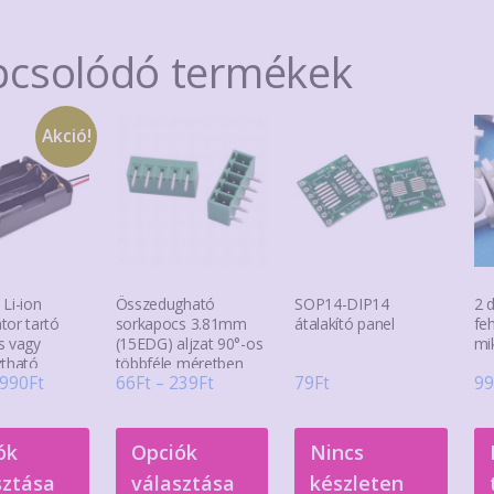
pcsolódó termékek
Akció!
Li-ion
Összedugható
SOP14-DIP14
2 
tor tartó
sorkapocs 3.81mm
átalakító panel
fe
s vagy
(15EDG) aljzat 90°-os
mi
ztható
többféle méretben
Ártartomány:
Ártartomány:
990
Ft
66
Ft
–
239
Ft
79
Ft
99
290Ft
66Ft
Ennek
Ennek
-
-
ók
Opciók
Nincs
a
a
990Ft
239Ft
sztása
választása
készleten
terméknek
terméknek