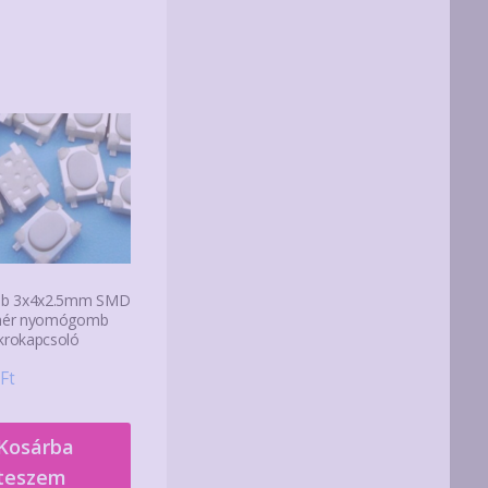
db 3x4x2.5mm SMD
hér nyomógomb
krokapcsoló
Ft
Kosárba
teszem