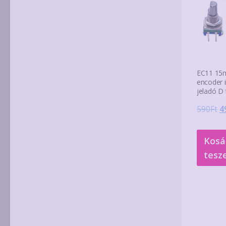
EC11 15
encoder 
jeladó D f
O
590
Ft
4
p
w
Kosá
5
tesz