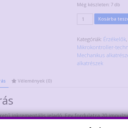
Még készleten: 7 db
EC11
Kosárba tes
20mm
rotary
Kategóriák:
Érzékelők
,
encoder
Mikrokontroller-techn
incrementális
Mechanikus alkatrész
jeladó
alkatrészek
D
fejjel
rás
Vélemények (0)
mennyiség
rás
retű inkrementális jeladó. Egy fordulatra 20 impulzu
pcsolója a begyomás érzékelésére. Mikrokontrollere