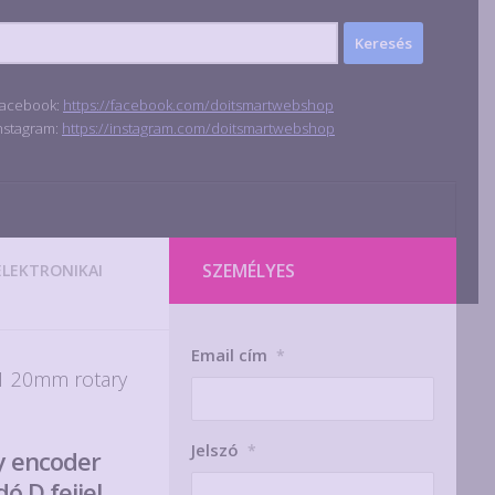
acebook:
https://facebook.com/doitsmartwebshop
nstagram:
https://instagram.com/doitsmartwebshop
SZEMÉLYES
ELEKTRONIKAI
Email cím
*
1 20mm rotary
Jelszó
*
y encoder
ó D fejjel