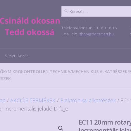
Keresés:
ELÉRHETŐSÉG
Telefonszám: +36 30 160 16 16
F
Email cím:
shop@doitsmart.hu
I
Kijelentkezés
LŐK
/
MIKROKONTROLLER-TECHNIKA
/
MECHANIKUS ALKATRÉSZEK
/
ÉSZEK
ap
/
AKCIÓS TERMÉKEK
/
Elektronikai alkatrészek
/ EC1
 incrementális jeladó D fejjel
EC11 20mm rotar
incrementális jelad