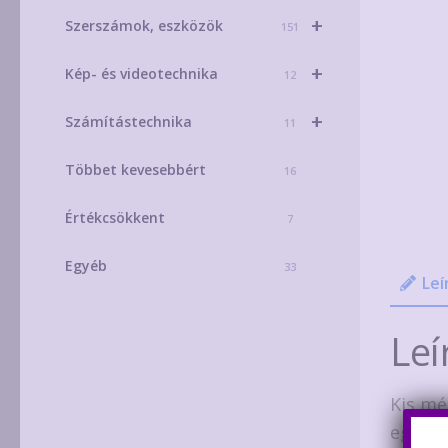
+
Szerszámok, eszközök
151
+
Kép- és videotechnika
12
+
Számítástechnika
11
Többet kevesebbért
16
Értékcsökkent
7
Egyéb
33
Leí
Leí
Kis mé
egy ka