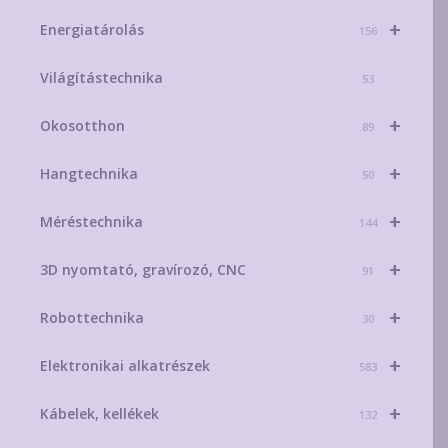
+
Energiatárolás
156
Világítástechnika
53
+
Okosotthon
89
+
Hangtechnika
50
+
Méréstechnika
144
+
3D nyomtató, gravírozó, CNC
91
+
Robottechnika
30
+
Elektronikai alkatrészek
583
+
Kábelek, kellékek
132