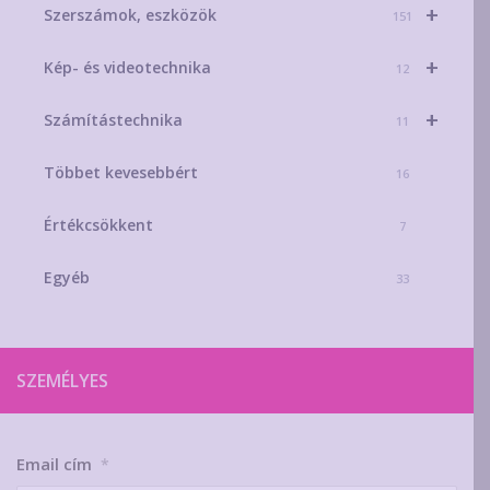
+
Szerszámok, eszközök
151
+
Kép- és videotechnika
12
+
Számítástechnika
11
Többet kevesebbért
16
Értékcsökkent
7
Egyéb
33
SZEMÉLYES
Email cím
*