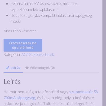
Felhasználás: 5V-os eszközök, modulok,
fejlesztőpanelek táplálására
Beépítést igénylő, kompakt kialakítású tápegység
modul
Nincs több készleten
Értesítésetek ha
újra elérhető
Kategória:
AC/DC konverterek
Leírás
Vélemények (0)
Leírás
Ha már nem elég a telefontöltő vagy
szubminiatűr 5V
700mA tápegység
, és ha van elég hely a beépítésre,
akkor ez jó megoldás. Túlterhelés, túlmelegedés és