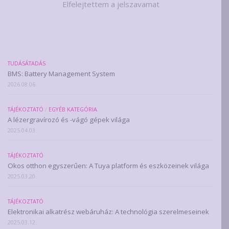
Elfelejtettem a jelszavamat
TUDÁSÁTADÁS
BMS: Battery Management System
2026.08.06.
TÁJÉKOZTATÓ
/
EGYÉB KATEGÓRIA
A lézergravírozó és -vágó gépek világa
2025.04.03.
TÁJÉKOZTATÓ
Okos otthon egyszerűen: A Tuya platform és eszközeinek világa
2025.03.20.
TÁJÉKOZTATÓ
Elektronikai alkatrész webáruház: A technológia szerelmeseinek
2025.03.12.