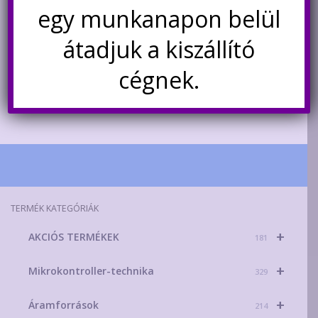
25W 300mA
egy munkanapon belül
990
Ft
1.290
Ft
átadjuk a kiszállító
Kosárba teszem
cégnek.
Kosárba teszem
TERMÉK KATEGÓRIÁK
+
AKCIÓS TERMÉKEK
181
+
Mikrokontroller-technika
329
+
Áramforrások
214