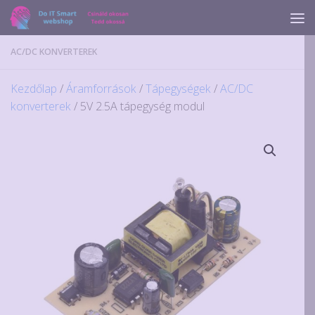
Skip to content
AC/DC KONVERTEREK
Kezdőlap
/
Áramforrások
/
Tápegységek
/
AC/DC
konverterek
/ 5V 2.5A tápegység modul