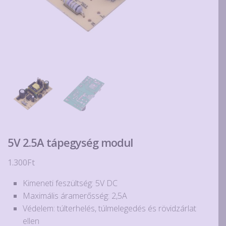
5V 2.5A tápegység modul
1.300
Ft
Kimeneti feszültség: 5V DC
Maximális áramerősség: 2,5A
Védelem: túlterhelés, túlmelegedés és rövidzárlat
ellen