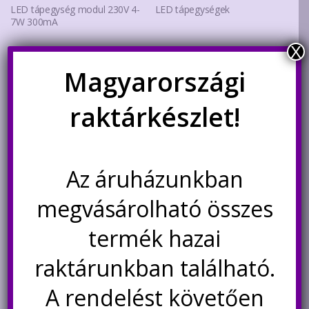
LED tápegység modul 230V 4-
LED tápegységek
7W 300mA
X
Ártartomány:
990
Ft
3.600
Ft
–
4.400
Ft
Magyarországi
3.600Ft
Ennek
-
a
Kosárba teszem
Opciók választása
raktárkészlet!
4.400Ft
termék
több
variáció
van.
Az áruházunkban
A
változa
megvásárolható összes
a
termék hazai
terméko
választ
raktárunkban található.
ki
Szubminiatűr 12V 300mA
A rendelést követően
tápegység
LED tápegység modul 230V 8-