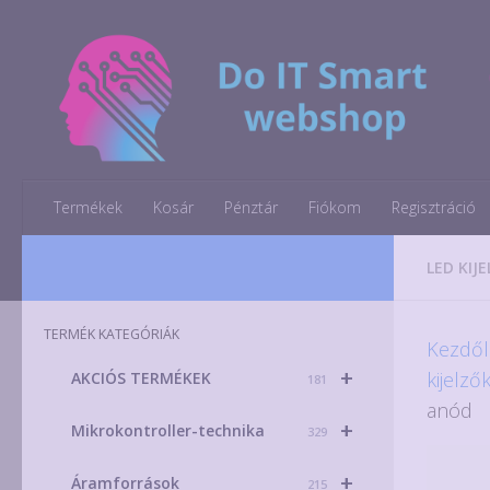
Skip to content
Termékek
Kosár
Pénztár
Fiókom
Regisztráció
LED KIJ
TERMÉK KATEGÓRIÁK
Kezdől
+
kijelző
AKCIÓS TERMÉKEK
181
anód
+
Mikrokontroller-technika
329
+
Áramforrások
215