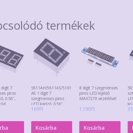
pcsolódó termékek
digit 7
5611AH/5611AS/5161
8 digit 7 szegmenses
56
es piros
AS 1 digit 7
piros LED kijelző
sz
ző, 0.56″,
szegmenses piros
MAX7219 vezérlővel
LED
tód
LED kijelző, 0.56″,
kö
169
Ft
1.190
Ft
39
közös katód
rba
Kosárba
Kosárba