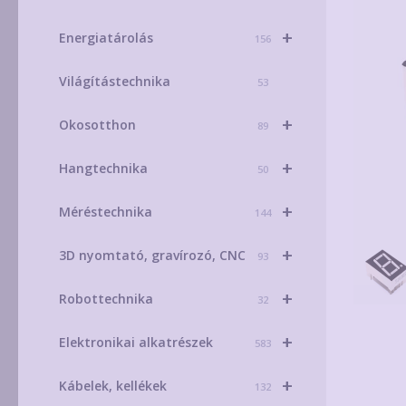
+
Energiatárolás
156
Világítástechnika
53
+
Okosotthon
89
+
Hangtechnika
50
+
Méréstechnika
144
+
3D nyomtató, gravírozó, CNC
93
+
Robottechnika
32
+
Elektronikai alkatrészek
583
+
Kábelek, kellékek
132