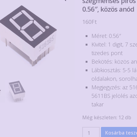
szegmenses piros L
0.56″, közös anód
160
Ft
Méret: 0.56″
Kivitel: 1 digit, 7
tizedes pont
Bekötés: közös a
Lábkiosztás: 5-5 lá
oldalakon, sorolh
Megjegyzés: az 51
5611BS jelölés a
takar
Még készleten: 12 db
5161BS/5611BS
Kosárba tes