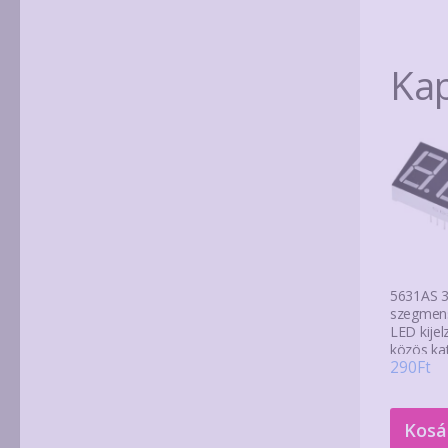
Ka
5631AS 3 
szegmens
LED kijel
közös ka
290
Ft
Kosá