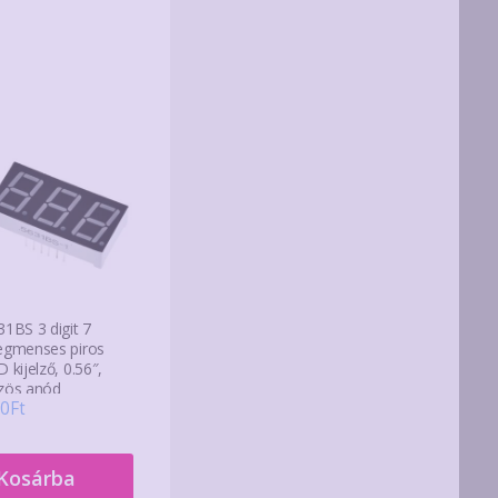
31BS 3 digit 7
egmenses piros
 kijelző, 0.56″,
zös anód
0
Ft
Kosárba