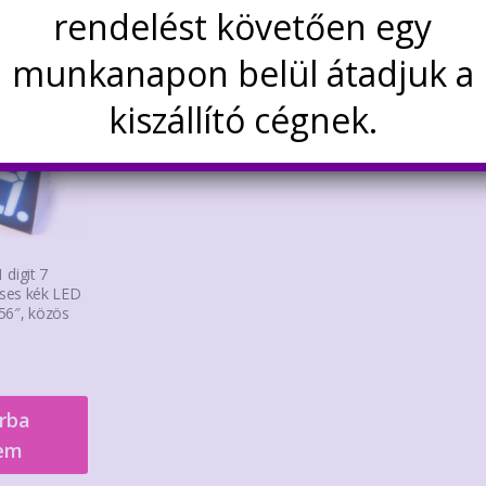
rendelést követően egy
dekelhetnek még…
munkanapon belül átadjuk a
kiszállító cégnek.
digit 7
ses kék LED
.56″, közös
rba
em