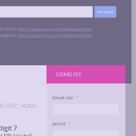
acebook:
https://facebook.com/doitsmartwebshop
nstagram:
https://instagram.com/doitsmartwebshop
SZEMÉLYES
Email cím
*
ő, 0.56″, közös
Jelszó
*
igit 7