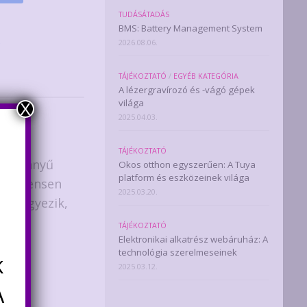
TUDÁSÁTADÁS
BMS: Battery Management System
k
2026.08.06.
TÁJÉKOZTATÓ
/
EGYÉB KATEGÓRIA
A lézergravírozó és -vágó gépek
világa
X
2025.04.03.
TÁJÉKOZTATÓ
így könnyű
Okos otthon egyszerűen: A Tuya
platform és eszközeinek világa
 szegmensen
2025.03.20.
 megegyezik,
TÁJÉKOZTATÓ
Elektronikai alkatrész webáruház: A
technológia szerelmeseinek
k
2025.03.12.
A