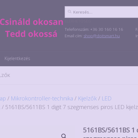
Keresés:
ELÉRHETŐSÉG
Telefonszám: +36 30 160 16 16
F
Email cím:
shop@doitsmart.hu
I
Kijelentkezés
ELZŐK
ap
/
Mikrokontroller-technika
/
Kijelzők
/
LED
k
/ 5161BS/5611BS 1 digit 7 szegmenses piros LED kijelz
5161BS/5611BS 1 d