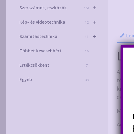
+
Szerszámok, eszközök
151
+
Kép- és videotechnika
12
Leí
+
Számítástechnika
11
Többet kevesebbért
Leí
16
Értékcsökkent
7
A rövi
többet
Egyéb
33
kívül 
csak a
Mérete
Adatla