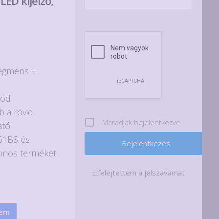
ED kijelző,
 szegmens +
nód
b a rövid
Maradjak bejelentkezve
ató
61BS és
zonos terméket
Elfelejtettem a jelszavamat
zem