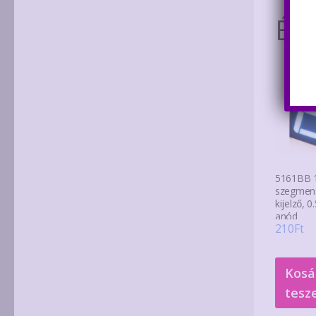
Ér
5161BB 1 
szegmen
kijelző, 0
anód
210
Ft
Kosá
tesz