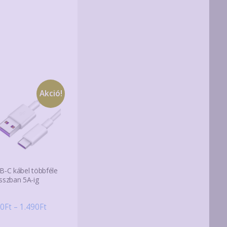
Akció!
B-C kábel többféle
sszban 5A-ig
y:
Ártartomány:
0
Ft
–
1.490
Ft
680Ft
k
Ennek