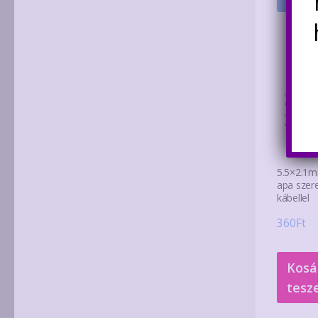
5.5×2.1m
apa szere
kábellel
360
Ft
Kosá
tesz