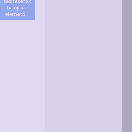
Értesítésetek
ha újra
elérhető