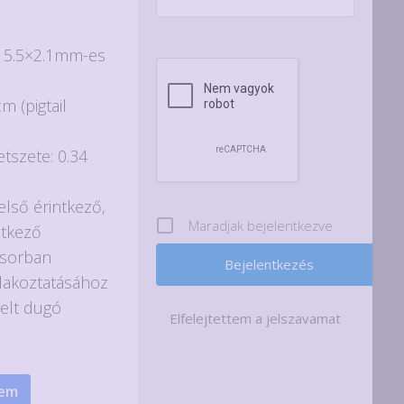
: 5.5×2.1mm-es
m (pigtail
tszete: 0.34
első érintkező,
Maradjak bejelentkezve
ntkező
ősorban
tlakoztatásához
erelt dugó
Elfelejtettem a jelszavamat
zem