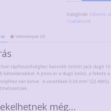
es
jack
Kategóriák:
Kábelek, v
dugó
Csatlakozók
szerelt
piros-
rás
Vélemények (0)
fekete
kábellel
rás
mennyiség
rban tápfeszültséghez használt öntött jack dugó 15
il) kábeldarabbal. A piros ér a dugó belső, a fekete a
ezőjéhez van kötve. A vezetékek 0.34 mm
2
(22 AWG)
tmetszetűek.
dekelhetnek még…