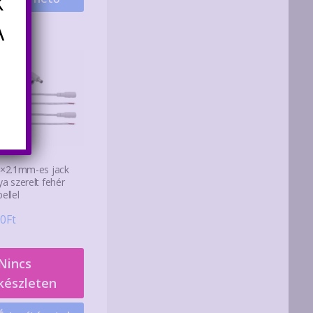
k
A
5×2.1mm-es jack
ya szerelt fehér
ellel
0
Ft
Nincs
készleten