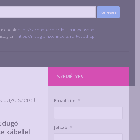
acebook:
https://facebook.com/doitsmartwebshop
nstagram:
https://instagram.com/doitsmartwebshop
SZEMÉLYES
k dugó szerelt
Email cím
*
k dugó
Jelszó
*
te kábellel