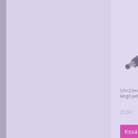
5.5×2.5m
lengő ja
210
Ft
Kosá