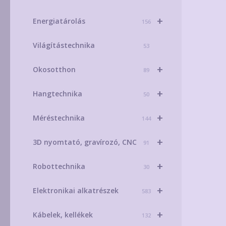
+
Energiatárolás
156
Világítástechnika
53
+
Okosotthon
89
+
Hangtechnika
50
+
Méréstechnika
144
+
3D nyomtató, gravírozó, CNC
91
+
Robottechnika
30
+
Elektronikai alkatrészek
583
+
Kábelek, kellékek
132