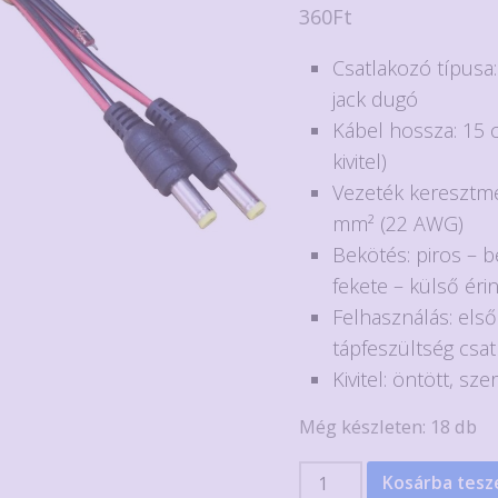
360
Ft
Csatlakozó típusa
jack dugó
Kábel hossza: 15 c
kivitel)
Vezeték keresztme
mm² (22 AWG)
Bekötés: piros – b
fekete – külső éri
Felhasználás: els
tápfeszültség csa
Kivitel: öntött, sz
Még készleten: 18 db
5.5x2.1mm-
Kosárba tes