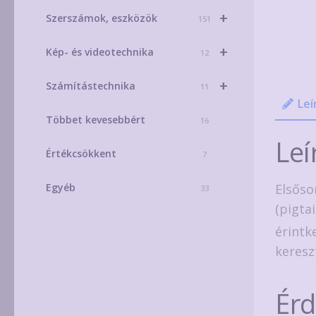
+
Szerszámok, eszközök
151
+
Kép- és videotechnika
12
+
Számítástechnika
11
Leí
Többet kevesebbért
16
Leí
Értékcsökkent
7
Elsőso
Egyéb
33
(pigta
érintk
keresz
Ér