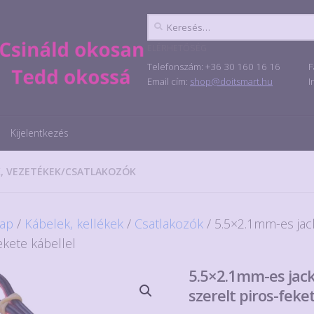
Keresés:
ELÉRHETŐSÉG
Telefonszám: +36 30 160 16 16
F
Email cím:
shop@doitsmart.hu
I
Kijelentkezés
, VEZETÉKEK
/
CSATLAKOZÓK
ap
/
Kábelek, kellékek
/
Csatlakozók
/ 5.5×2.1mm-es jac
ekete kábellel
5.5×2.1mm-es jac
szerelt piros-feke