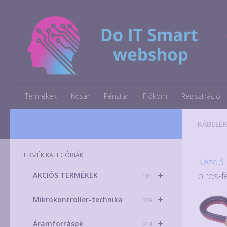
Skip to content
Termékek
Kosár
Pénztár
Fiókom
Regisztráció
KÁBELEK
TERMÉK KATEGÓRIÁK
Kezdől
+
piros-f
AKCIÓS TERMÉKEK
181
+
Mikrokontroller-technika
329
+
Áramforrások
214