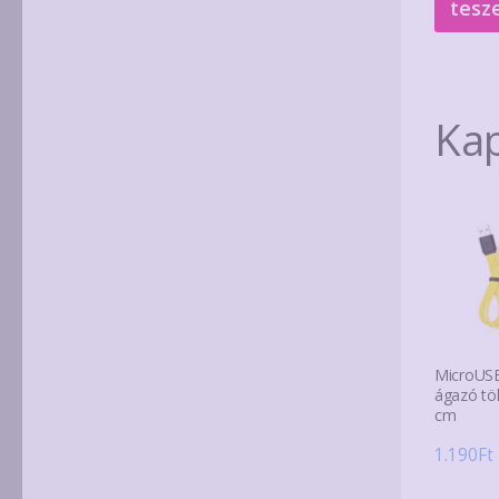
tesz
Ka
MicroUSB
ágazó töl
cm
1.190
Ft