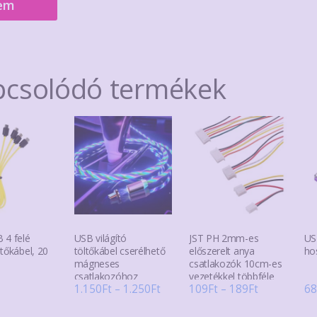
em
pcsolódó termékek
 4 felé
USB világító
JST PH 2mm-es
US
tőkábel, 20
töltőkábel cserélhető
előszerelt anya
ho
mágneses
csatlakozók 10cm-es
csatlakozóhoz
vezetékkel többféle
Ártartomány:
Ártartomán
1.150
Ft
–
1.250
Ft
109
Ft
–
189
Ft
68
(csatlakozó nélkül)
1.150Ft
109Ft
Ennek
Enne