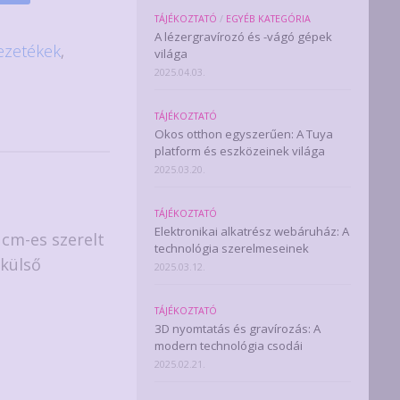
TÁJÉKOZTATÓ
/
EGYÉB KATEGÓRIA
A lézergravírozó és -vágó gépek
ezetékek
,
világa
2025.04.03.
TÁJÉKOZTATÓ
Okos otthon egyszerűen: A Tuya
platform és eszközeinek világa
2025.03.20.
TÁJÉKOZTATÓ
Elektronikai alkatrész webáruház: A
 cm-es szerelt
technológia szerelmeseinek
 külső
2025.03.12.
TÁJÉKOZTATÓ
3D nyomtatás és gravírozás: A
modern technológia csodái
2025.02.21.