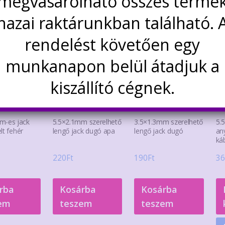
megvásárolható összes termé
hazai raktárunkban található. 
rendelést követően egy
munkanapon belül átadjuk a
kiszállító cégnek.
m-es jack
5.5×2.1mm szerelhető
3.5×1.3mm szerelhető
5.
lt fehér
lengő jack dugó apa
lengő jack dugó
an
káb
220
Ft
190
Ft
36
rba
Kosárba
Kosárba
em
teszem
teszem