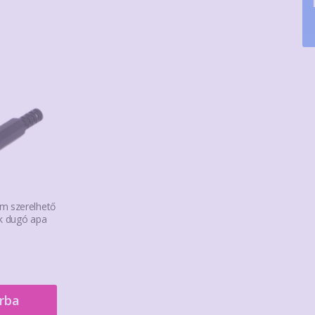
m szerelhető
ck dugó apa
rba