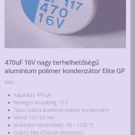
470uF 16V nagy terhelhetőségű
alumínium polimer kondenzátor Elite GP
99
Ft
Kapacitás: 470 µF
Névleges feszültség: 16 V
Típus: szilárd alumínium polimer kondenzátor
Méret: 10 x 9,5 mm
Működési hőmérséklet: -55 – +105 °C
Gyártó: Elite (Chinsan Electronic)