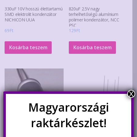
330uF 10V hosszú élettartamú
820uF 2.5V nagy
SMD elektrolit kondenzátor
terhelhetőségű alumínium
NICHICON UUA
polimer kondenzátor, NCC
PSC
69
Ft
129
Ft
Kosárba teszem
Kosárba teszem
X
Magyarországi
raktárkészlet!