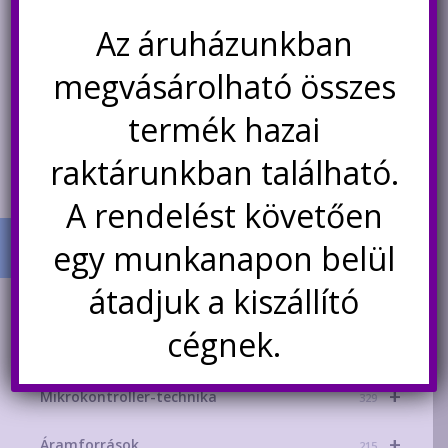
560uF 6.3V hosszú élettartamú
120uF 100V alumínium polimer
alumínium polimer
kondenzátor
Az áruházunkban
kondenzátor NCC PSE
99
Ft
259
Ft
megvásárolható összes
termék hazai
Kosárba teszem
Kosárba teszem
raktárunkban található.
A rendelést követően
egy munkanapon belül
átadjuk a kiszállító
TERMÉK KATEGÓRIÁK
cégnek.
+
AKCIÓS TERMÉKEK
181
+
Mikrokontroller-technika
329
+
Áramforrások
215