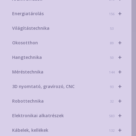
+
Energiatárolás
156
Világítástechnika
53
+
Okosotthon
89
+
Hangtechnika
50
+
Méréstechnika
144
+
3D nyomtató, gravírozó, CNC
93
+
Robottechnika
32
+
Elektronikai alkatrészek
583
+
Kábelek, kellékek
132