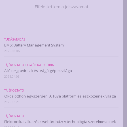
Elfelejtettem a jelszavamat
TUDÁSÁTADÁS
BMS: Battery Management System
2026.08.06.
TÁJÉKOZTATÓ
/
EGYÉB KATEGÓRIA
A lézergravírozó és -vágó gépek világa
2025.04.03.
TÁJÉKOZTATÓ
Okos otthon egyszerűen: A Tuya platform és eszközeinek világa
2025.03.20.
TÁJÉKOZTATÓ
Elektronikai alkatrész webáruház: A technológia szerelmeseinek