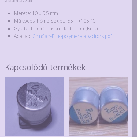
alkalmazzák.
Mérete: 10 x 9.5 mm
Működési hőmérséklet: -55 – +105 °C
Gyártó: Elite (Chinsan Electronic) (Kína)
Adatlap:
ChinSan-Elite-polymer-capacitors.pdf
Kapcsolódó termékek