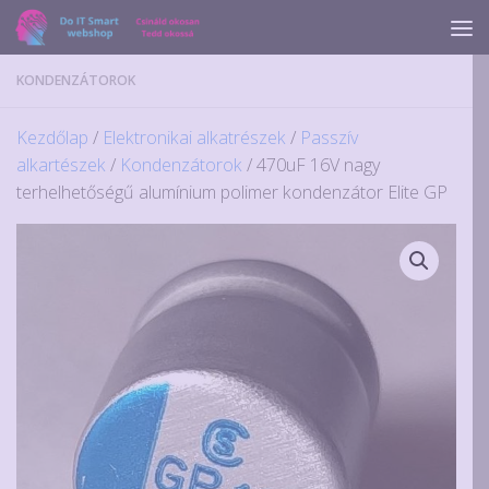
Skip to content
KONDENZÁTOROK
Kezdőlap
/
Elektronikai alkatrészek
/
Passzív
alkartészek
/
Kondenzátorok
/ 470uF 16V nagy
terhelhetőségű alumínium polimer kondenzátor Elite GP