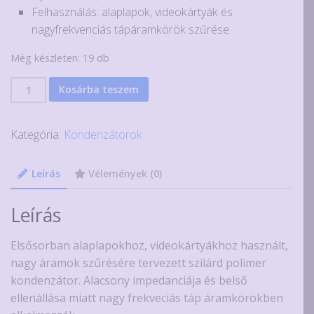
Felhasználás: alaplapok, videokártyák és
nagyfrekvenciás tápáramkörök szűrése
Még készleten: 19 db
470uF
Kosárba teszem
16V
nagy
Kategória:
Kondenzátorok
terhelhetőségű
alumínium
polimer
Leírás
Vélemények (0)
kondenzátor
Elite
Leírás
GP
mennyiség
Elsősorban alaplapokhoz, videokártyákhoz használt,
nagy áramok szűrésére tervezett szilárd polimer
kondenzátor. Alacsony impedanciája és belső
ellenállása miatt nagy frekveciás táp áramkörökben