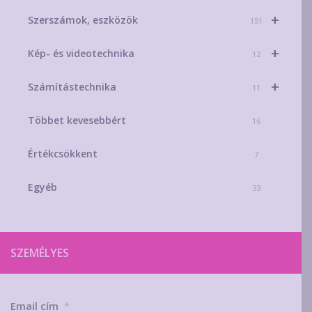
+
Szerszámok, eszközök
151
+
Kép- és videotechnika
12
+
Számítástechnika
11
Többet kevesebbért
16
Értékcsökkent
7
Egyéb
33
SZEMÉLYES
Email cím
*