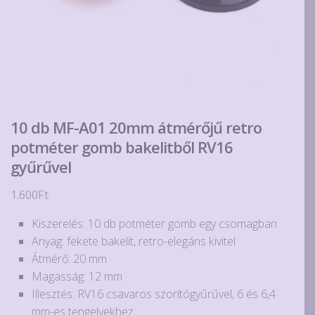
10 db MF-A01 20mm átmérőjű retro
potméter gomb bakelitből RV16
gyűrűvel
1.600
Ft
Kiszerelés: 10 db potméter gomb egy csomagban
Anyag: fekete bakelit, retro-elegáns kivitel
Átmérő: 20 mm
Magasság: 12 mm
Illesztés: RV16 csavaros szorítógyűrűvel, 6 és 6,4
mm-es tengelyekhez