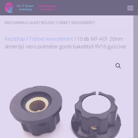
Skip to content
MECHANIKUS ALKATRÉSZEK
/
TÖBBET KEVESEBBÉRT
Kezdőlap
/
Többet kevesebbért
/ 10 db MF-A01 20mm
átmérőjű retro potméter gomb bakelitből RV16 gyűrűvel