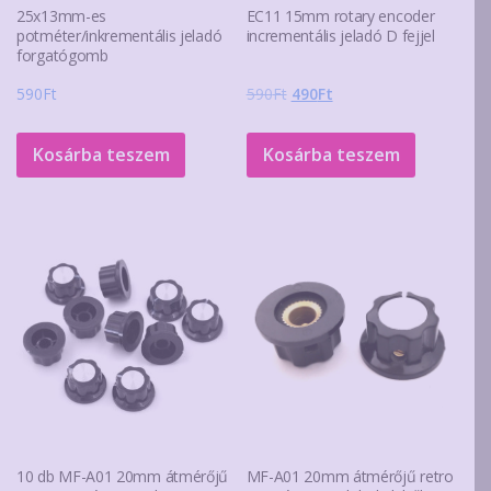
25x13mm-es
EC11 15mm rotary encoder
potméter/inkrementális jeladó
incrementális jeladó D fejjel
forgatógomb
Original
Current
590
Ft
590
Ft
490
Ft
price
price
was:
is:
Kosárba teszem
Kosárba teszem
590Ft.
490Ft.
10 db MF-A01 20mm átmérőjű
MF-A01 20mm átmérőjű retro