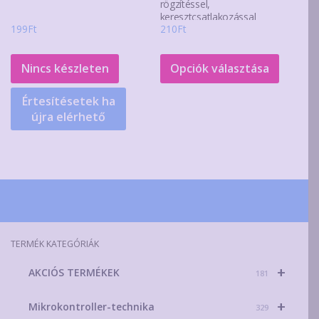
rögzítéssel,
keresztcsatlakozással
199
Ft
210
Ft
Ennek
a
Nincs készleten
Opciók választása
termék
Értesítésetek ha
több
újra elérhető
variáció
van.
A
változa
a
terméko
választ
TERMÉK KATEGÓRIÁK
ki
+
AKCIÓS TERMÉKEK
181
+
Mikrokontroller-technika
329