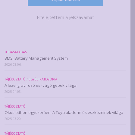
Elfelejtettem a jelszavamat
TUDÁSÁTADÁS
BMS: Battery Management System
2026.08.06.
TÁJÉKOZTATÓ
/
EGYÉB KATEGÓRIA
A lézergravírozó és -vágó gépek világa
2025.04.03.
TÁJÉKOZTATÓ
Okos otthon egyszerűen: A Tuya platform és eszközeinek világa
2025.03.20.
TÁJÉKOZTATÓ