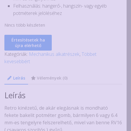
Felhasználás: hangerő-, hangszín- vagy egyéb
potméterek jelöléséhez
Nincs több készleten
Értesítésetek ha
újra elérhető
Kategóriák:
Mechanikus alkatrészek
,
Többet
kevesebbért
Leírás
Vélemények (0)
Leírás
Retro kinézetű, de akár elegásnak is mondható
fekete bakelit potméter gomb, bármilyen 6 vagy 6.4
mm-es tengelyre felszerelhető, mivel van benne RV16
( csavaros szorítós ) gyűrű.