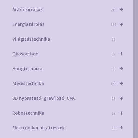
+
Áramforrások
215
+
Energiatárolás
156
Világítástechnika
53
+
Okosotthon
89
+
Hangtechnika
50
+
Méréstechnika
144
+
3D nyomtató, gravírozó, CNC
93
+
Robottechnika
32
+
Elektronikai alkatrészek
583