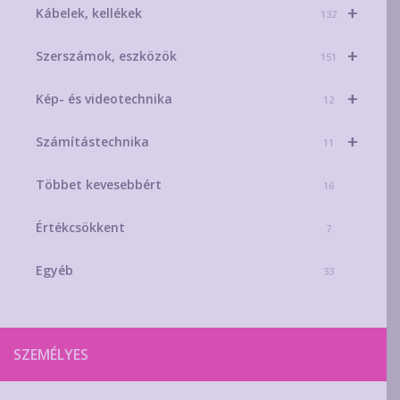
+
Kábelek, kellékek
132
+
Szerszámok, eszközök
151
+
Kép- és videotechnika
12
+
Számítástechnika
11
Többet kevesebbért
16
Értékcsökkent
7
Egyéb
33
SZEMÉLYES