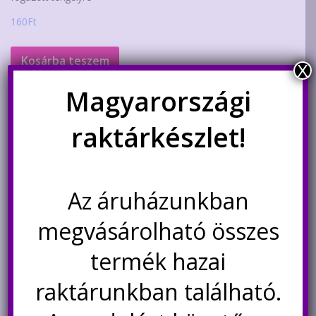
160
Ft
Kosárba teszem
X
Magyarországi
raktárkészlet!
Kapcsolódó termékek
Az áruházunkban
megvásárolható összes
termék hazai
raktárunkban található.
Tördelhető precíziós tüskesor,
Tördelhető tüskesor 40 pin 1