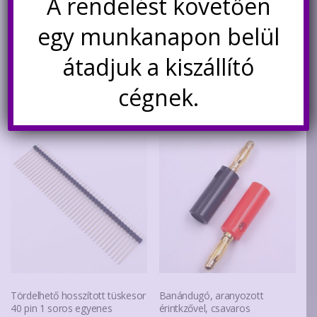
A rendelést követően
1×40 pin, aranyozott
soros egyenes többféle
színben
egy munkanapon belül
Ártartomány:
550
Ft
190
Ft
–
210
Ft
átadjuk a kiszállító
190Ft
Ennek
-
a
Kosárba teszem
Opciók választása
cégnek.
210Ft
termék
több
variáció
van.
A
változa
a
terméko
választ
ki
Tördelhető hosszított tüskesor
Banándugó, aranyozott
40 pin 1 soros egyenes
érintkzővel, csavaros