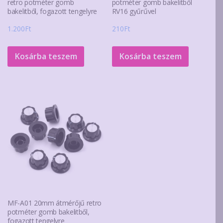
retro potméter gomb
potméter gomb bakelitből
bakelitből, fogazott tengelyre
RV16 gyűrűvel
1.200
Ft
210
Ft
Kosárba teszem
Kosárba teszem
MF-A01 20mm átmérőjű retro
potméter gomb bakelitből,
fogazott tengelyre