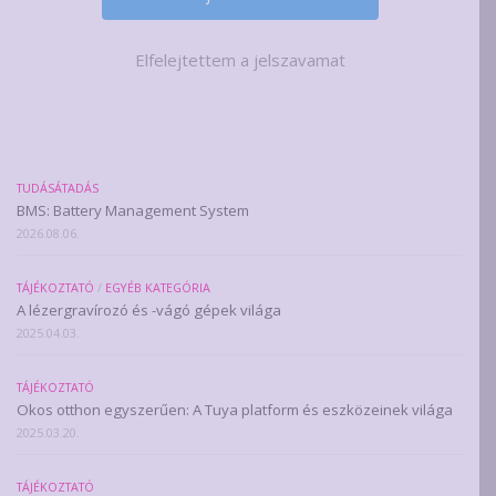
Elfelejtettem a jelszavamat
TUDÁSÁTADÁS
BMS: Battery Management System
2026.08.06.
TÁJÉKOZTATÓ
/
EGYÉB KATEGÓRIA
A lézergravírozó és -vágó gépek világa
2025.04.03.
TÁJÉKOZTATÓ
Okos otthon egyszerűen: A Tuya platform és eszközeinek világa
2025.03.20.
TÁJÉKOZTATÓ