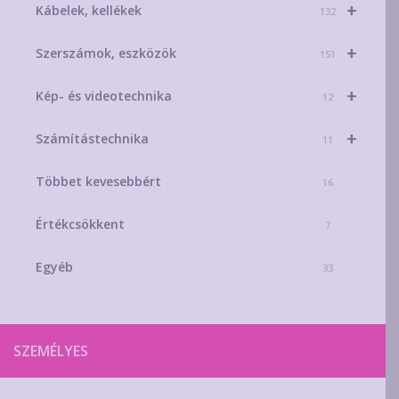
+
Kábelek, kellékek
132
+
Szerszámok, eszközök
151
+
Kép- és videotechnika
12
+
Számítástechnika
11
Többet kevesebbért
16
Értékcsökkent
7
Egyéb
33
SZEMÉLYES