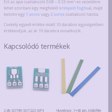
2
Ezt az apa csatlakozót 0.08 – 0.33 mm
-es vezetékre
lehet szorítani egy megfelelő
krimpelő fogó
val, majd
betolni egy
1 soros
vagy
2 soros
csatlakozó házba.
Csekély egyedi értéke miatt 10 darabos egységekben
értékesítjük, az ár 10 darabra vonatkozik.
Kapcsolódó termékek
2 db SOT89-SOT223-SIP3
Hüvelysor, 1×40 pin, többféle