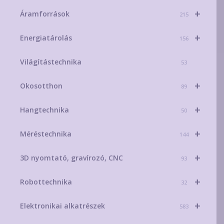
+
Áramforrások
215
+
Energiatárolás
156
Világítástechnika
53
+
Okosotthon
89
+
Hangtechnika
50
+
Méréstechnika
144
+
3D nyomtató, gravírozó, CNC
93
+
Robottechnika
32
+
Elektronikai alkatrészek
583