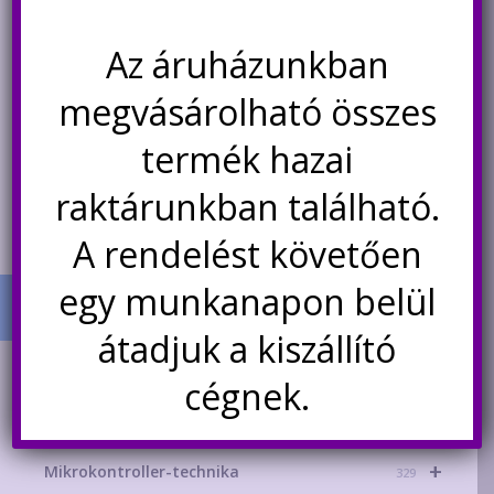
Ártartomány:
460
Ft
–
520
Ft
99
Ft
Az áruházunkban
460Ft
Ennek
-
megvásárolható összes
a
Opciók választása
Nincs készleten
520Ft
terméknek
termék hazai
Értesítésetek ha
több
újra elérhető
variációja
raktárunkban található.
van.
A
A rendelést követően
változatok
egy munkanapon belül
a
termékoldalon
átadjuk a kiszállító
választhatók
TERMÉK KATEGÓRIÁK
ki
cégnek.
+
AKCIÓS TERMÉKEK
181
+
Mikrokontroller-technika
329