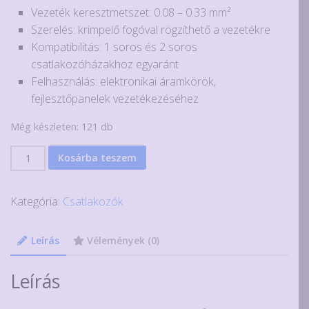
Vezeték keresztmetszet: 0.08 – 0.33 mm²
Szerelés: krimpelő fogóval rögzíthető a vezetékre
Kompatibilitás: 1 soros és 2 soros
csatlakozóházakhoz egyaránt
Felhasználás: elektronikai áramkörök,
fejlesztőpanelek vezetékezéséhez
Még készleten: 121 db
10
Kosárba teszem
db
krimpelhető
Kategória:
Csatlakozók
apa
csatlakozó
2.54mm-
Leírás
Vélemények (0)
es
házba
Leírás
mennyiség