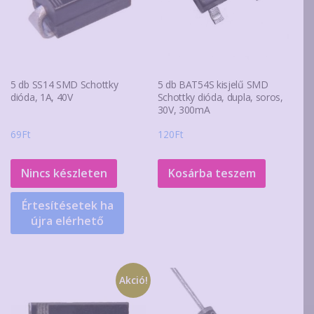
5 db SS14 SMD Schottky
5 db BAT54S kisjelű SMD
dióda, 1A, 40V
Schottky dióda, dupla, soros,
30V, 300mA
69
Ft
120
Ft
Nincs készleten
Kosárba teszem
Értesítésetek ha
újra elérhető
Akció!