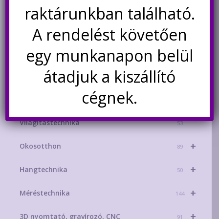
raktárunkban található.
TERMÉK KATEGÓRIÁK
+
A rendelést követően
AKCIÓS TERMÉKEK
181
egy munkanapon belül
+
Mikrokontroller-technika
329
átadjuk a kiszállító
+
Áramforrások
214
cégnek.
+
Energiatárolás
156
Világítástechnika
53
+
Okosotthon
89
+
Hangtechnika
50
+
Méréstechnika
144
+
3D nyomtató, gravírozó, CNC
91