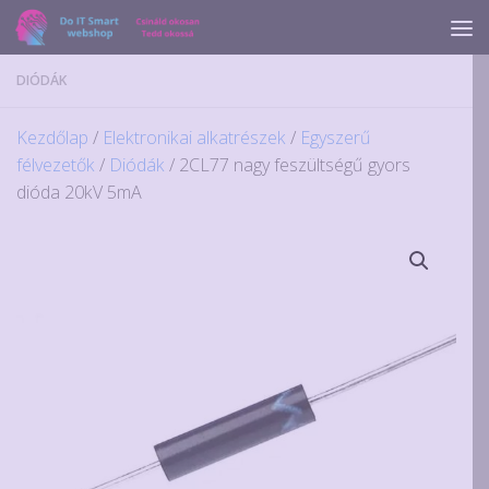
Skip to content
DIÓDÁK
Kezdőlap
/
Elektronikai alkatrészek
/
Egyszerű
félvezetők
/
Diódák
/ 2CL77 nagy feszültségű gyors
dióda 20kV 5mA