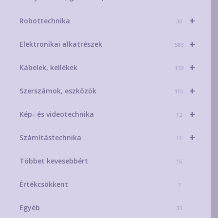
+
Robottechnika
30
+
Elektronikai alkatrészek
583
+
Kábelek, kellékek
132
+
Szerszámok, eszközök
151
+
Kép- és videotechnika
12
+
Számítástechnika
11
Többet kevesebbért
16
Értékcsökkent
7
Egyéb
33