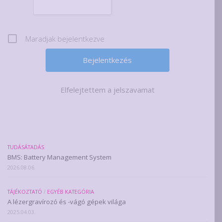
Maradjak bejelentkezve
Elfelejtettem a jelszavamat
TUDÁSÁTADÁS
BMS: Battery Management System
2026.08.06.
TÁJÉKOZTATÓ
/
EGYÉB KATEGÓRIA
A lézergravírozó és -vágó gépek világa
2025.04.03.