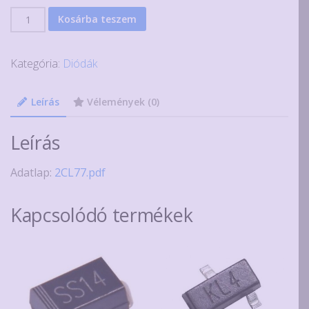
2CL77
Kosárba teszem
nagy
feszültségű
Kategória:
Diódák
gyors
dióda
20kV
Leírás
Vélemények (0)
5mA
mennyiség
Leírás
Adatlap:
2CL77.pdf
Kapcsolódó termékek