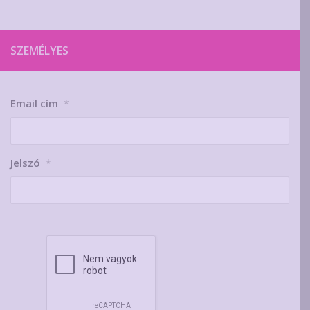
SZEMÉLYES
Email cím
*
Jelszó
*