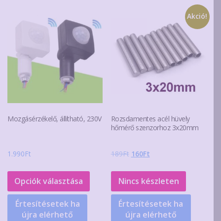
Akció!
Mozgásérzékelő, állítható, 230V
Rozsdamentes acél hüvely
hőmérő szenzorhoz 3x20mm
Original
Current
1.990
Ft
189
Ft
160
Ft
price
price
Ennek
was:
is:
a
Opciók választása
Nincs készleten
189Ft.
160Ft.
terméknek
Értesítésetek ha
Értesítésetek ha
több
újra elérhető
újra elérhető
variációja