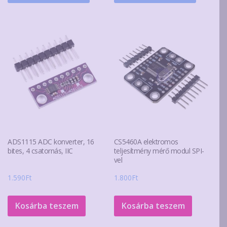
van.
A
változatok
a
termékoldalon
választhatók
ki
ADS1115 ADC konverter, 16
CS5460A elektromos
bites, 4 csatornás, IIC
teljesítmény mérő modul SPI-
vel
1.590
Ft
1.800
Ft
Kosárba teszem
Kosárba teszem