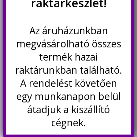
raktárkészlet!
was:
is:
Nincs készleten
Nincs készleten
590Ft.
490Ft.
Értesítésetek ha
Értesítésetek ha
újra elérhető
újra elérhető
Az áruházunkban
megvásárolható összes
Akció!
Akció!
termék hazai
raktárunkban található.
A rendelést követően
egy munkanapon belül
átadjuk a kiszállító
EC11 20mm rotary encoder
IIC multiplexer TCA9548A
cégnek.
incrementális jeladó D fejjel
vezérlővel