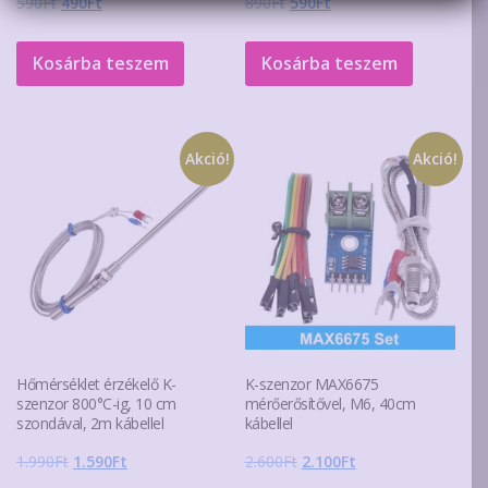
Original
Current
Original
Current
590
Ft
490
Ft
890
Ft
590
Ft
price
price
price
price
was:
is:
was:
is:
Kosárba teszem
Kosárba teszem
590Ft.
490Ft.
890Ft.
590Ft.
Akció!
Akció!
Hőmérséklet érzékelő K-
K-szenzor MAX6675
szenzor 800°C-ig, 10 cm
mérőerősítővel, M6, 40cm
szondával, 2m kábellel
kábellel
Original
Current
Original
Current
1.990
Ft
1.590
Ft
2.600
Ft
2.100
Ft
price
price
price
price