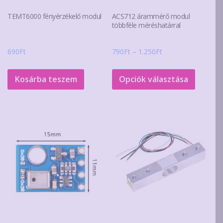
TEMT6000 fényérzékelő modul
ACS712 árammérő modul
többféle méréshatárral
Ártartomány:
690
Ft
790
Ft
–
1.250
Ft
790Ft
Ennek
-
a
Kosárba teszem
Opciók választása
1.250Ft
termék
több
variáció
van.
A
változa
a
terméko
választ
ki