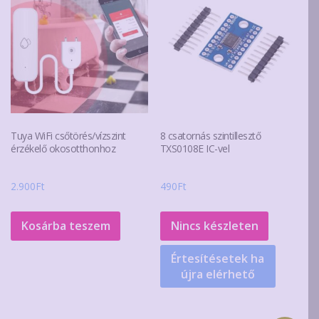
Tuya WiFi csőtörés/vízszint
8 csatornás szintillesztő
érzékelő okosotthonhoz
TXS0108E IC-vel
2.900
Ft
490
Ft
Kosárba teszem
Nincs készleten
Értesítésetek ha
újra elérhető