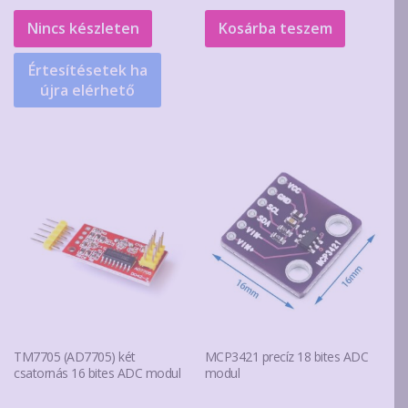
was:
is:
was:
is:
Nincs készleten
Kosárba teszem
1.990Ft.
1.590Ft.
2.600Ft.
2.100Ft.
Értesítésetek ha
újra elérhető
TM7705 (AD7705) két
MCP3421 precíz 18 bites ADC
csatornás 16 bites ADC modul
modul