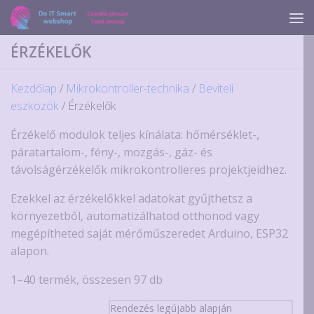
Skip to content
ÉRZÉKELŐK
Kezdőlap
/
Mikrokontroller-technika
/
Beviteli
eszközök
/ Érzékelők
Érzékelő modulok teljes kínálata: hőmérséklet-,
páratartalom-, fény-, mozgás-, gáz- és
távolságérzékelők mikrokontrolleres projektjeidhez.
Ezekkel az érzékelőkkel adatokat gyűjthetsz a
környezetből, automatizálhatod otthonod vagy
megépítheted saját mérőműszeredet Arduino, ESP32
alapon.
Sorted
1–40 termék, összesen 97 db
by