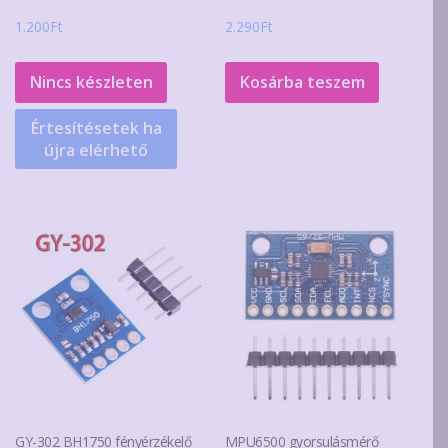
1.200
Ft
2.290
Ft
Nincs készleten
Kosárba teszem
Értesítésetek ha
újra elérhető
GY-302 BH1750 fényérzékelő
MPU6500 gyorsulásmérő