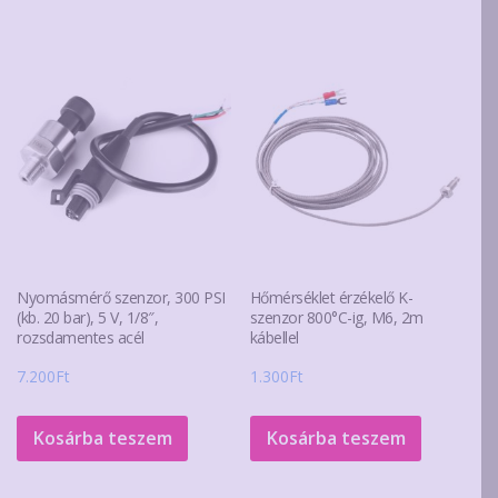
Nyomásmérő szenzor, 300 PSI
Hőmérséklet érzékelő K-
(kb. 20 bar), 5 V, 1/8″,
szenzor 800°C-ig, M6, 2m
rozsdamentes acél
kábellel
7.200
Ft
1.300
Ft
Kosárba teszem
Kosárba teszem