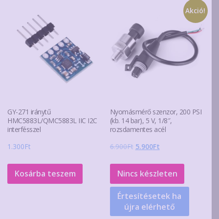
Akció!
GY-271 iránytű
Nyomásmérő szenzor, 200 PSI
HMC5883L/QMC5883L IIC I2C
(kb. 14 bar), 5 V, 1/8″,
interfésszel
rozsdamentes acél
Original
Current
1.300
Ft
6.900
Ft
5.900
Ft
price
price
was:
is:
Kosárba teszem
Nincs készleten
6.900Ft.
5.900Ft.
Értesítésetek ha
újra elérhető