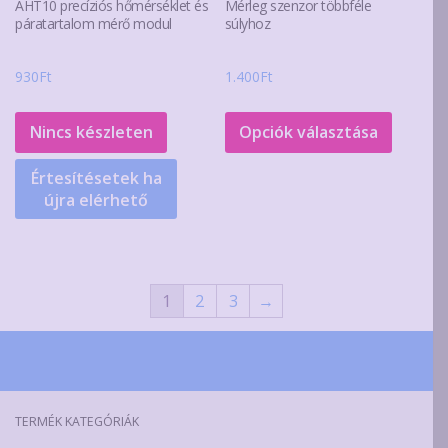
AHT10 precíziós hőmérséklet és
Mérleg szenzor többféle
páratartalom mérő modul
súlyhoz
930
Ft
1.400
Ft
Ennek
a
Nincs készleten
Opciók választása
termék
Értesítésetek ha
több
újra elérhető
variáció
van.
A
változa
1
2
3
→
a
terméko
választ
ki
TERMÉK KATEGÓRIÁK