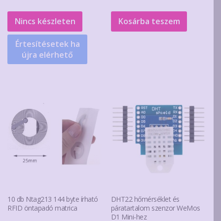
Nincs készleten
Kosárba teszem
Értesítésetek ha
újra elérhető
10 db Ntag213 144 byte írható
DHT22 hőmérséklet és
RFID öntapadó matrica
páratartalom szenzor WeMos
D1 Mini-hez