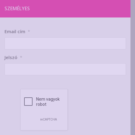
SZEMÉLYES
Email cím
*
Jelszó
*