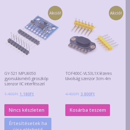
Akció!
Akció!
GY-521 MPU6050
TOF400C-VL53L1X lézeres
gyorsulásmérő giroszkóp
távolság szenzor 3cm-4m
szenzor IIC interfésszel
Original
Current
Original
Current
1.400
Ft
1.180
Ft
4.400
Ft
3.800
Ft
price
price
price
price
was:
is:
was:
is:
Nincs készleten
Kosárba teszem
1.400Ft.
1.180Ft.
4.400Ft.
3.800Ft.
Értesítésetek ha
újra elérhető