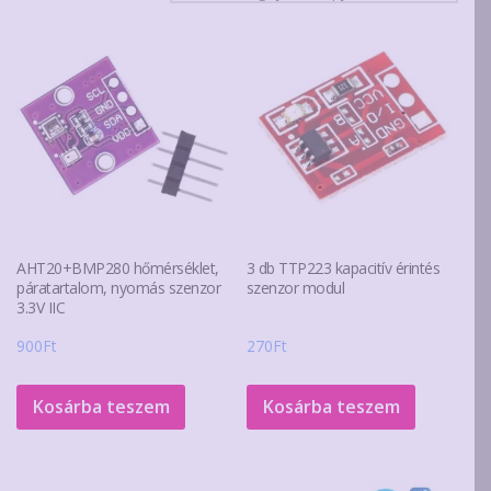
latest
AHT20+BMP280 hőmérséklet,
3 db TTP223 kapacitív érintés
páratartalom, nyomás szenzor
szenzor modul
3.3V IIC
900
Ft
270
Ft
Kosárba teszem
Kosárba teszem