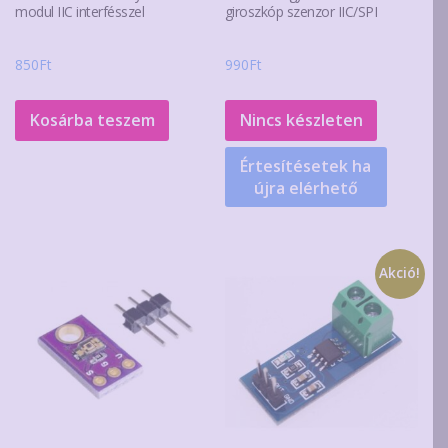
modul IIC interfésszel
giroszkóp szenzor IIC/SPI
850
Ft
990
Ft
Kosárba teszem
Nincs készleten
Értesítésetek ha
újra elérhető
Akció!