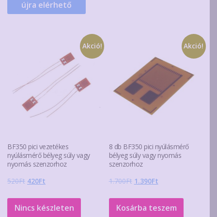
újra elérhető
Akció!
Akció!
BF350 pici vezetékes
8 db BF350 pici nyúlásmérő
nyúlásmérő bélyeg súly vagy
bélyeg súly vagy nyomás
nyomás szenzorhoz
szenzorhoz
Original
Current
Original
Current
520
Ft
420
Ft
1.700
Ft
1.390
Ft
price
price
price
price
was:
is:
was:
is:
Nincs készleten
Kosárba teszem
520Ft.
420Ft.
1.700Ft.
1.390Ft.