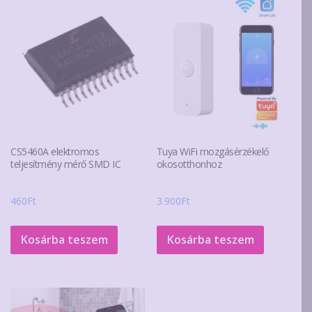
CS5460A elektromos
Tuya WiFi mozgásérzékelő
teljesítmény mérő SMD IC
okosotthonhoz
460
Ft
3.900
Ft
Kosárba teszem
Kosárba teszem