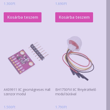
1.300
Ft
1.690
Ft
Kosárba teszem
Kosárba teszem
AK09911 IIC geomágneses Hall
BH1750FVI IIC fényérzékelő
szenzor modul
modul búrával
1.500
Ft
1.790
Ft