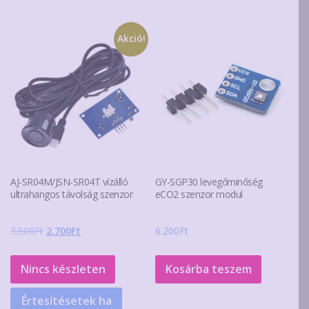
Akció!
AJ-SR04M/JSN-SR04T vízálló
GY-SGP30 levegőminőség
ultrahangos távolság szenzor
eCO2 szenzor modul
Original
Current
3.500
Ft
2.700
Ft
6.200
Ft
price
price
was:
is:
Nincs készleten
Kosárba teszem
3.500Ft.
2.700Ft.
Értesítésetek ha