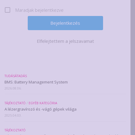
Maradjak bejelentkezve
Elfelejtettem a jelszavamat
TUDÁSÁTADÁS
BMS: Battery Management System
2026.08.06.
TÁJÉKOZTATÓ
/
EGYÉB KATEGÓRIA
A lézergravírozó és -vágó gépek világa
2025.04.03.
TÁJÉKOZTATÓ