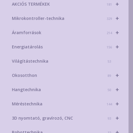
+
AKCIÓS TERMÉKEK
181
+
Mikrokontroller-technika
329
+
Áramforrások
214
+
Energiatárolás
156
Világítástechnika
53
+
Okosotthon
89
+
Hangtechnika
50
+
Méréstechnika
144
+
3D nyomtató, gravírozó, CNC
93
+
Robottechnika
32