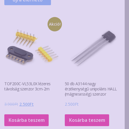
Akció!
TOF200C-VL53L0X lézeres
50 db A3144 nagy
távolság szenzor 3cm-2m
érzékenységű unipoláris HALL
(mágnesesség) szenzor
Original
Current
3.900
Ft
2.500
Ft
2.500
Ft
price
price
was:
is:
Kosárba teszem
Kosárba teszem
3.900Ft.
2.500Ft.