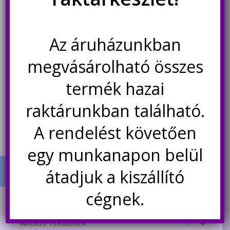
2 db SOT23-SIP3 átalakító
2 db SO10-DIP10 átalakító
panel
panel
Az áruházunkban
169
Ft
99
Ft
megvásárolható összes
Nincs készleten
Nincs készleten
termék hazai
Értesítésetek ha
Értesítésetek ha
raktárunkban található.
újra elérhető
újra elérhető
A rendelést követően
egy munkanapon belül
átadjuk a kiszállító
cégnek.
TERMÉK KATEGÓRIÁK
+
AKCIÓS TERMÉKEK
181