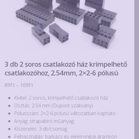
3 db 2 soros csatlakozó ház krimpelhető
csatlakozóhoz, 2.54mm, 2×2-6 pólusú
Ártartomány:
89
Ft
–
169
Ft
89Ft
Kivitel: 2 soros, krimpelhető csatlakozó ház
-
Osztás: 2.54 mm (Dupont szabvány)
169Ft
Pólusszám: 2×2-6 pólusú változatban kapható
Anyag: strapabíró műanyag
Kiszerelés: 3 db/csomag
Felhasználás: barkács és elektronikai áramköri