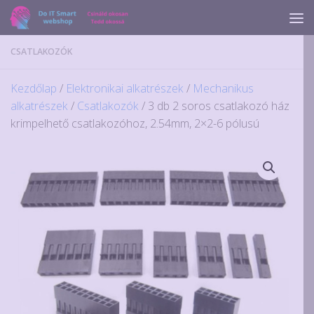
Skip to content
CSATLAKOZÓK
Kezdőlap
/
Elektronikai alkatrészek
/
Mechanikus
alkatrészek
/
Csatlakozók
/ 3 db 2 soros csatlakozó ház
krimpelhető csatlakozóhoz, 2.54mm, 2×2-6 pólusú