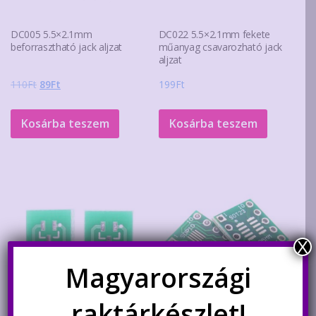
DC005 5.5×2.1mm
DC022 5.5×2.1mm fekete
beforrasztható jack aljzat
műanyag csavarozható jack
aljzat
Original
Current
110
Ft
89
Ft
199
Ft
price
price
was:
is:
Kosárba teszem
Kosárba teszem
110Ft.
89Ft.
X
Magyarországi
raktárkészlet!