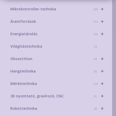
+
Mikrokontroller-technika
329
+
Áramforrások
214
+
Energiatárolás
156
Világítástechnika
53
+
Okosotthon
89
+
Hangtechnika
50
+
Méréstechnika
144
+
3D nyomtató, gravírozó, CNC
91
+
Robottechnika
30