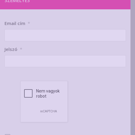
SZEMÉLYES
Email cím
*
Jelszó
*