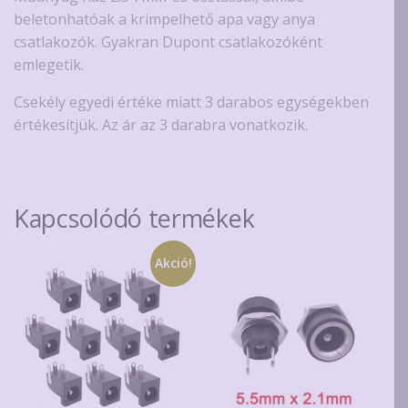
pólusú
beletonhatóak a krimpelhető apa vagy anya
mennyiség
csatlakozók. Gyakran Dupont csatlakozóként
emlegetik.
Csekély egyedi értéke miatt 3 darabos egységekben
értékesítjük. Az ár az 3 darabra vonatkozik.
Kapcsolódó termékek
Akció!