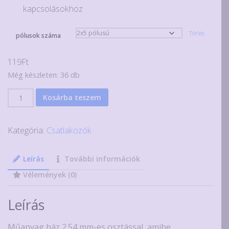
kapcsolásokhoz
Törlés
pólusok száma
119
Ft
Még készleten: 36 db
3
Kosárba teszem
db
2
Kategória:
Csatlakozók
soros
csatlakozó
ház
Leírás
További információk
krimpelhető
Vélemények (0)
csatlakozóhoz,
2.54mm,
Leírás
2x2-
6
Műanyag ház 2.54 mm-es osztással, amibe