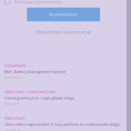
Maradjak bejelentkezve
Elfelejtettem a jelszavamat
TUDÁSÁTADÁS
BMS: Battery Management System
2026.08.06.
TÁJÉKOZTATÓ
/
EGYÉB KATEGÓRIA
A lézergravírozó és -vágó gépek világa
2025.04.03.
TÁJÉKOZTATÓ
Okos otthon egyszerűen: A Tuya platform és eszközeinek világa
2025.03.20.