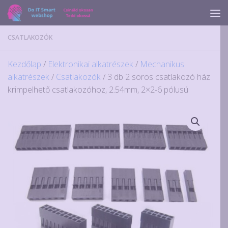
Skip to content
CSATLAKOZÓK
Kezdőlap
/
Elektronikai alkatrészek
/
Mechanikus
alkatrészek
/
Csatlakozók
/ 3 db 2 soros csatlakozó ház
krimpelhető csatlakozóhoz, 2.54mm, 2×2-6 pólusú