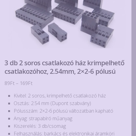
3 db 2 soros csatlakozó ház krimpelhető
csatlakozóhoz, 2.54mm, 2×2-6 pólusú
Ártartomány:
89
Ft
–
169
Ft
89Ft
Kivitel: 2 soros, krimpelhető csatlakozó ház
-
Osztás: 2.54 mm (Dupont szabvány)
169Ft
Pólusszám: 2×2-6 pólusú változatban kapható
Anyag: strapabíró műanyag
Kiszerelés: 3 db/csomag
Felhasználás: barkács és elektronikai áramköri