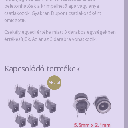
pólusú
beletonhatóak a krimpelhető apa vagy anya
mennyiség
csatlakozók. Gyakran Dupont csatlakozóként
emlegetik.
Csekély egyedi értéke miatt 3 darabos egységekben
értékesítjük. Az ár az 3 darabra vonatkozik.
Kapcsolódó termékek
Akció!