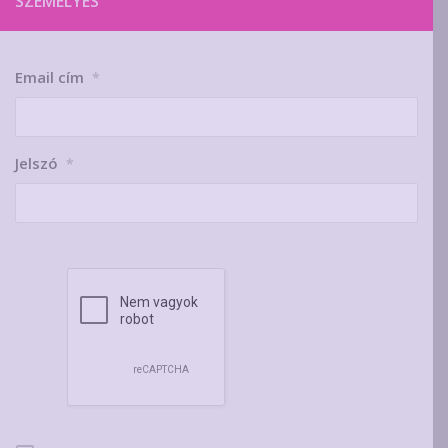
SZEMÉLYES
Email cím
*
Jelszó
*