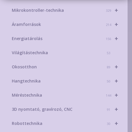
+
Mikrokontroller-technika
329
+
Áramforrások
214
+
Energiatárolás
156
Világítástechnika
53
+
Okosotthon
89
+
Hangtechnika
50
+
Méréstechnika
144
+
3D nyomtató, gravírozó, CNC
91
+
Robottechnika
30