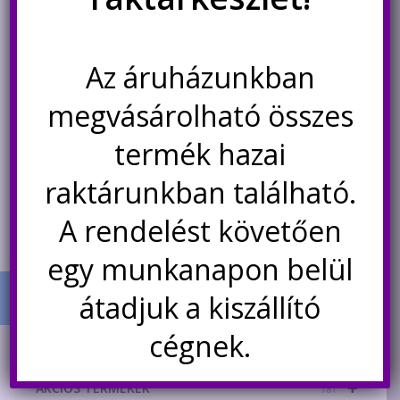
2 db SOT23-SIP3 átalakító
2 db SO10-DIP10 átalakító
panel
panel
Az áruházunkban
169
Ft
99
Ft
megvásárolható összes
Nincs készleten
Nincs készleten
termék hazai
Értesítésetek ha
Értesítésetek ha
raktárunkban található.
újra elérhető
újra elérhető
A rendelést követően
egy munkanapon belül
átadjuk a kiszállító
cégnek.
TERMÉK KATEGÓRIÁK
+
AKCIÓS TERMÉKEK
181