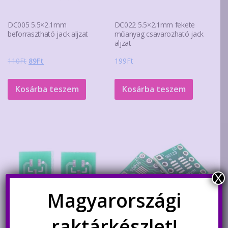
DC005 5.5×2.1mm
DC022 5.5×2.1mm fekete
beforrasztható jack aljzat
műanyag csavarozható jack
aljzat
Original
Current
110
Ft
89
Ft
199
Ft
price
price
was:
is:
Kosárba teszem
Kosárba teszem
110Ft.
89Ft.
X
Magyarországi
raktárkészlet!