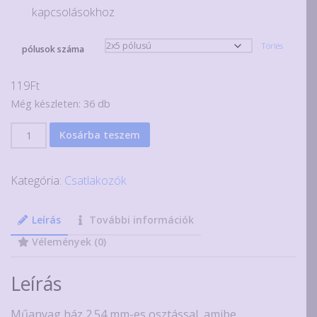
kapcsolásokhoz
Törlés
pólusok száma
119
Ft
Még készleten: 36 db
3
Kosárba teszem
db
2
Kategória:
Csatlakozók
soros
csatlakozó
ház
Leírás
További információk
krimpelhető
Vélemények (0)
csatlakozóhoz,
2.54mm,
Leírás
2x2-
6
Műanyag ház 2.54 mm-es osztással, amibe