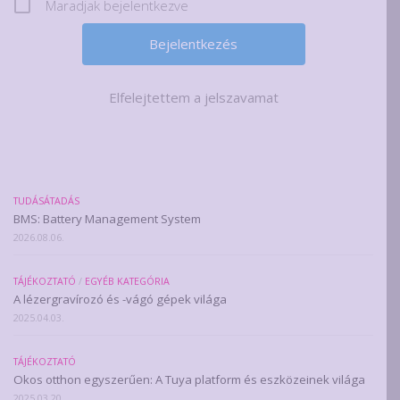
Maradjak bejelentkezve
Elfelejtettem a jelszavamat
TUDÁSÁTADÁS
BMS: Battery Management System
2026.08.06.
TÁJÉKOZTATÓ
/
EGYÉB KATEGÓRIA
A lézergravírozó és -vágó gépek világa
2025.04.03.
TÁJÉKOZTATÓ
Okos otthon egyszerűen: A Tuya platform és eszközeinek világa
2025.03.20.