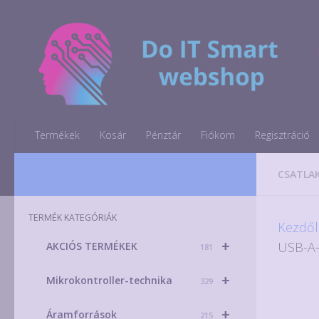
Skip to content
Termékek
Kosár
Pénztár
Fiókom
Regisztráció
CSATLA
TERMÉK KATEGÓRIÁK
Kezdől
+
USB-A-
AKCIÓS TERMÉKEK
181
+
Mikrokontroller-technika
329
+
Áramforrások
215