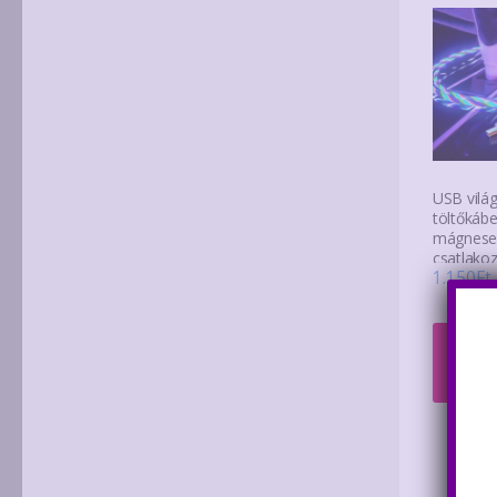
USB világ
töltőkábe
mágnese
csatlako
1.150
Ft
(csatlako
Opci
vála