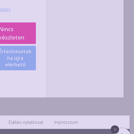
900
Ft
Nincs
készleten
Értesítésetek
ha újra
elérhető
Elállási nyilatkozat
Impresszum
0