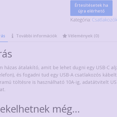
Értesítésetek ha
újra elérhető
Kategória:
Csatlakozó
rás
További információk
Vélemények (0)
rás
ém házas átalakító, amit be lehet dugni egy USB-C alj
elefon), és fogadni tud egy USB-A csatlakozós kábelt
ramú töltésre is használható 10A-ig, adatátvitelt US
at.
dekelhetnek még…