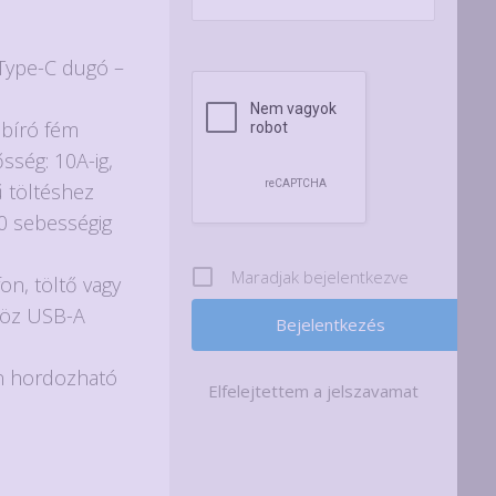
Type-C dugó –
abíró fém
sség: 10A-ig,
ű töltéshez
.0 sebességig
Maradjak bejelentkezve
on, töltő vagy
köz USB-A
n hordozható
Elfelejtettem a jelszavamat