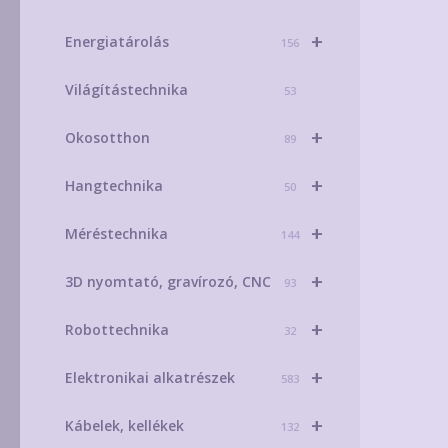
+
Energiatárolás
156
Világítástechnika
53
+
Okosotthon
89
+
Hangtechnika
50
+
Méréstechnika
144
+
3D nyomtató, gravírozó, CNC
93
+
Robottechnika
32
+
Elektronikai alkatrészek
583
+
Kábelek, kellékek
132