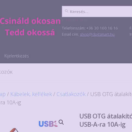
Keresés:
ELÉRHETŐSÉG
Telefonszám: +36 30 160 16 16
F
Email cím:
shop@doitsmart.hu
I
Kijelentkezés
KOZÓK
ap
/
Kábelek, kellékek
/
Csatlakozók
/ USB OTG átalakít
ra 10A-ig
USB OTG átalakító
USB-A-ra 10A-ig