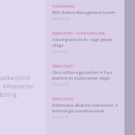
TUDÁSÁTADÁS
BMS: Battery Management System
2026.08.06.
k
TÁJÉKOZTATÓ
/
EGYÉB KATEGÓRIA
A lézergravírozó és -vágó gépek
világa
2025.04.03.
TÁJÉKOZTATÓ
Okos otthon egyszerűen: A Tuya
zatba (töltő
platform és eszközeinek világa
2025.03.20.
. Kifejezetten
B3.0-ig
TÁJÉKOZTATÓ
Elektronikai alkatrész webáruház: A
technológia szerelmeseinek
2025.03.12.