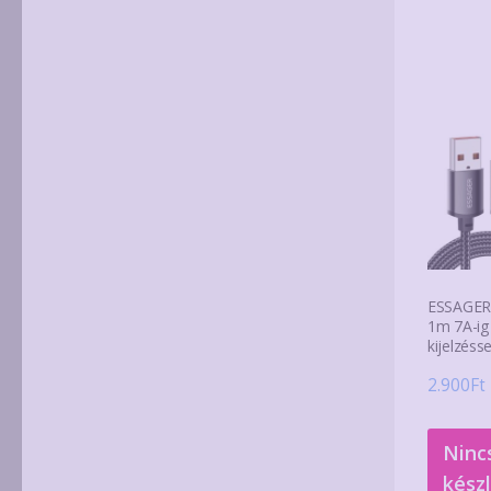
ESSAGER
1m 7A-ig 
kijelzésse
2.900
Ft
Ninc
kész