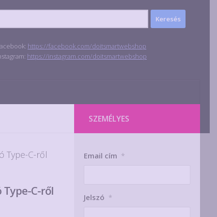
acebook:
https://facebook.com/doitsmartwebshop
nstagram:
https://instagram.com/doitsmartwebshop
SZEMÉLYES
ó Type-C-ről
Email cím
*
 Type-C-ről
Jelszó
*