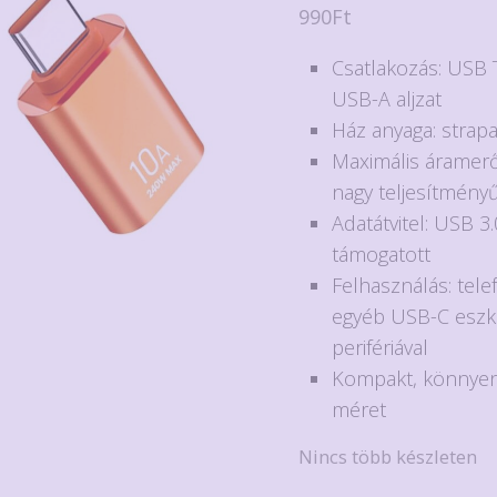
990
Ft
Csatlakozás: USB 
USB-A aljzat
Ház anyaga: strap
Maximális áramerő
nagy teljesítmény
Adatátvitel: USB 3
támogatott
Felhasználás: telef
egyéb USB-C esz
perifériával
Kompakt, könnye
méret
Nincs több készleten