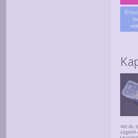
Értes
ha
el
Ka
400 db, 8
szigetelt
tárolódo