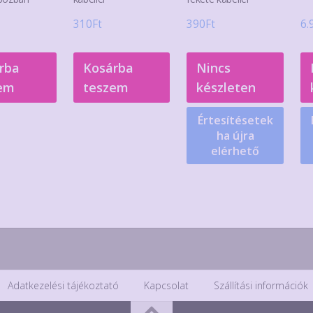
310
Ft
390
Ft
6.
rba
Kosárba
Nincs
em
teszem
készleten
Értesítésetek
ha újra
elérhető
Adatkezelési tájékoztató
Kapcsolat
Szállítási információk