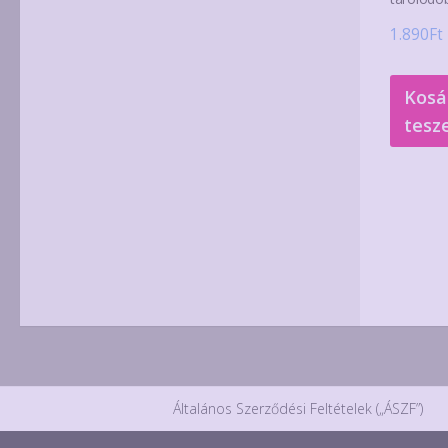
1.890
Ft
Kosá
tesz
Általános Szerződési Feltételek („ÁSZF”)