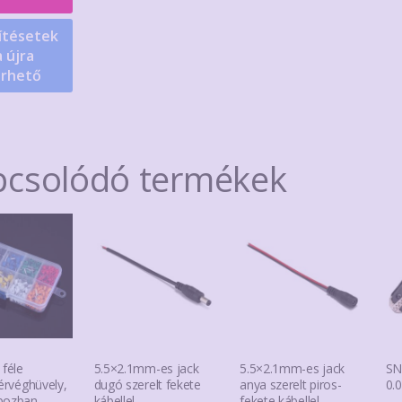
ítésetek
 újra
érhető
pcsolódó termékek
 féle
5.5×2.1mm-es jack
5.5×2.1mm-es jack
SN
 érvéghüvely,
dugó szerelt fekete
anya szerelt piros-
0.
bozban
kábellel
fekete kábellel