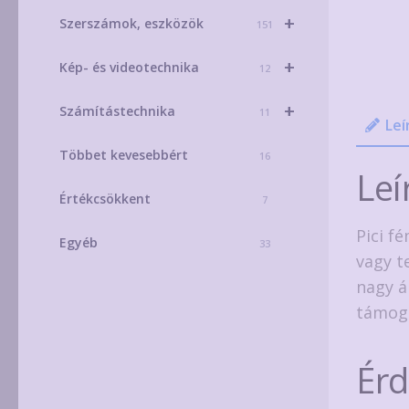
+
Szerszámok, eszközök
151
+
Kép- és videotechnika
12
+
Számítástechnika
11
Leí
Többet kevesebbért
16
Leí
Értékcsökkent
7
Pici f
Egyéb
33
vagy t
nagy á
támog
Ér