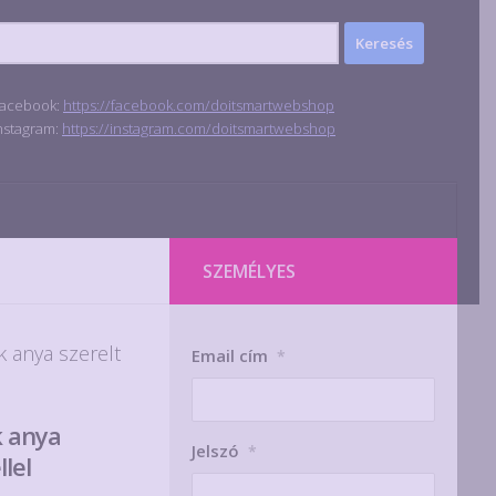
acebook:
https://facebook.com/doitsmartwebshop
nstagram:
https://instagram.com/doitsmartwebshop
SZEMÉLYES
k anya szerelt
Email cím
*
k anya
Jelszó
*
lel