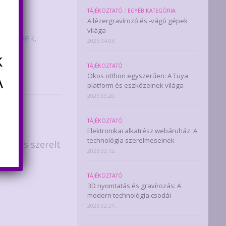
TÁJÉKOZTATÓ
/
EGYÉB KATEGÓRIA
A lézergravírozó és -vágó gépek
világa
ezetékek
,
2025.04.03.
k
TÁJÉKOZTATÓ
A
Okos otthon egyszerűen: A Tuya
platform és eszközeinek világa
2025.03.20.
TÁJÉKOZTATÓ
Elektronikai alkatrész webáruház: A
technológia szerelmeseinek
 cm-es szerelt
2025.03.12.
 külső
TÁJÉKOZTATÓ
3D nyomtatás és gravírozás: A
modern technológia csodái
2025.02.21.