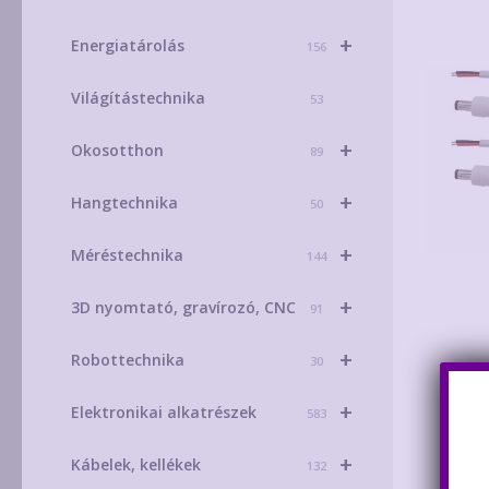
+
Energiatárolás
156
Világítástechnika
53
+
Okosotthon
89
+
Hangtechnika
50
+
Méréstechnika
144
+
3D nyomtató, gravírozó, CNC
91
+
Robottechnika
30
+
Elektronikai alkatrészek
583
+
Kábelek, kellékek
132