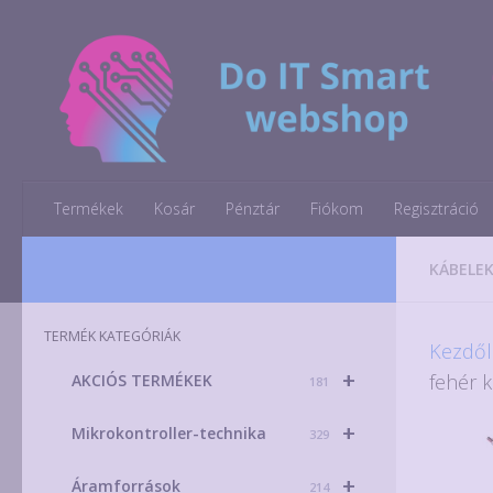
Skip to content
Termékek
Kosár
Pénztár
Fiókom
Regisztráció
KÁBELEK
TERMÉK KATEGÓRIÁK
Kezdől
+
fehér k
AKCIÓS TERMÉKEK
181
+
Mikrokontroller-technika
329
+
Áramforrások
214