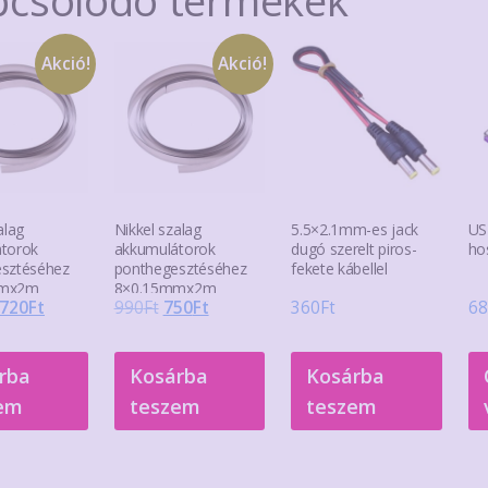
Akció!
Akció!
alag
Nikkel szalag
5.5×2.1mm-es jack
US
torok
akkumulátorok
dugó szerelt piros-
ho
sztéséhez
ponthegesztéséhez
fekete kábellel
mmx2m
8×0.15mmx2m
Original
Current
Original
Current
720
Ft
990
Ft
750
Ft
360
Ft
68
price
price
price
price
was:
is:
was:
is:
rba
Kosárba
Kosárba
1.190Ft.
720Ft.
990Ft.
750Ft.
em
teszem
teszem