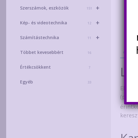
+
Szerszámok, eszközök
151
+
Kép- és videotechnika
12
+
Számítástechnika
11
Leí
Többet kevesebbért
16
Leí
Értékcsökkent
7
Egyéb
33
Elsőso
(pigta
érintk
keresz
Ka