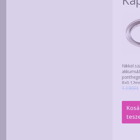
Nikkel sz
akkumulá
ponthege
8×0.12
1.190
Ft
Kosá
tesz