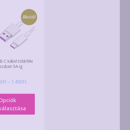
Akció!
B-C kábel többféle
sszban 5A-ig
Ártartomány:
0
Ft
–
1.490
Ft
680Ft
Ennek
-
Opciók
a
1.490Ft
választása
terméknek
több
variációja