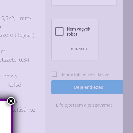
: 5,5×2,1 mm-
)
szerelt (pigtail)
 cm
tszete: 0,34
Maradjak bejelentkezve
 – belső
ér – külső
X
ősorban
Elfelejtettem a jelszavamat
tlakoztatásához