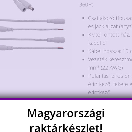
360
Ft
Csatlakozó típusa
es jack aljzat (anya
Kivitel: öntött ház, 
kábellel
Kábel hossza: 15
Vezeték keresztme
mm² (22 AWG)
Polaritás: piros ér
érintkező, fekete 
érintkező
Felhasználás: els
tápfeszültség csa
Magyarországi
Nincs több készleten
raktárkészlet!