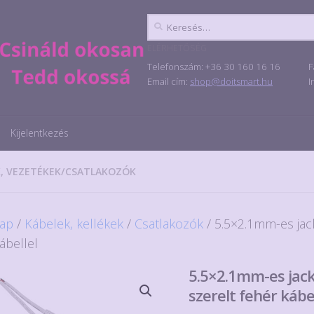
Keresés:
ELÉRHETŐSÉG
Telefonszám: +36 30 160 16 16
F
Email cím:
shop@doitsmart.hu
I
Kijelentkezés
, VEZETÉKEK
/
CSATLAKOZÓK
ap
/
Kábelek, kellékek
/
Csatlakozók
/ 5.5×2.1mm-es jac
ábellel
5.5×2.1mm-es jac
szerelt fehér kábel