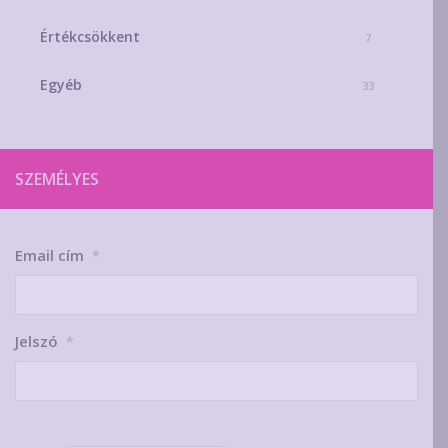
Értékcsökkent
7
Egyéb
33
SZEMÉLYES
Email cím
*
Jelszó
*