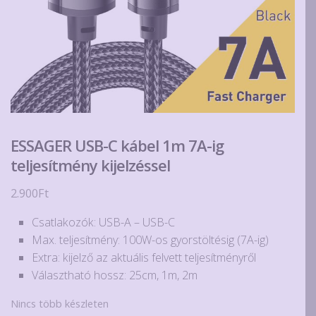
ESSAGER USB-C kábel 1m 7A-ig
teljesítmény kijelzéssel
2.900
Ft
Csatlakozók: USB-A – USB-C
Max. teljesítmény: 100W-os gyorstöltésig (7A-ig)
Extra: kijelző az aktuális felvett teljesítményről
Választható hossz: 25cm, 1m, 2m
Nincs több készleten