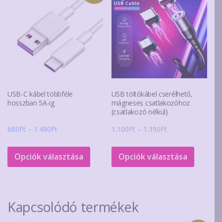
A
A
változatok
változa
a
a
termékoldalon
terméko
választhatók
választ
ki
ki
USB-C kábel többféle
USB töltőkábel cserélhető,
hosszban 5A-ig
mágneses csatlakozóhoz
(csatlakozó nélkül)
Ártartomány:
Ártartomány:
680
Ft
–
1.490
Ft
1.100
Ft
–
1.390
Ft
680Ft
1.100Ft
Ennek
Ennek
-
-
a
a
Opciók választása
Opciók választása
1.490Ft
1.390Ft
terméknek
termék
több
több
variációja
variáció
Kapcsolódó termékek
van.
van.
A
A