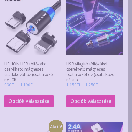
USLION USB töltőkábel
USB világító töltőkábel
cserélhető mágneses
cserélhető mágneses
csatlakozóhoz (csatlakozó
csatlakozóhoz (csatlakozó
nélkül)
nélkül)
Ártartomány:
Ártartomány:
990
Ft
–
1.190
Ft
1.150
Ft
–
1.250
Ft
990Ft
1.150Ft
Ennek
Ennek
-
-
a
a
Opciók választása
Opciók választása
1.190Ft
1.250Ft
terméknek
termék
több
több
variációja
variáció
Akció!
van.
van.