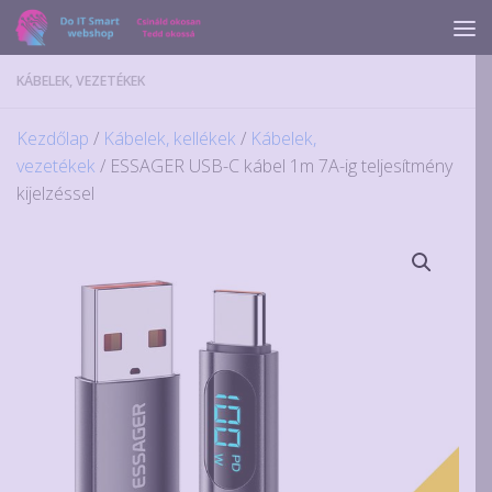
Skip to content
KÁBELEK, VEZETÉKEK
Kezdőlap
/
Kábelek, kellékek
/
Kábelek,
vezetékek
/ ESSAGER USB-C kábel 1m 7A-ig teljesítmény
kijelzéssel