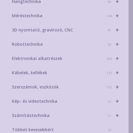
+
Hangtechnika
50
+
Méréstechnika
144
+
3D nyomtató, gravírozó, CNC
91
+
Robottechnika
30
+
Elektronikai alkatrészek
583
+
Kábelek, kellékek
132
+
Szerszámok, eszközök
151
+
Kép- és videotechnika
12
+
Számítástechnika
11
Többet kevesebbért
16