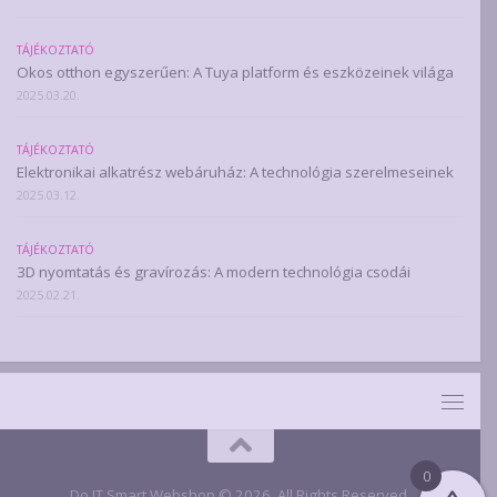
TÁJÉKOZTATÓ
Okos otthon egyszerűen: A Tuya platform és eszközeinek világa
2025.03.20.
TÁJÉKOZTATÓ
Elektronikai alkatrész webáruház: A technológia szerelmeseinek
2025.03.12.
TÁJÉKOZTATÓ
3D nyomtatás és gravírozás: A modern technológia csodái
2025.02.21.
0
Do IT Smart Webshop © 2026. All Rights Reserved.