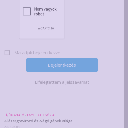
Maradjak bejelentkezve
Elfelejtettem a jelszavamat
TÁJÉKOZTATÓ
/
EGYÉB KATEGÓRIA
A lézergravírozó és -vágó gépek világa
2025.04.03.