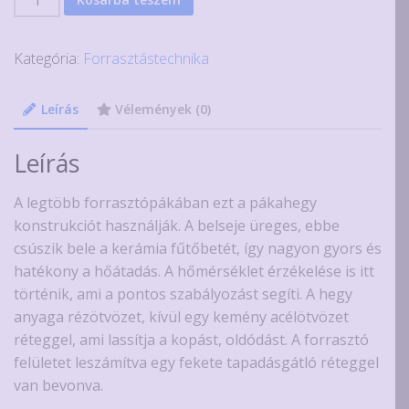
900M-
T-
Kategória:
Forrasztástechnika
4C
minőségi
pákahegy
Leírás
Vélemények (0)
mennyiség
Leírás
A legtöbb forrasztópákában ezt a pákahegy
konstrukciót használják. A belseje üreges, ebbe
csúszik bele a kerámia fűtőbetét, így nagyon gyors és
hatékony a hőátadás. A hőmérséklet érzékelése is itt
történik, ami a pontos szabályozást segíti. A hegy
anyaga rézötvözet, kívül egy kemény acélötvözet
réteggel, ami lassítja a kopást, oldódást. A forrasztó
felületet leszámítva egy fekete tapadásgátló réteggel
van bevonva.