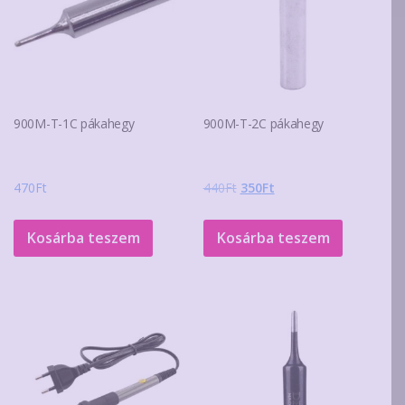
900M-T-1C pákahegy
900M-T-2C pákahegy
Original
Current
470
Ft
440
Ft
350
Ft
price
price
was:
is:
Kosárba teszem
Kosárba teszem
440Ft.
350Ft.