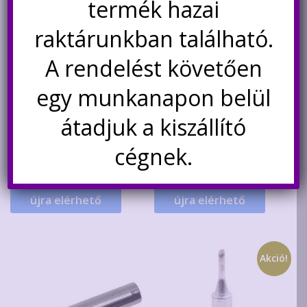
termék hazai
raktárunkban található.
A rendelést követően
Handskit 90W programozható
Hobbi forrasztó ón
forrasztópáka LED kijelzővel
0.8mm/90cm
egy munkanapon belül
13.900
Ft
490
Ft
átadjuk a kiszállító
cégnek.
Nincs készleten
Nincs készleten
Értesítésetek ha
Értesítésetek ha
újra elérhető
újra elérhető
Akció!