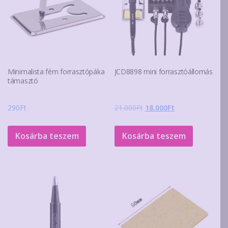
Minimalista fém forrasztópáka
JCD8898 mini forrasztóállomás
támasztó
Original
Current
290
Ft
21.000
Ft
18.000
Ft
price
price
was:
is:
Kosárba teszem
Kosárba teszem
21.000Ft.
18.000Ft.