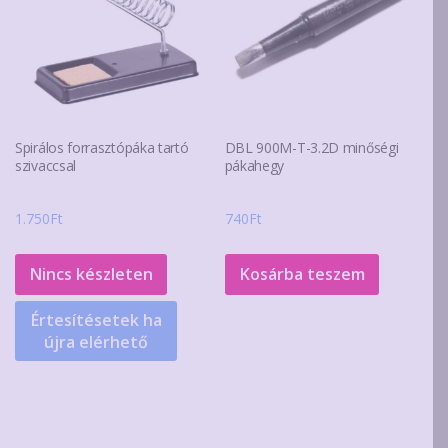
Spirálos forrasztópáka tartó
DBL 900M-T-3.2D minőségi
szivaccsal
pákahegy
1.750
Ft
740
Ft
Nincs készleten
Kosárba teszem
Értesítésetek ha
újra elérhető