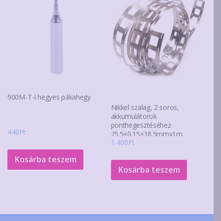
900M-T-I hegyes pákahegy
Nikkel szalag, 2 soros,
akkumulátorok
ponthegesztéséhez
440
Ft
25.5×0.15×18.5mmx1m
1.400
Ft
Kosárba teszem
Kosárba teszem