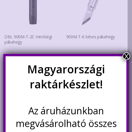
DBL 900M-T-2C minőségi
900M-T-K késes pákahegy
pákahegy
X
Original
Current
740
Ft
450
Ft
310
Ft
Magyarországi
price
price
was:
is:
Kosárba teszem
Kosárba teszem
raktárkészlet!
450Ft.
310Ft.
Az áruházunkban
megvásárolható összes