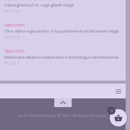
A lézergravírozó és -vágó gépek világa
2025.04.03.
TÁJÉKOZTATÓ
Okos otthon egyszerűen: A Tuya platform és eszközeinek világa
2025.03.20.
TÁJÉKOZTATÓ
Elektronikai alkatrész webáruház: A technológia szerelmeseinek
2025.03.12.
0
Do IT Smart Webshop © 2026. All Rights Reserved.