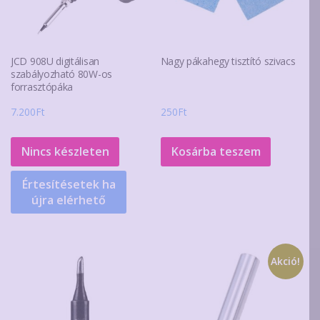
JCD 908U digitálisan
Nagy pákahegy tisztító szivacs
szabályozható 80W-os
forrasztópáka
7.200
Ft
250
Ft
Nincs készleten
Kosárba teszem
Értesítésetek ha
újra elérhető
Akció!