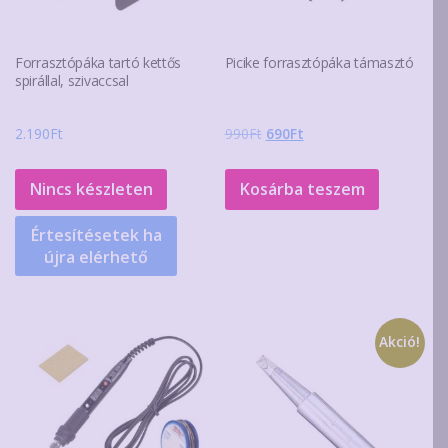
Forrasztópáka tartó kettős
Picike forrasztópáka támasztó
spirállal, szivaccsal
Original
Current
2.190
Ft
990
Ft
690
Ft
price
price
was:
is:
Nincs készleten
Kosárba teszem
990Ft.
690Ft.
Értesítésetek ha
újra elérhető
Akció!