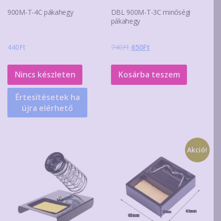
900M-T-4C pákahegy
DBL 900M-T-3C minőségi
pákahegy
Original
Current
440
Ft
740
Ft
650
Ft
price
price
was:
is:
Nincs készleten
Kosárba teszem
740Ft.
650Ft.
Értesítésetek ha
újra elérhető
Akció!