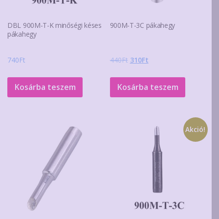
DBL 900M-T-K minőségi késes
900M-T-3C pákahegy
pákahegy
Original
Current
740
Ft
440
Ft
310
Ft
price
price
was:
is:
Kosárba teszem
Kosárba teszem
440Ft.
310Ft.
Akció!