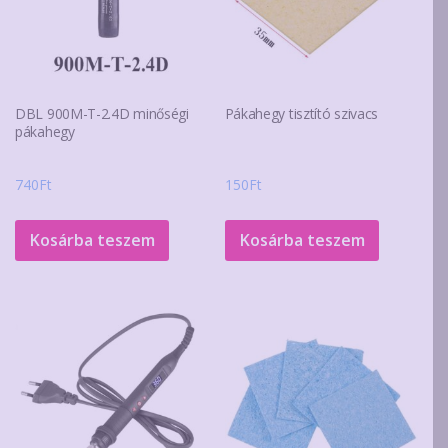
DBL 900M-T-2.4D minőségi
Pákahegy tisztító szivacs
pákahegy
740
Ft
150
Ft
Kosárba teszem
Kosárba teszem