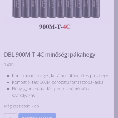
DBL 900M-T-4C minőségi pákahegy
740
Ft
Konstrukció: üreges, kerámia fűtőbetétes pákahegy
Kompatibilitás: 900M sorozatú forrasztópákákkal
Előny: gyors hőátadás, pontos hőmérséklet-
szabályozás
Még készleten: 7 db
DBL
Kosárba teszem