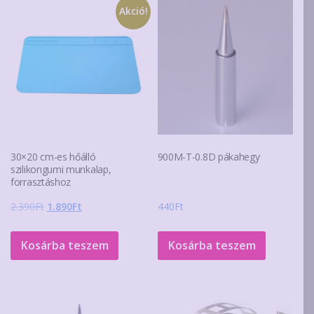
Akció!
30×20 cm-es hőálló
900M-T-0.8D pákahegy
szilikongumi munkalap,
forrasztáshoz
Original
Current
2.390
Ft
1.890
Ft
440
Ft
price
price
was:
is:
Kosárba teszem
Kosárba teszem
2.390Ft.
1.890Ft.