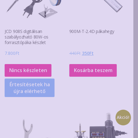
JCD 908S digitálisan
900M-T-2.4D pákahegy
szabályozható 80W-os
forrasztópáka készlet
Original
Current
7.800
Ft
440
Ft
350
Ft
price
price
was:
is:
Nincs készleten
Kosárba teszem
440Ft.
350Ft.
Értesítésetek ha
újra elérhető
Akció!