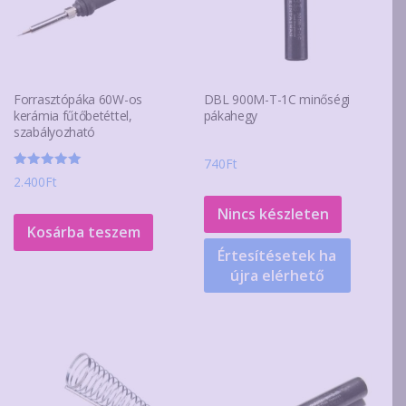
Forrasztópáka 60W-os
DBL 900M-T-1C minőségi
kerámia fűtőbetéttel,
pákahegy
szabályozható
740
Ft
Értékelés:
2.400
Ft
5.00
/ 5
Nincs készleten
Kosárba teszem
Értesítésetek ha
újra elérhető