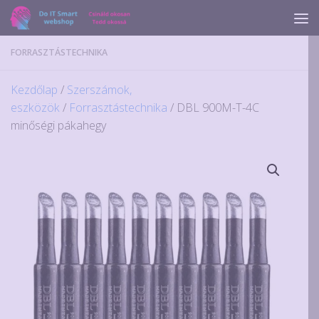
Skip to content
FORRASZTÁSTECHNIKA
Kezdőlap
/
Szerszámok,
eszközök
/
Forrasztástechnika
/ DBL 900M-T-4C
minőségi pákahegy