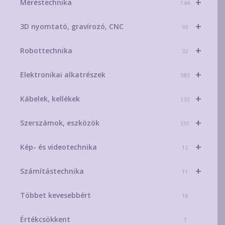
+
Méréstechnika
144
+
3D nyomtató, gravírozó, CNC
93
+
Robottechnika
32
+
Elektronikai alkatrészek
583
+
Kábelek, kellékek
132
+
Szerszámok, eszközök
151
+
Kép- és videotechnika
12
+
Számítástechnika
11
Többet kevesebbért
16
Értékcsökkent
7