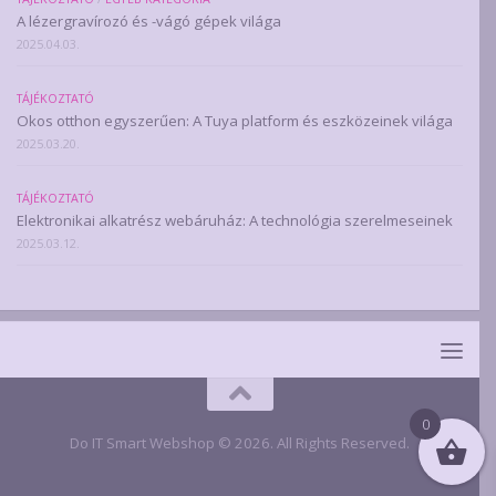
A lézergravírozó és -vágó gépek világa
2025.04.03.
TÁJÉKOZTATÓ
Okos otthon egyszerűen: A Tuya platform és eszközeinek világa
2025.03.20.
TÁJÉKOZTATÓ
Elektronikai alkatrész webáruház: A technológia szerelmeseinek
2025.03.12.
0
Do IT Smart Webshop © 2026. All Rights Reserved.