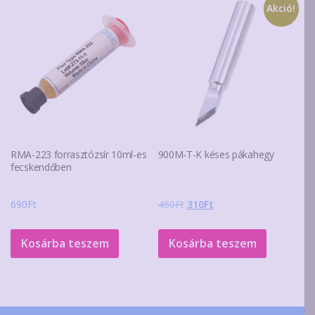
Akció!
RMA-223 forrasztózsír 10ml-es
900M-T-K késes pákahegy
fecskendőben
Original
Current
690
Ft
450
Ft
310
Ft
price
price
was:
is:
Kosárba teszem
Kosárba teszem
450Ft.
310Ft.