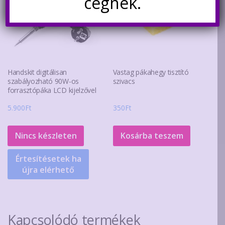
cégnek.
Handskit digitálisan
Vastag pákahegy tisztító
szabályozható 90W-os
szivacs
forrasztópáka LCD kijelzővel
5.900
Ft
350
Ft
Nincs készleten
Kosárba teszem
Értesítésetek ha
újra elérhető
Kapcsolódó termékek