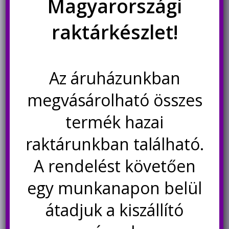
Magyarországi
raktárkészlet!
Az áruházunkban
900M-T-B pákahegy, 1mm,
Forrasztó gyanta 15g
megvásárolható összes
kúpos
papírdobozban
termék hazai
Original
Current
440
Ft
380
Ft
440
Ft
price
price
raktárunkban található.
was:
is:
Kosárba teszem
Kosárba teszem
A rendelést követően
440Ft.
380Ft.
egy munkanapon belül
átadjuk a kiszállító