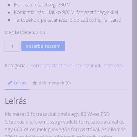
Hálózati feszültség: 230 V
Kompatibilitás: Hakko 900M forrasztóhegyekkel
Tartozékok: pákatámasz, 3 db szűkítőfej, fali tartó
Még készleten: 2 db
JCD8898
Kosárba teszem
mini
forrasztóállomás
Kategóriák:
Forrasztástechnika
,
Szerszámok, eszközök
mennyiség
Leírás
Vélemények (0)
Leírás
Kis méretű forrasztóállomás egy 80 W-os ESD
(statikus elektromosság) védett forrasztópákával és
egy 600 W-os meleg levegős forrasztóval. Az állomás
230 V-os hálózati feszültségről működik, külön