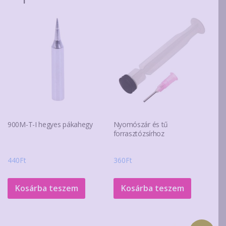
900M-T-I hegyes pákahegy
Nyomószár és tű
forrasztózsírhoz
440
Ft
360
Ft
Kosárba teszem
Kosárba teszem