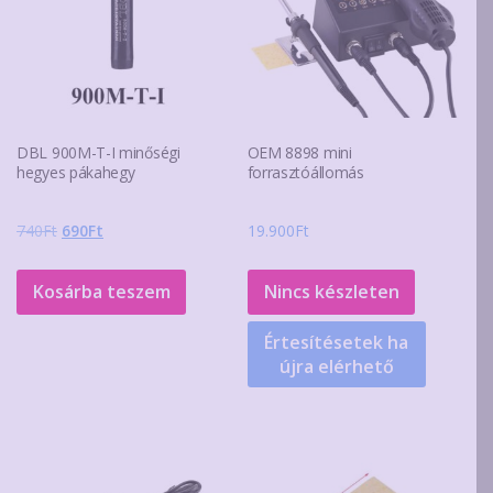
DBL 900M-T-I minőségi
OEM 8898 mini
hegyes pákahegy
forrasztóállomás
Original
Current
740
Ft
690
Ft
19.900
Ft
price
price
was:
is:
Kosárba teszem
Nincs készleten
740Ft.
690Ft.
Értesítésetek ha
újra elérhető