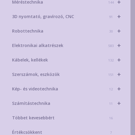
+
Méréstechnika
144
+
3D nyomtató, gravírozó, CNC
91
+
Robottechnika
30
+
Elektronikai alkatrészek
583
+
Kábelek, kellékek
132
+
Szerszámok, eszközök
151
+
Kép- és videotechnika
12
+
Számítástechnika
11
Többet kevesebbért
16
Értékcsökkent
7