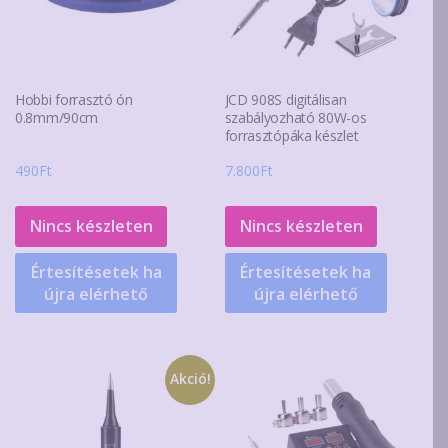
Hobbi forrasztó ón
JCD 908S digitálisan
0.8mm/90cm
szabályozható 80W-os
forrasztópáka készlet
490
Ft
7.800
Ft
Nincs készleten
Nincs készleten
Értesítésetek ha
Értesítésetek ha
újra elérhető
újra elérhető
Akció!