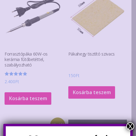
Forrasztópáka 60W-os
Pákahegy tisztító szivacs
kerámia fűtőbetéttel,
szabályozható
150
Ft
Értékelés:
2.400
Ft
5.00
/ 5
Kosárba teszem
Kosárba teszem
Akció!
X