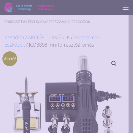
Skip to content
FORRASZTÁSTECHNIKA
/
SZERSZÁMOK, ESZKÖZÖK
Kezdőlap
/
AKCIÓS TERMÉKEK
/
Szerszámok,
eszközök
/ JCD8898 mini forrasztóállomás
Akció!