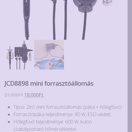
JCD8898 mini forrasztóállomás
Original
Current
21.000
Ft
18.000
Ft
price
price
Típus: 2in1 mini forrasztóállomás (páka + hőlégfúvó)
was:
is:
Forrasztópáka teljesítménye: 80 W, ESD-védett
21.000Ft.
18.000Ft.
Hőlégfúvó teljesítménye: 600 W, külön
szabályozható hőmérséklettel