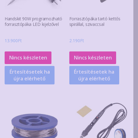
Handskit 90W programozható
Forrasztópáka tartó kettős
forrasztópáka LED kijelzővel
spirállal, szivaccsal
13.900
Ft
2.190
Ft
Nincs készleten
Nincs készleten
Értesítésetek ha
Értesítésetek ha
újra elérhető
újra elérhető