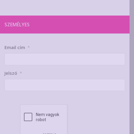
SZEMÉLYES
Email cím
*
Jelszó
*