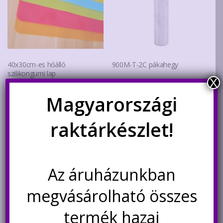
40x30cm-es hőálló
900M-T-2C pákahegy
szilikongumi lap
X
Magyarországi
Original
Current
2.400
Ft
440
Ft
350
Ft
price
price
raktárkészlet!
was:
is:
Nincs készleten
Kosárba teszem
440Ft.
350Ft.
Értesítésetek ha
újra elérhető
Az áruházunkban
megvásárolható összes
Akció!
termék hazai