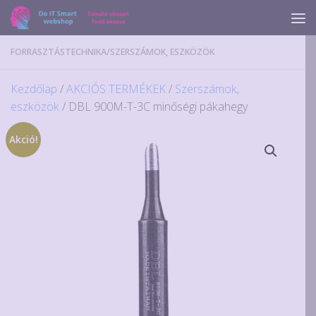
Skip to content
FORRASZTÁSTECHNIKA
/
SZERSZÁMOK, ESZKÖZÖK
Kezdőlap
/
AKCIÓS TERMÉKEK
/
Szerszámok,
eszközök
/ DBL 900M-T-3C minőségi pákahegy
Akció!