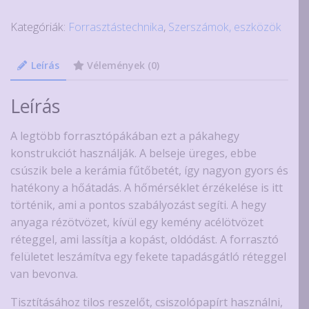
T-
Kategóriák:
Forrasztástechnika
,
Szerszámok, eszközök
3C
minőségi
pákahegy
Leírás
Vélemények (0)
mennyiség
Leírás
A legtöbb forrasztópákában ezt a pákahegy
konstrukciót használják. A belseje üreges, ebbe
csúszik bele a kerámia fűtőbetét, így nagyon gyors és
hatékony a hőátadás. A hőmérséklet érzékelése is itt
történik, ami a pontos szabályozást segíti. A hegy
anyaga rézötvözet, kívül egy kemény acélötvözet
réteggel, ami lassítja a kopást, oldódást. A forrasztó
felületet leszámítva egy fekete tapadásgátló réteggel
van bevonva.
Tisztításához tilos reszelőt, csiszolópapírt használni,