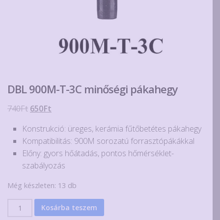
DBL 900M-T-3C minőségi pákahegy
Original
Current
740
Ft
650
Ft
price
price
Konstrukció: üreges, kerámia fűtőbetétes pákahegy
was:
is:
Kompatibilitás: 900M sorozatú forrasztópákákkal
740Ft.
650Ft.
Előny: gyors hőátadás, pontos hőmérséklet-
szabályozás
Még készleten: 13 db
DBL
Kosárba teszem
900M-