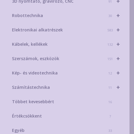
+
3D nyomtató, gravírozó, CNC
91
+
Robottechnika
30
+
Elektronikai alkatrészek
583
+
Kábelek, kellékek
132
+
Szerszámok, eszközök
151
+
Kép- és videotechnika
12
+
Számítástechnika
11
Többet kevesebbért
16
Értékcsökkent
7
Egyéb
33