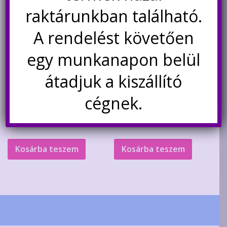
raktárunkban található.
A rendelést követően
egy munkanapon belül
átadjuk a kiszállító
900M-T-3.2D pákahegy
30×20 cm-es hőálló
szilikongumi munkalap,
cégnek.
forrasztáshoz
Original
Current
440
Ft
2.390
Ft
1.890
Ft
price
price
was:
is:
Kosárba teszem
Kosárba teszem
2.390Ft.
1.890Ft.