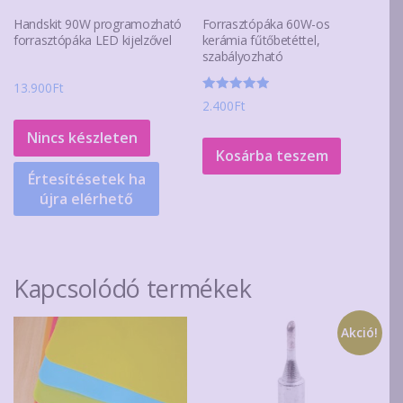
Handskit 90W programozható
Forrasztópáka 60W-os
forrasztópáka LED kijelzővel
kerámia fűtőbetéttel,
szabályozható
13.900
Ft
Értékelés:
2.400
Ft
5.00
/ 5
Nincs készleten
Kosárba teszem
Értesítésetek ha
újra elérhető
Kapcsolódó termékek
Akció!