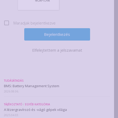
Maradjak bejelentkezve
Elfelejtettem a jelszavamat
TUDÁSÁTADÁS
BMS: Battery Management System
2026.08.06.
TÁJÉKOZTATÓ
/
EGYÉB KATEGÓRIA
A lézergravírozó és -vágó gépek világa
2025.04.03.