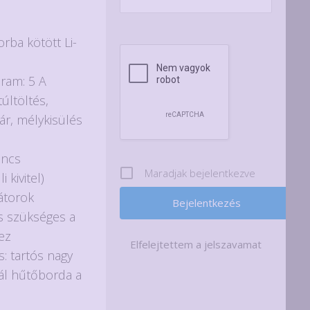
orba kötött Li-
áram: 5 A
últöltés,
zár, mélykisülés
incs
Maradjak bejelentkezve
i kivitel)
átorok
s szükséges a
ez
Elfelejtettem a jelszavamat
s: tartós nagy
ál hűtőborda a