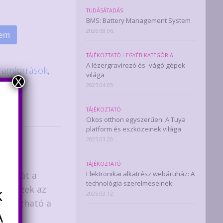
TUDÁSÁTADÁS
BMS: Battery Management System
2026.08.06.
zem
TÁJÉKOZTATÓ
/
EGYÉB KATEGÓRIA
A lézergravírozó és -vágó gépek
ramforrások
,
világa
X
k
2025.04.03.
TÁJÉKOZTATÓ
Okos otthon egyszerűen: A Tuya
platform és eszközeinek világa
2025.03.20.
TÁJÉKOZTATÓ
 cellát a
Elektronikai alkatrész webáruház: A
technológia szerelmeseinek
től. Ezek az
k
2025.03.12.
dályozható a
A