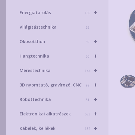
+
Energiatárolás
156
Világítástechnika
53
+
Okosotthon
89
+
Hangtechnika
50
+
Méréstechnika
144
+
3D nyomtató, gravírozó, CNC
92
+
Robottechnika
31
+
Elektronikai alkatrészek
583
+
Kábelek, kellékek
132