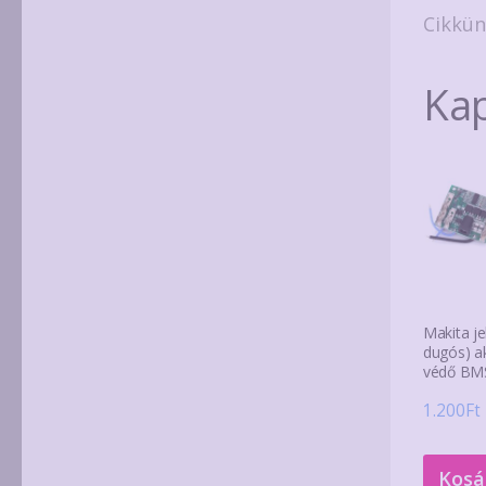
Cikkü
Ka
Makita je
dugós) a
védő BM
1.200
Ft
Kosá