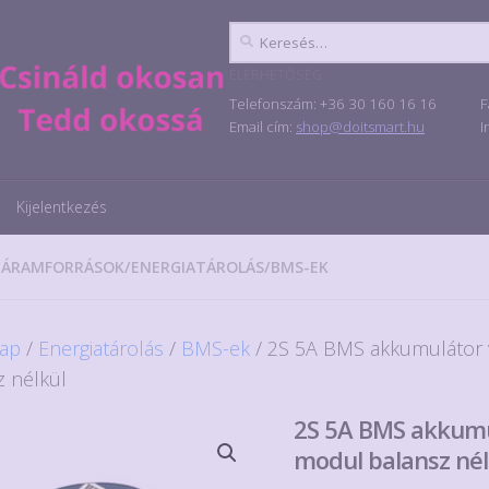
Keresés:
ELÉRHETŐSÉG
Telefonszám: +36 30 160 16 16
F
Email cím:
shop@doitsmart.hu
I
Kijelentkezés
/
ÁRAMFORRÁSOK
/
ENERGIATÁROLÁS
/
BMS-EK
ap
/
Energiatárolás
/
BMS-ek
/ 2S 5A BMS akkumulátor
z nélkül
2S 5A BMS akkumu
modul balansz nél