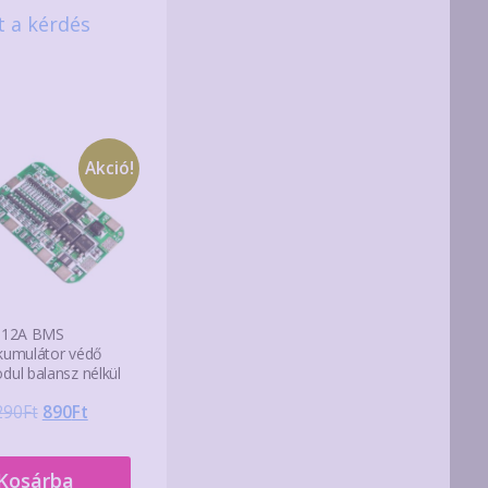
t a kérdés
Akció!
 12A BMS
kumulátor védő
dul balansz nélkül
Original
Current
290
Ft
890
Ft
price
price
was:
is:
Kosárba