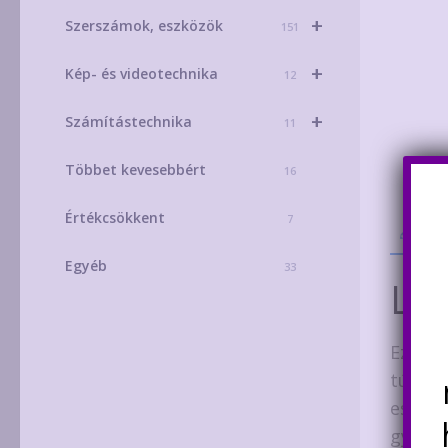
+
Szerszámok, eszközök
151
+
Kép- és videotechnika
12
+
Számítástechnika
11
Többet kevesebbért
16
Értékcsökkent
7
Leí
Egyéb
33
Leí
Ez az 
túltölt
esemén
gyors 