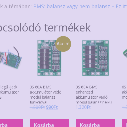
nk a témában:
BMS: balansz vagy nem balansz – Ez it
pcsolódó termékek
Akció!
llegű (jack
3S 60A BMS
3S 60A BMS
6S
kkumulátor
akkumulátor védő
enhanced
ak
S
modul balansz
akkumulátor védő
mo
funkcióval
modul balansz nélkül
Original
Current
1.500
Ft
990
Ft
1.320
Ft
1.
price
price
was:
is:
rba
Kosárba
Kosárba