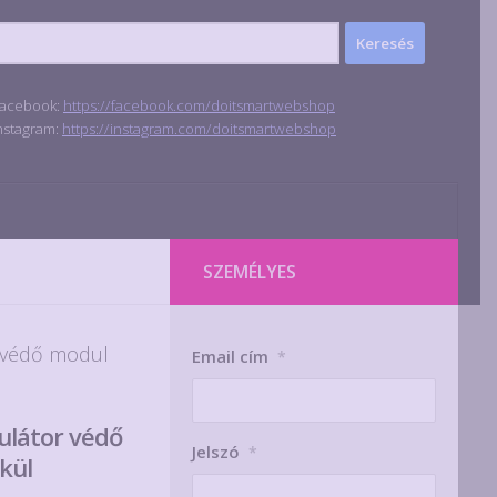
acebook:
https://facebook.com/doitsmartwebshop
nstagram:
https://instagram.com/doitsmartwebshop
SZEMÉLYES
 védő modul
Email cím
*
látor védő
Jelszó
*
kül