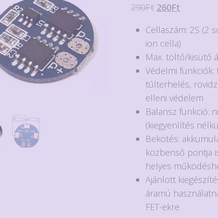
Original
Current
290
Ft
260
Ft
price
price
Cellaszám: 2S (2 s
was:
is:
ion cella)
290Ft.
260Ft.
Max. töltő/kisütő 
Védelmi funkciók: t
túlterhelés, rövid
elleni védelem
Balansz funkció: n
(kiegyenlítés nélkül
Bekötés: akkumul
közbenső pontja i
helyes működésh
Ajánlott kiegészíté
áramú használatn
FET-ekre