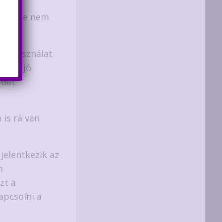
lítésére nem
amú hsználat
lehet jó
rdát
is rá van
jelentkezik az
m
zt a
apcsolni a