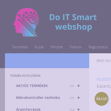
Skip to content
Termékek
Kosár
Pénztár
Fiókom
Regisztráció
BMS-EK
TERMÉK KATEGÓRIÁK
Kezdől
+
balans
AKCIÓS TERMÉKEK
181
+
Mikrokontroller-technika
329
Akció!
+
Áramforrások
214