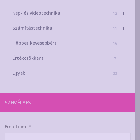
+
Kép- és videotechnika
12
+
Számítástechnika
11
Többet kevesebbért
16
Értékcsökkent
7
Egyéb
33
SZEMÉLYES
Email cím
*