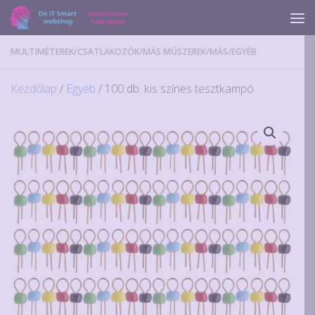
Skip to content
MULTIMÉTEREK
/
CSATLAKOZÓK
/
MÁS MŰSZEREK
/
MÁS
/
EGYÉB
Kezdőlap
/
Egyéb
/ 100 db. kis színes tesztkampó