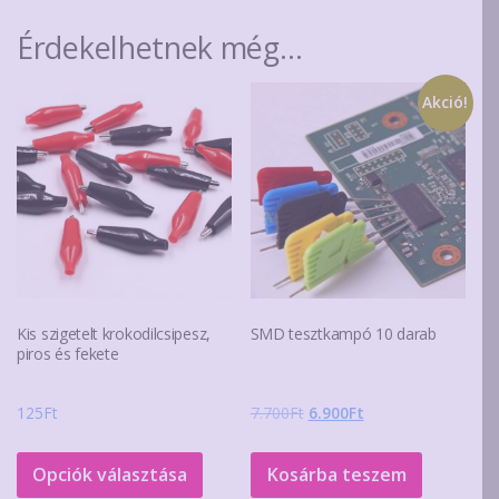
Érdekelhetnek még…
Akció!
Kis szigetelt krokodilcsipesz,
SMD tesztkampó 10 darab
piros és fekete
Original
Current
125
Ft
7.700
Ft
6.900
Ft
price
price
Ennek
was:
is:
a
Opciók választása
Kosárba teszem
7.700Ft.
6.900Ft.