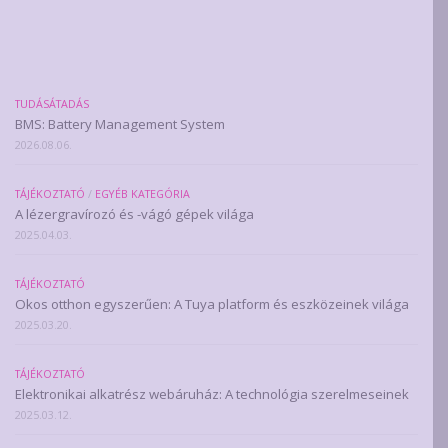
TUDÁSÁTADÁS
BMS: Battery Management System
2026.08.06.
TÁJÉKOZTATÓ
/
EGYÉB KATEGÓRIA
A lézergravírozó és -vágó gépek világa
2025.04.03.
TÁJÉKOZTATÓ
Okos otthon egyszerűen: A Tuya platform és eszközeinek világa
2025.03.20.
TÁJÉKOZTATÓ
Elektronikai alkatrész webáruház: A technológia szerelmeseinek
2025.03.12.