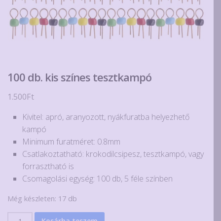
100 db. kis színes tesztkampó
1.500
Ft
Kivitel: apró, aranyozott, nyákfuratba helyezhető
kampó
Minimum furatméret: 0.8mm
Csatlakoztatható: krokodilcsipesz, tesztkampó, vagy
forrasztható is
Csomagolási egység: 100 db, 5 féle színben
Még készleten: 17 db
100
Kosárba teszem