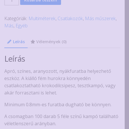
db.
kis
Kategóriák:
Multiméterek
,
Csatlakozók
,
Más műszerek
,
színes
Más
,
Egyéb
tesztkampó
mennyiség
Leírás
Vélemények (0)
Leírás
Apró, színes, aranyozott, nyákfuratba helyezhető
eszköz. A kiálló fém hurokra könnyedén
csatlakoztatható krokodilcsipesz, tesztkampó, vagy
akár forrasztani is lehet.
Minimum 0.8mm-es furatba dugható be könnyen.
A csomagban 100 darab 5 féle színű kampó található
véletlenszerű arányban.