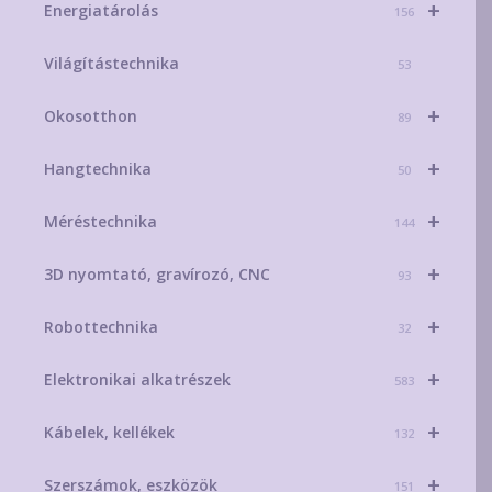
+
Energiatárolás
156
Világítástechnika
53
+
Okosotthon
89
+
Hangtechnika
50
+
Méréstechnika
144
+
3D nyomtató, gravírozó, CNC
93
+
Robottechnika
32
+
Elektronikai alkatrészek
583
+
Kábelek, kellékek
132
+
Szerszámok, eszközök
151