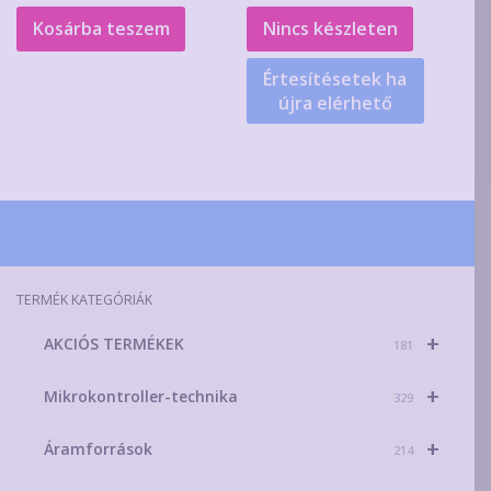
Kosárba teszem
Nincs készleten
Értesítésetek ha
újra elérhető
TERMÉK KATEGÓRIÁK
+
AKCIÓS TERMÉKEK
181
+
Mikrokontroller-technika
329
+
Áramforrások
214