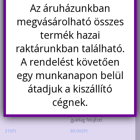
Az áruházunkban
Értesítésetek ha
újra elérhető
megvásárolható összes
termék hazai
raktárunkban található.
A rendelést követően
egy munkanapon belül
átadjuk a kiszállító
cégnek.
Analóg mágneses Hall szenzor
ATOMSTACK A6 PRO lézer
modul KY-035
gravírozó-vágó gép, 6W,
gyárilag felújított
310
Ft
89.000
Ft