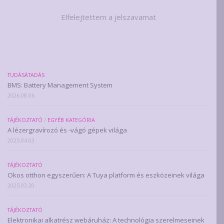
Elfelejtettem a jelszavamat
TUDÁSÁTADÁS
BMS: Battery Management System
2026.08.06.
TÁJÉKOZTATÓ
/
EGYÉB KATEGÓRIA
A lézergravírozó és -vágó gépek világa
2025.04.03.
TÁJÉKOZTATÓ
Okos otthon egyszerűen: A Tuya platform és eszközeinek világa
2025.03.20.
TÁJÉKOZTATÓ
Elektronikai alkatrész webáruház: A technológia szerelmeseinek