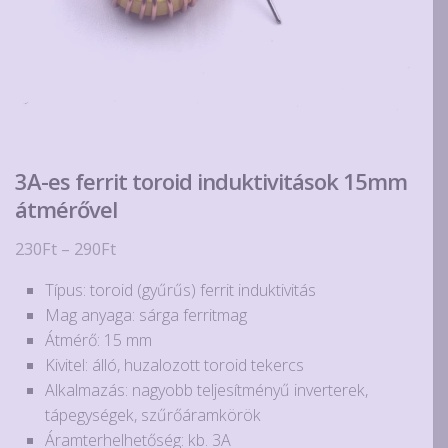
3A-es ferrit toroid induktivitások 15mm
átmérővel
Ártartomány:
230
Ft
–
290
Ft
230Ft
Típus: toroid (gyűrűs) ferrit induktivitás
-
Mag anyaga: sárga ferritmag
290Ft
Átmérő: 15 mm
Kivitel: álló, huzalozott toroid tekercs
Alkalmazás: nagyobb teljesítményű inverterek,
tápegységek, szűrőáramkörök
Áramterhelhetőség: kb. 3A