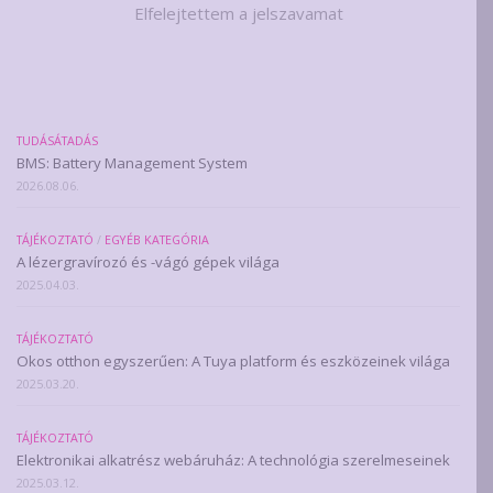
Elfelejtettem a jelszavamat
TUDÁSÁTADÁS
BMS: Battery Management System
2026.08.06.
TÁJÉKOZTATÓ
/
EGYÉB KATEGÓRIA
A lézergravírozó és -vágó gépek világa
2025.04.03.
TÁJÉKOZTATÓ
Okos otthon egyszerűen: A Tuya platform és eszközeinek világa
2025.03.20.
TÁJÉKOZTATÓ
Elektronikai alkatrész webáruház: A technológia szerelmeseinek
2025.03.12.