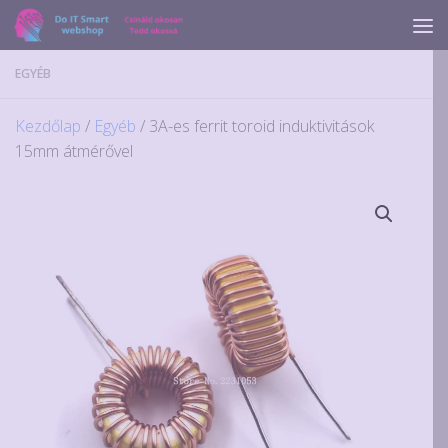
Skip to content
EGYÉB
Kezdőlap
/
Egyéb
/ 3A-es ferrit toroid induktivitások
15mm átmérővel