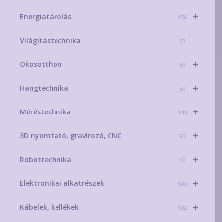
+
Energiatárolás
156
Világítástechnika
53
+
Okosotthon
89
+
Hangtechnika
50
+
Méréstechnika
144
+
3D nyomtató, gravírozó, CNC
93
+
Robottechnika
32
+
Elektronikai alkatrészek
583
+
Kábelek, kellékek
132