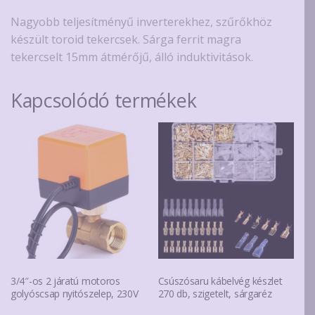
Nagyobb teljesítményű inverterekhez, szűrőkhöz
készült toroid tekercsek. Sárga ferrit magra
tekercselt 15mm átmérőjű, álló induktivitások.
Kapcsolódó termékek
3/4″-os 2 járatú motoros
Csúszósaru kábelvég készlet
golyóscsap nyitószelep, 230V
270 db, szigetelt, sárgaréz