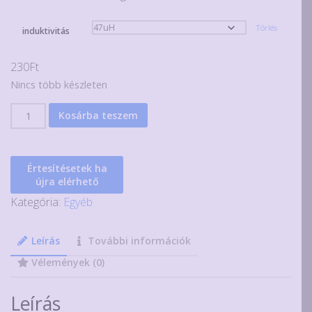
Törlés
induktivitás
230
Ft
Nincs több készleten
3A-
Kosárba teszem
es
ferrit
toroid
Értesítésetek ha
induktivitások
újra elérhető
15mm
Kategória:
Egyéb
átmérővel
mennyiség
Leírás
További információk
Vélemények (0)
Leírás