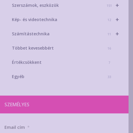
+
Szerszámok, eszközök
151
+
Kép- és videotechnika
12
+
Számítástechnika
11
Többet kevesebbért
16
Értékcsökkent
7
Egyéb
33
SZEMÉLYES
Email cím
*