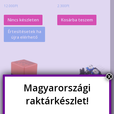
12.000
Ft
2.300
Ft
Nincs készleten
Kosárba teszem
Értesítésetek ha
újra elérhető
X
Magyarországi
raktárkészlet!
3/4″-os 3 járatú motoros
Infravörös közelségérzékelő/