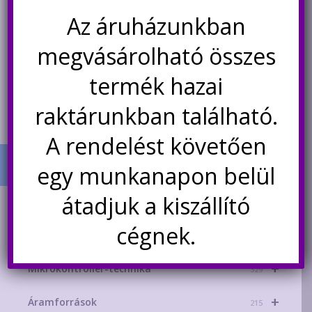
golyóscsap váltószelep, 230V
ütközéselkerülő modul KY-032
Az áruházunkban
15.500
Ft
650
Ft
megvásárolható összes
termék hazai
Kosárba teszem
Kosárba teszem
raktárunkban található.
A rendelést követően
egy munkanapon belül
átadjuk a kiszállító
TERMÉK KATEGÓRIÁK
cégnek.
+
AKCIÓS TERMÉKEK
181
+
Mikrokontroller-technika
329
+
Áramforrások
215