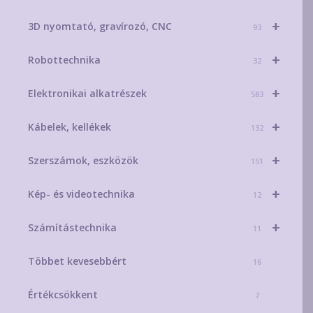
+
3D nyomtató, gravírozó, CNC
93
+
Robottechnika
32
+
Elektronikai alkatrészek
583
+
Kábelek, kellékek
132
+
Szerszámok, eszközök
151
+
Kép- és videotechnika
12
+
Számítástechnika
11
Többet kevesebbért
16
Értékcsökkent
7