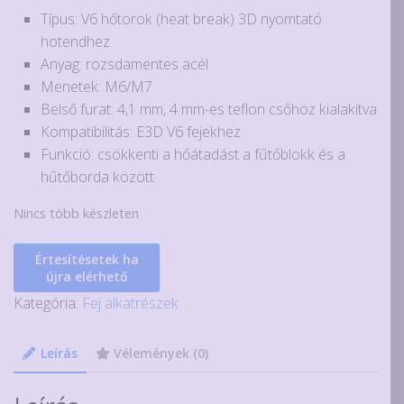
Típus: V6 hőtorok (heat break) 3D nyomtató
hotendhez
Anyag: rozsdamentes acél
Menetek: M6/M7
Belső furat: 4,1 mm, 4 mm-es teflon csőhöz kialakítva
Kompatibilitás: E3D V6 fejekhez
Funkció: csökkenti a hőátadást a fűtőblokk és a
hűtőborda között
Nincs több készleten
Értesítésetek ha
újra elérhető
Kategória:
Fej alkatrészek
Leírás
Vélemények (0)