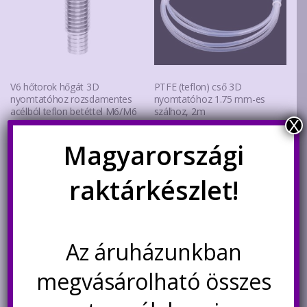
V6 hőtorok hőgát 3D
PTFE (teflon) cső 3D
nyomtatóhoz rozsdamentes
nyomtatóhoz 1.75 mm-es
acélból teflon betéttel M6/M6
szálhoz, 2m
X
350
Ft
2.200
Ft
Magyarországi
Nincs készleten
Kosárba teszem
raktárkészlet!
Értesítésetek ha
újra elérhető
Az áruházunkban
megvásárolható összes
Kapcsolódó termékek