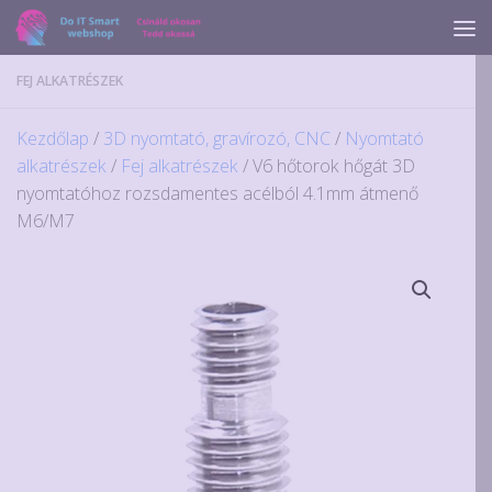
Skip to content
FEJ ALKATRÉSZEK
Kezdőlap
/
3D nyomtató, gravírozó, CNC
/
Nyomtató
alkatrészek
/
Fej alkatrészek
/ V6 hőtorok hőgát 3D
nyomtatóhoz rozsdamentes acélból 4.1mm átmenő
M6/M7