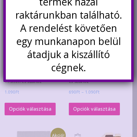
termék hazai
Akció!
raktárunkban található.
A rendelést követően
egy munkanapon belül
átadjuk a kiszállító
cégnek.
Titán ötvözet 3D nyomtató
Edzett acél 3D nyomtató
fúvóka M6-os menettel,
fúvóka MK8 fejhez, 1.75mm-
1.75mm-es szálhoz
es szálhoz
Ártartomány:
1.090
Ft
690
Ft
–
1.090
Ft
690Ft
Ennek
Ennek
-
a
a
Opciók választása
Opciók választása
1.090Ft
terméknek
termék
több
több
variációja
variáció
Akció!