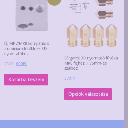
van.
van.
A
A
változatok
változa
a
a
termékoldalon
terméko
választhatók
választ
Új MK7/MK8 kompatibilis
ki
ki
alumínium fűtőblokk 3D
nyomtatóhoz
Sárgaréz 3D nyomtató fúvóka
MK8 fejhez, 1.75mm-es
Original
Current
750
Ft
600
Ft
szálhoz
price
price
was:
is:
270
Ft
Kosárba teszem
750Ft.
600Ft.
Ennek
a
Opciók választása
termék
több
variáció
van.