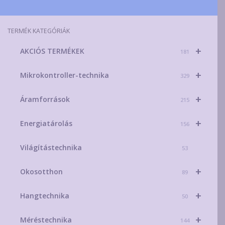
A
változa
a
TERMÉK KATEGÓRIÁK
terméko
+
AKCIÓS TERMÉKEK
választ
181
ki
+
Mikrokontroller-technika
329
+
Áramforrások
215
+
Energiatárolás
156
Világítástechnika
53
+
Okosotthon
89
+
Hangtechnika
50
+
Méréstechnika
144