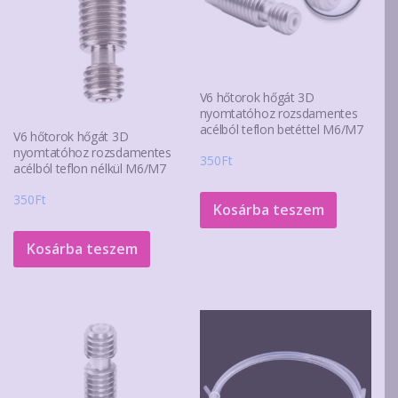
választhatók
ki
V6 hőtorok hőgát 3D
nyomtatóhoz rozsdamentes
acélból teflon betéttel M6/M7
V6 hőtorok hőgát 3D
nyomtatóhoz rozsdamentes
350
Ft
acélból teflon nélkül M6/M7
350
Ft
Kosárba teszem
Kosárba teszem