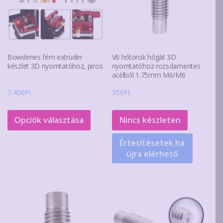
Bowdenes fém extruder
V6 hőtorok hőgát 3D
készlet 3D nyomtatóhoz, piros
nyomtatóhoz rozsdamentes
acélból 1.75mm M6/M6
3.400
Ft
350
Ft
Ennek
a
Opciók választása
Nincs készleten
terméknek
Értesítésetek ha
több
újra elérhető
variációja
van.
A
változatok
a
termékoldalon