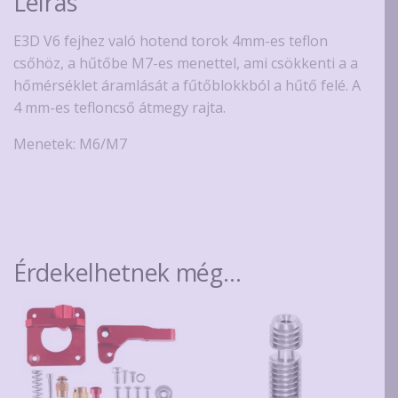
Leírás
E3D V6 fejhez való hotend torok 4mm-es teflon
csőhöz, a hűtőbe M7-es menettel, ami csökkenti a a
hőmérséklet áramlását a fűtőblokkból a hűtő felé. A
4 mm-es tefloncső átmegy rajta.
Menetek: M6/M7
Érdekelhetnek még…