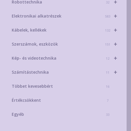
+
Robottechnika
32
+
Elektronikai alkatrészek
583
+
Kábelek, kellékek
132
+
Szerszámok, eszközök
151
+
Kép- és videotechnika
12
+
Számítástechnika
11
Többet kevesebbért
16
Értékcsökkent
7
Egyéb
33