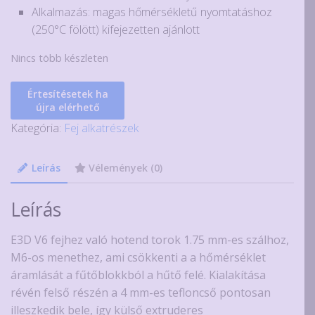
Alkalmazás: magas hőmérsékletű nyomtatáshoz
(250°C fölött) kifejezetten ajánlott
Nincs több készleten
Értesítésetek ha
újra elérhető
Kategória:
Fej alkatrészek
Leírás
Vélemények (0)
Leírás
E3D V6 fejhez való hotend torok 1.75 mm-es szálhoz,
M6-os menethez, ami csökkenti a a hőmérséklet
áramlását a fűtőblokkból a hűtő felé. Kialakítása
révén felső részén a 4 mm-es tefloncső pontosan
illeszkedik bele, így külső extruderes