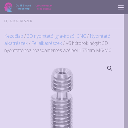
Skip to content
FEJ ALKATRÉSZEK
Kezdőlap
/
3D nyomtató, gravírozó, CNC
/
Nyomtató
alkatrészek
/
Fej alkatrészek
/ V6 hőtorok hőgát 3D
nyomtatóhoz rozsdamentes acélból 1.75mm M6/M6