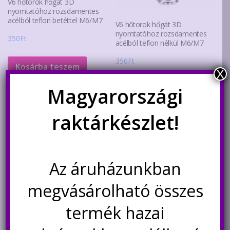
ki
V6 hőtorok hőgát 3D
nyomtatóhoz rozsdamentes
acélból teflon betéttel M6/M7
V6 hőtorok hőgát 3D
nyomtatóhoz rozsdamentes
350
Ft
acélból teflon nélkül M6/M7
350
Ft
Kosárba teszem
X
Magyarországi
Kosárba teszem
raktárkészlet!
Kapcsolódó termékek
Az áruházunkban
Akció!
megvásárolható összes
termék hazai