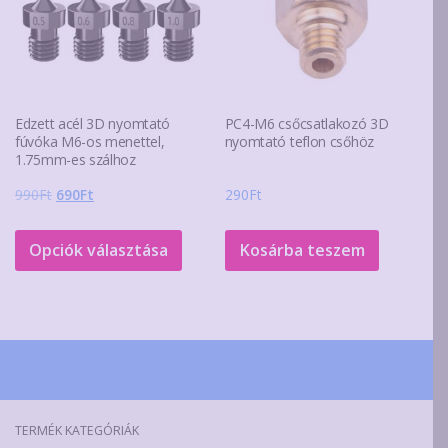
Edzett acél 3D nyomtató
PC4-M6 csőcsatlakozó 3D
fúvóka M6-os menettel,
nyomtató teflon csőhöz
1.75mm-es szálhoz
Original
Current
990
Ft
690
Ft
290
Ft
price
price
Ennek
was:
is:
a
Opciók választása
Kosárba teszem
990Ft.
690Ft.
terméknek
több
variációja
van.
A
változatok
a
TERMÉK KATEGÓRIÁK