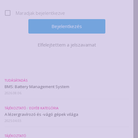
Maradjak bejelentkezve
Elfelejtettem a jelszavamat
TUDÁSÁTADÁS
BMS: Battery Management System
2026.08.06.
TÁJÉKOZTATÓ
/
EGYÉB KATEGÓRIA
A lézergravírozó és -vágó gépek világa
2025.04.03.
TÁJÉKOZTATÓ