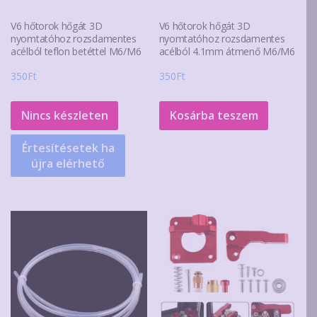
V6 hőtorok hőgát 3D
V6 hőtorok hőgát 3D
nyomtatóhoz rozsdamentes
nyomtatóhoz rozsdamentes
acélból teflon betéttel M6/M6
acélból 4.1mm átmenő M6/M6
350
Ft
350
Ft
Nincs készleten
Kosárba teszem
Értesítésetek ha
újra elérhető