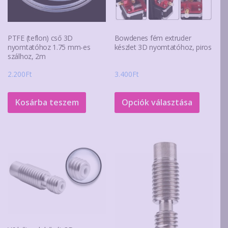
PTFE (teflon) cső 3D
Bowdenes fém extruder
nyomtatóhoz 1.75 mm-es
készlet 3D nyomtatóhoz, piros
szálhoz, 2m
2.200
Ft
3.400
Ft
Ennek
a
Kosárba teszem
Opciók választása
termék
több
variáció
van.
A
változa
a
terméko
választ