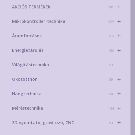
termékoldalon
+
AKCIÓS TERMÉKEK
választhatók
181
ki
+
Mikrokontroller-technika
329
+
Áramforrások
215
+
Energiatárolás
156
Világítástechnika
53
+
Okosotthon
89
+
Hangtechnika
50
+
Méréstechnika
144
+
3D nyomtató, gravírozó, CNC
93