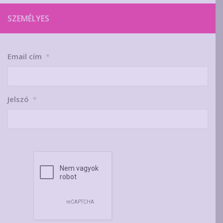
SZEMÉLYES
Email cím
*
Jelszó
*