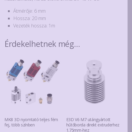
Átmérője: 6 mm
Hossza: 20 mm
Vezeték hossza: 1m
Érdekelhetnek még…
MK8 3D nyomtató teljes fém
E3D V6 M7 utángyártott
fej, több színben
hűtőborda direkt extruderhez
1.75mm-hez