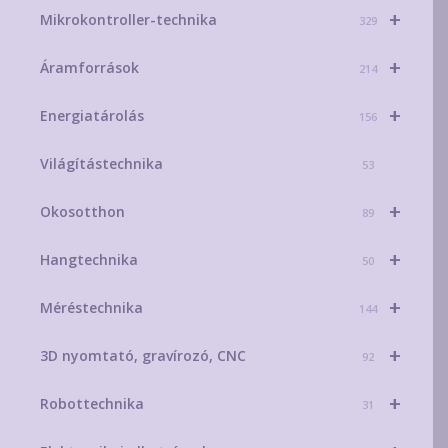
+
Mikrokontroller-technika
329
+
Áramforrások
214
+
Energiatárolás
156
Világítástechnika
53
+
Okosotthon
89
+
Hangtechnika
50
+
Méréstechnika
144
+
3D nyomtató, gravírozó, CNC
92
+
Robottechnika
31