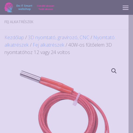
Skip to content
FEJ ALKATRÉSZEK
Kezdőlap
/
3D nyomtató, gravírozó, CNC
/
Nyomtató
alkatrészek
/
Fej alkatrészek
/ 40W-os fűtőelem 3D
nyomtatóhoz 12 vagy 24 voltos