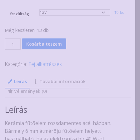
Törlés
feszültség
Még készleten: 13 db
40W-
Kosárba teszem
os
fűtőelem
Kategória:
Fej alkatrészek
3D
nyomtatóhoz
12
Leírás
További információk
vagy
Vélemények (0)
24
voltos
Leírás
mennyiség
Kerámia fűtőelem rozsdamentes acél házban.
Bármely 6 mm átmérőjű fűtőelem helyett
használható, ha az elektronika bír 40 W-ot.