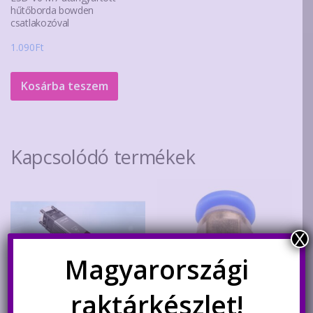
hűtőborda bowden
csatlakozóval
1.090
Ft
Kosárba teszem
Kapcsolódó termékek
X
Magyarországi
raktárkészlet!