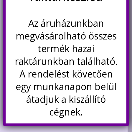
LT-40W-AA 5W 12V kék lézer
PC4-M6 csőcsatlakozó 3D
modul gravírozáshoz,
nyomtató teflon csőhöz
Az áruházunkban
vágáshoz
42.000
Ft
290
Ft
megvásárolható összes
termék hazai
Kosárba teszem
Kosárba teszem
raktárunkban található.
A rendelést követően
Akció!
Akció!
egy munkanapon belül
átadjuk a kiszállító
cégnek.