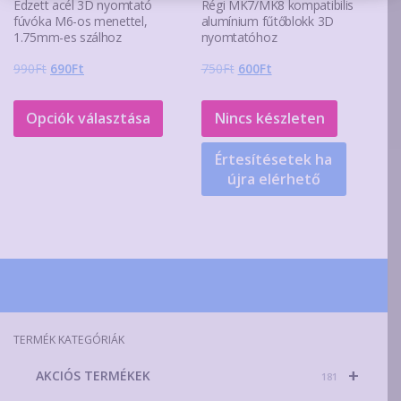
Edzett acél 3D nyomtató
Régi MK7/MK8 kompatibilis
fúvóka M6-os menettel,
alumínium fűtőblokk 3D
1.75mm-es szálhoz
nyomtatóhoz
Original
Current
Original
Current
990
Ft
690
Ft
750
Ft
600
Ft
price
price
price
price
Ennek
was:
is:
was:
is:
a
Opciók választása
Nincs készleten
990Ft.
690Ft.
750Ft.
600Ft.
terméknek
Értesítésetek ha
több
újra elérhető
variációja
van.
A
változatok
a
termékoldalon
választhatók
TERMÉK KATEGÓRIÁK
ki
+
AKCIÓS TERMÉKEK
181