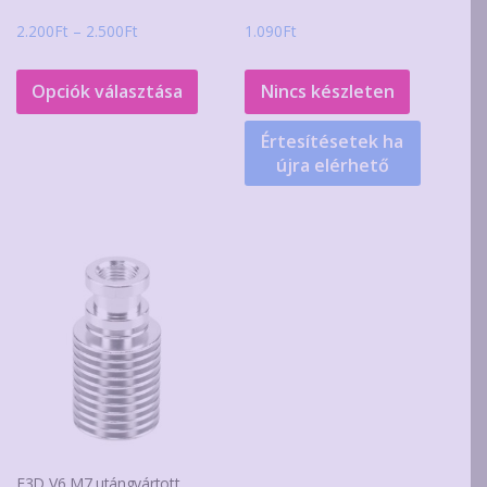
Ártartomány:
2.200
Ft
–
2.500
Ft
1.090
Ft
2.200Ft
Ennek
-
a
Opciók választása
Nincs készleten
2.500Ft
terméknek
Értesítésetek ha
több
újra elérhető
variációja
van.
A
változatok
a
termékoldalon
választhatók
ki
E3D V6 M7 utángyártott