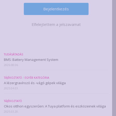
Elfelejtettem a jelszavamat
TUDÁSÁTADÁS
BMS: Battery Management System
2026.08.06.
TÁJÉKOZTATÓ
/
EGYÉB KATEGÓRIA
A lézergravírozó és -vágó gépek világa
2025.04.03.
TÁJÉKOZTATÓ
Okos otthon egyszerűen: A Tuya platform és eszközeinek világa
2025.03.20.