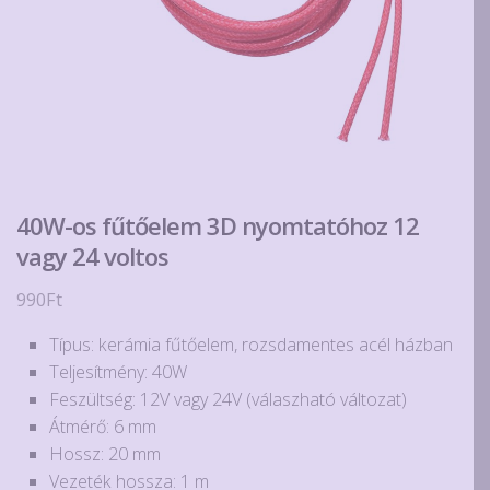
40W-os fűtőelem 3D nyomtatóhoz 12
vagy 24 voltos
990
Ft
Típus: kerámia fűtőelem, rozsdamentes acél házban
Teljesítmény: 40W
Feszültség: 12V vagy 24V (válaszható változat)
Átmérő: 6 mm
Hossz: 20 mm
Vezeték hossza: 1 m